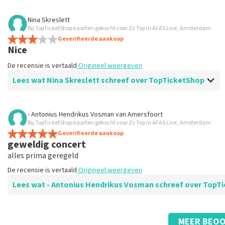
Beoordeling van Christin Obst over
TopTicketShop
Nina Skreslett
Bij TopTicketShop kaarten gekocht voor Zz Top in AFAS Live, Amsterdam
Smooth transaction
Geverifieerde aankoop
Everything was fast and efficient
Nice
De recensie is vertaald
Origineel weergeven
De recensie is vertaald
Origineel weergeven
Lees wat Nina Skreslett schreef over TopTicketShop
Beoordeling van Nina Skreslett over
TopTicketShop
- Antonius Hendrikus Vosman
van
Amersfoort
Bij TopTicketShop kaarten gekocht voor Zz Top in AFAS Live, Amsterdam
Very good!
Geverifieerde aankoop
De recensie is vertaald
Origineel weergeven
geweldig concert
alles prima geregeld
De recensie is vertaald
Origineel weergeven
Lees wat - Antonius Hendrikus Vosman schreef over To
Beoordeling van - Antonius Hendrikus Vosman over
TopTicketShop
MEER BEOO