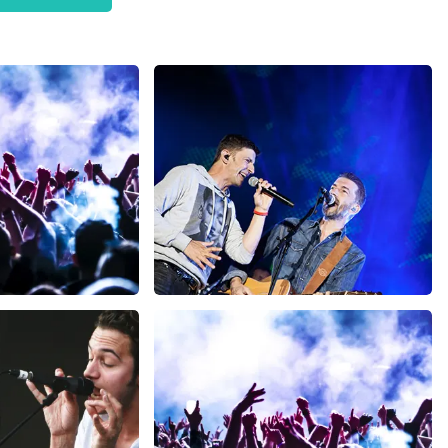
h
Clouseau
 minuten
107
laatste 30 minuten
U
BESTEL NU