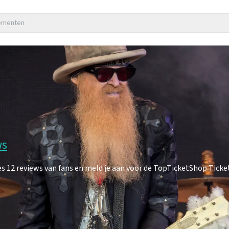
nementen
ws
2 reviews van fans en meld je aan voor de TopTicketShop TicketA