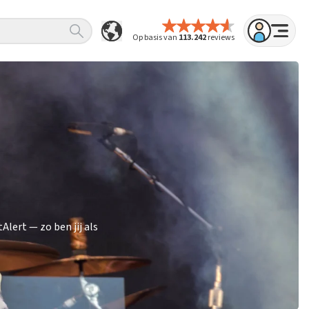
Op basis van
113.242
reviews
lert — zo ben jij als