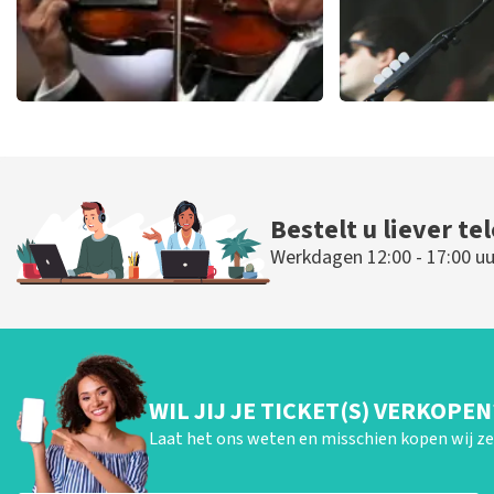
Andre Rieu
Editors
94
laatste 30 minuten
53
laatste 30 
BESTEL NU
BESTEL NU
Bestelt u liever te
Werkdagen 12:00 - 17:00 uu
WIL JIJ JE TICKET(S) VERKOPEN
Laat het ons weten en misschien kopen wij ze 