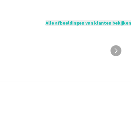
 mogelijk om een review achter te laten als je geen tickets
ruik en/of onwaarheden worden niet geplaatst. Het kan enkele
Alle afbeeldingen van klanten bekijken