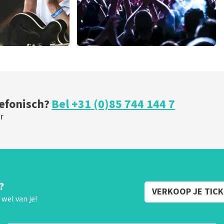
milk inc
minuten
51
laatste 30 minuten
BESTEL NU
lefonisch?
Bel +31 (0)85 744 144 7
r
?
VERKOOP JE TIC
wel van je!