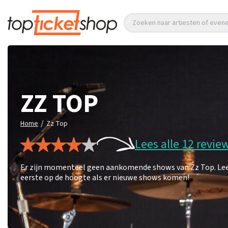
Zoeken naar artiesten of eve
ZZ TOP
/
Home
Zz Top
Lees alle 12 revie
Er zijn momenteel geen aankomende shows van Zz Top. Lees 1
eerste op de hoogte als er nieuwe shows komen!