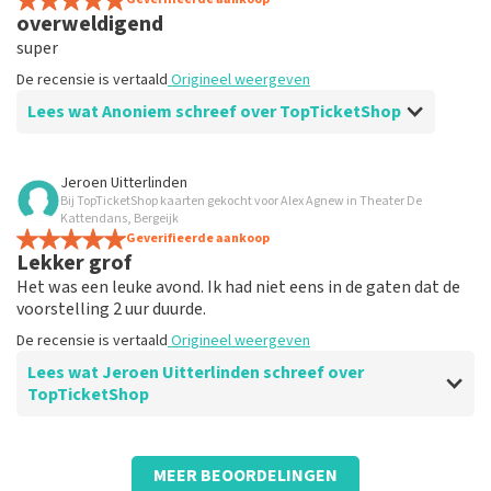
De recensie is vertaald
Origineel weergeven
overweldigend
super
De recensie is vertaald
Origineel weergeven
Lees wat Anoniem schreef over TopTicketShop
Beoordeling van Anoniem over
TopTicketShop
Jeroen Uitterlinden
Bij TopTicketShop kaarten gekocht voor Alex Agnew in Theater De
Prima
Kattendans, Bergeijk
De recensie is vertaald
Geverifieerde aankoop
Origineel weergeven
Lekker grof
Het was een leuke avond. Ik had niet eens in de gaten dat de
voorstelling 2 uur duurde.
De recensie is vertaald
Origineel weergeven
Lees wat Jeroen Uitterlinden schreef over
TopTicketShop
Beoordeling van Jeroen Uitterlinden over
TopTicketShop
MEER BEOORDELINGEN