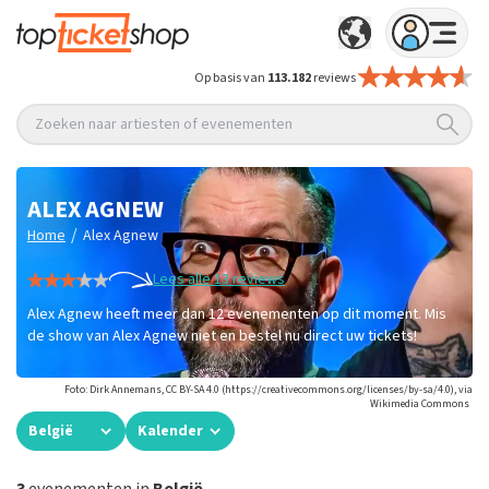
Op basis van
113.182
reviews
Zoeken naar artiesten of evenementen
ALEX AGNEW
/
Home
Alex Agnew
Lees alle 13 reviews
Alex Agnew heeft meer dan 12 evenementen op dit moment. Mis
de show van Alex Agnew niet en bestel nu direct uw tickets!
Foto: Dirk Annemans, CC BY-SA 4.0 (https://creativecommons.org/licenses/by-sa/4.0), via
Wikimedia Commons
België
Kalender