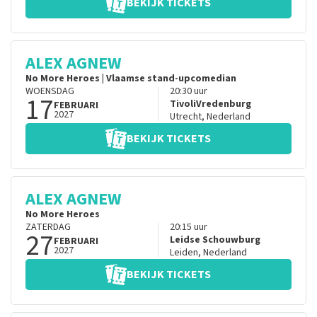
BEKIJK TICKETS
ALEX AGNEW
No More Heroes | Vlaamse stand-upcomedian
WOENSDAG
20:30
uur
17
TivoliVredenburg
FEBRUARI
2027
Utrecht
,
Nederland
BEKIJK TICKETS
ALEX AGNEW
No More Heroes
ZATERDAG
20:15
uur
27
Leidse Schouwburg
FEBRUARI
2027
Leiden
,
Nederland
BEKIJK TICKETS