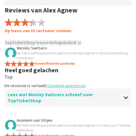
Reviews van Alex Agnew
Op basis van 13 customer reviews
TopTicketShop beoordelingsbeleid
Wesley Switsers
Bij TopTicketShop kaarten gekocht voor Alex Agnew in Stadsschouwburg,
TopTicketShop verzamelt reviews van echte klanten. Het is
Antwerpen
niet mogelijk om een review achter te laten als je geen
Geverifieerde aankoop
tickets hebt aangeschaft bij TopTicketShop. Reviews met
Heel goed gelachen
grof taalgebruik en/of onwaarheden worden niet geplaatst.
Top
Het kan enkele weken duren voordat een review wordt
geplaatst.
De recensie is vertaald
Origineel weergeven
Lees wat Wesley Switsers schreef over
TopTicketShop
Beoordeling van Wesley Switsers over
TopTicketShop
Anoniem
van
Strijen
Bij TopTicketShop kaarten gekocht voor Alex Agnew in Oude Luxor Theater,
Alles oke
Rotterdam
Geverifieerde aankoop