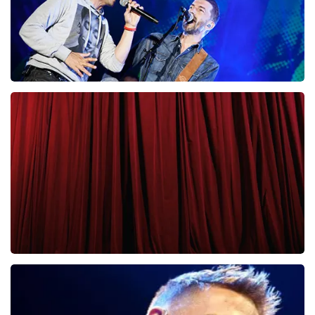
Clouseau
65
laatste 30 minuten
BESTEL NU
Cirque Du Soleil Ovo
56
laatste 30 minuten