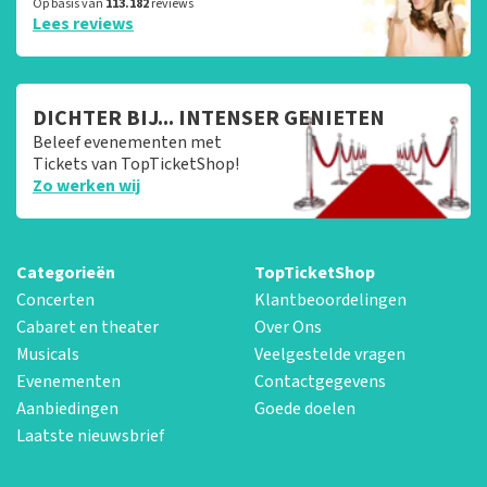
Op basis van
113.182
reviews
Lees reviews
DICHTER BIJ... INTENSER GENIETEN
Beleef evenementen met
Tickets van TopTicketShop!
Zo werken wij
Categorieën
TopTicketShop
Concerten
Klantbeoordelingen
Cabaret en theater
Over Ons
Musicals
Veelgestelde vragen
Evenementen
Contactgegevens
Aanbiedingen
Goede doelen
Laatste nieuwsbrief