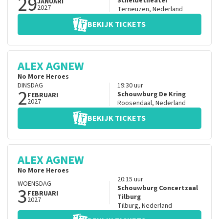
29
Scheldetheater
JANUARI
2027
Terneuzen
,
Nederland
BEKIJK TICKETS
ALEX AGNEW
No More Heroes
DINSDAG
19:30
uur
2
Schouwburg De Kring
FEBRUARI
2027
Roosendaal
,
Nederland
BEKIJK TICKETS
ALEX AGNEW
No More Heroes
20:15
uur
WOENSDAG
3
Schouwburg Concertzaal
FEBRUARI
Tilburg
2027
Tilburg
,
Nederland