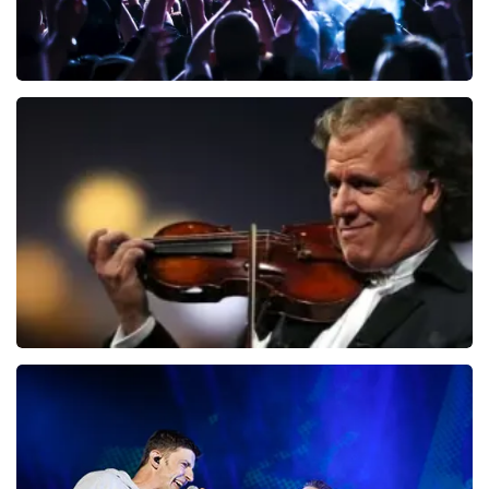
Megadeth
150
laatste 30 minuten
BESTEL NU
Andre Rieu
87
laatste 30 minuten
BESTEL NU