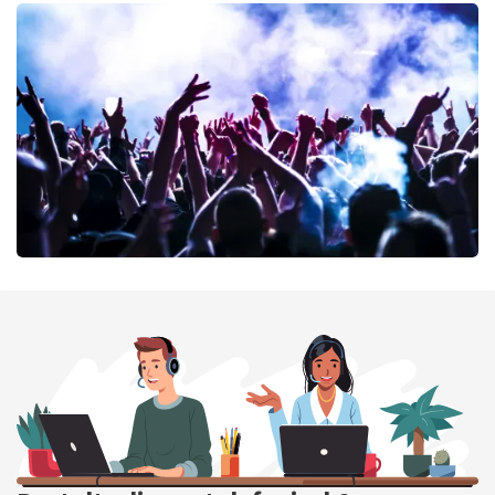
Editors
53
laatste 30 minuten
BESTEL NU
milk inc
51
laatste 30 minuten
BESTEL NU