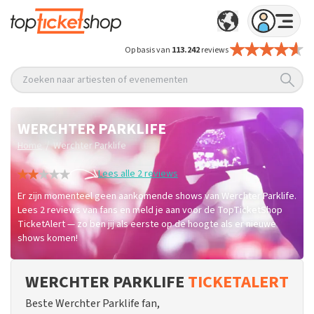
Op basis van
113.242
reviews
Zoeken naar artiesten of evenementen
WERCHTER PARKLIFE
/
Home
Werchter Parklife
Lees alle 2 reviews
Er zijn momenteel geen aankomende shows van Werchter Parklife.
Lees 2 reviews van fans en meld je aan voor de TopTicketShop
TicketAlert — zo ben jij als eerste op de hoogte als er nieuwe
shows komen!
WERCHTER PARKLIFE
TICKETALERT
Beste Werchter Parklife fan,