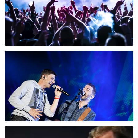
BESTEL NU
Megadeth
151
laatste 30 minuten
BESTEL NU
Clouseau