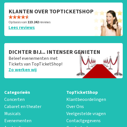
KLANTEN OVER TOPTICKETSHOP
Op basis van
113.242
reviews
Lees reviews
DICHTER BIJ... INTENSER GENIETEN
Beleef evenementen met
Tickets van TopTicketShop!
Zo werken wij
Categorieën
TopTicketShop
Concerten
Klantbeoordelingen
Cabaret en theater
Over Ons
Musicals
Veelgestelde vragen
Evenementen
Contactgegevens