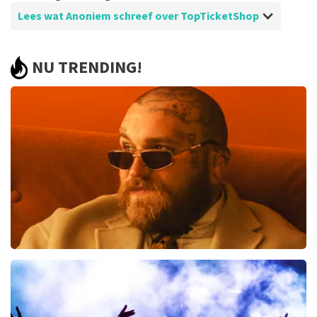
Lees wat Anoniem schreef over TopTicketShop
Beoordeling van Anoniem over
TopTicketShop
NU TRENDING!
Herverkoop
Tickets niet kunnen herverkopen omwille van familiale
redenen en via de officiële site, terwijl het een
uitverkochte editie ging!! Daarom toch zeer
teleurgesteld!!
Teddy Swims
367
laatste 30 minuten