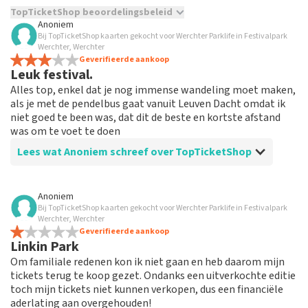
TopTicketShop beoordelingsbeleid
Anoniem
Bij TopTicketShop kaarten gekocht voor Werchter Parklife in Festivalpark
TopTicketShop verzamelt reviews van echte klanten. Het is
Werchter, Werchter
niet mogelijk om een review achter te laten als je geen
Geverifieerde aankoop
tickets hebt aangeschaft bij TopTicketShop. Reviews met
Leuk festival.
grof taalgebruik en/of onwaarheden worden niet geplaatst.
Alles top, enkel dat je nog immense wandeling moet maken,
Het kan enkele weken duren voordat een review wordt
als je met de pendelbus gaat vanuit Leuven Dacht omdat ik
geplaatst.
niet goed te been was, dat dit de beste en kortste afstand
was om te voet te doen
Lees wat Anoniem schreef over TopTicketShop
Beoordeling van Anoniem over
TopTicketShop
Anoniem
Bij TopTicketShop kaarten gekocht voor Werchter Parklife in Festivalpark
Te weinig info en pas laat ticket bekomen
Werchter, Werchter
Ons wer niet gevraagd of gezegd , dat we een
Geverifieerde aankoop
Linkin Park
parkingticket nodig hadden en natuurlijk de dag dat ik
het ticket ontving , zijnde vrijdag, was het te laat om
Om familiale redenen kon ik niet gaan en heb daarom mijn
nog een parkingticket te boeken
tickets terug te koop gezet. Ondanks een uitverkochte editie
toch mijn tickets niet kunnen verkopen, dus een financiële
aderlating aan overgehouden!