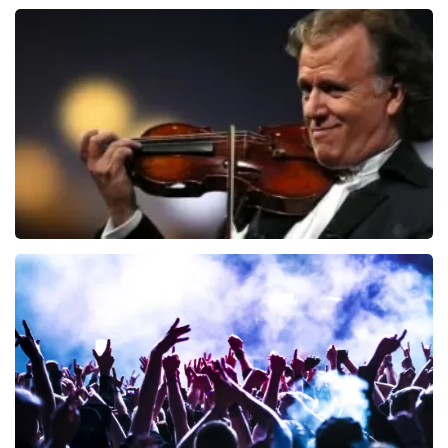
Jan Smit
171
laatste 30 minuten
BESTEL NU
Andre Rieu
139
laatste 30 minuten
BESTEL NU