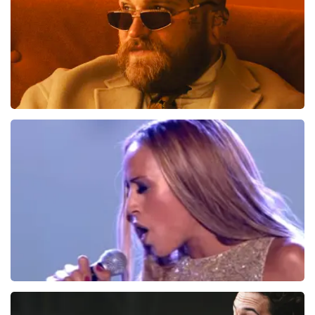
Teddy Swims
494
laatste 30 minuten
BESTEL NU
Glennis Grace