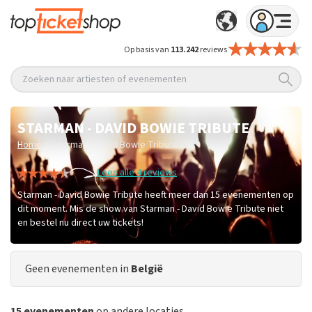
Op basis van
113.242
reviews
Zoeken naar artiesten of evenementen
STARMAN - DAVID BOWIE TRIBUTE
/
Home
Starman - David Bowie Tribute
Lees alle 4 reviews
Starman - David Bowie Tribute heeft meer dan 15 evenementen op
dit moment. Mis de show van Starman - David Bowie Tribute niet
en bestel nu direct uw tickets!
Geen evenementen in
België
15 evenementen
op andere locaties