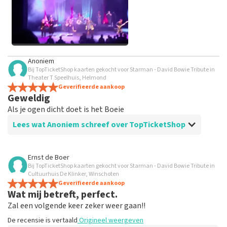
Alle afbeeldingen van klanten
Anoniem
bekijken
Bij TopTicketShop kaarten gekocht voor Starman - David Bowie Tribute in
Theater T Speelhuis, Helmond
Geverifieerde aankoop
Geweldig
Als je ogen dicht doet is het Boeie
Lees wat Anoniem schreef over TopTicketShop
Beoordeling van Anoniem over
TopTicketShop
Ernst de Boer
Bij TopTicketShop kaarten gekocht voor Starman - David Bowie Tribute in
Geen problemen gehad
Cultuurhuis De Klinker, Winschoten
Prima
Geverifieerde aankoop
Wat mij betreft, perfect.
Zal een volgende keer zeker weer gaan!!
De recensie is vertaald
Origineel weergeven