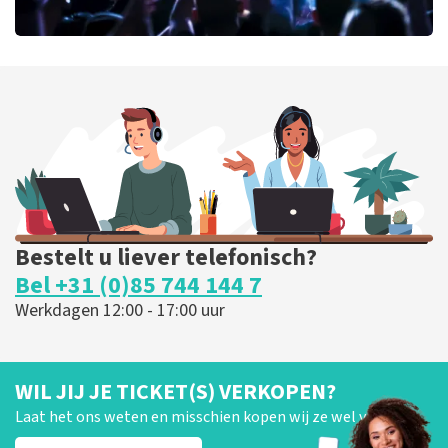
milk inc
104
laatste 30 minuten
BESTEL NU
Bestelt u liever telefonisch?
Bel +31 (0)85 744 144 7
Werkdagen 12:00 - 17:00 uur
WIL JIJ JE TICKET(S) VERKOPEN?
Laat het ons weten en misschien kopen wij ze wel van je!