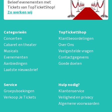
Beleef evenementen met
Tickets van TopTicketShop!
Zo werken wij
Categorieën
TopTicketShop
Concerten
Klantbeoordelingen
Cabaret en theater
Over Ons
Musicals
Veelgestelde vragen
Evenementen
Contactgegevens
Aanbiedingen
Goede doelen
Laatste nieuwsbrief
Service
Hulp nodig?
Groepsboekingen
Klantenservice
Verkoop Je Tickets
Veiligheid en privacy
Algemene voorwaarden