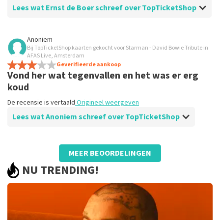
Lees wat Ernst de Boer schreef over TopTicketShop
Beoordeling van Ernst de Boer over
TopTicketShop
Anoniem
Bij TopTicketShop kaarten gekocht voor Starman - David Bowie Tribute in
Gewoon zo als het hoort.
AFAS Live, Amsterdam
De recensie is vertaald
Geverifieerde aankoop
Origineel weergeven
Vond her wat tegenvallen en het was er erg
koud
De recensie is vertaald
Origineel weergeven
Lees wat Anoniem schreef over TopTicketShop
Beoordeling van Anoniem over
TopTicketShop
MEER BEOORDELINGEN
Altijd goed
NU TRENDING!
De recensie is vertaald
Origineel weergeven