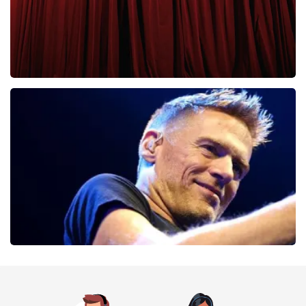
Cirque Du Soleil Ovo
56
laatste 30 minuten
BESTEL NU
Bryan Adams
52
laatste 30 minuten