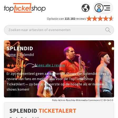
Op basis van
113.182
reviews
Zoeken naar artiesten of evenementen
SPLENDID
/
Home
Splendid
Lees alle 1 review
Er zijn momenteel geen aankomende shows van Splendid. Lees 1
review van fans en meld je aan voor de TopTicketShop
TicketAlert — zo ben jij als eerste op de hoogte als er nieuwe
shows komen!
Foto: Achim Raschka Wikimedia Commons CC BY-SA 3.0
SPLENDID
TICKETALERT