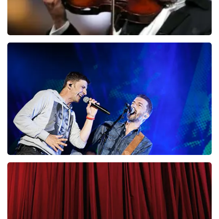
Andre Rieu
87
laatste 30 minuten
BESTEL NU
Clouseau
65
laatste 30 minuten
BESTEL NU