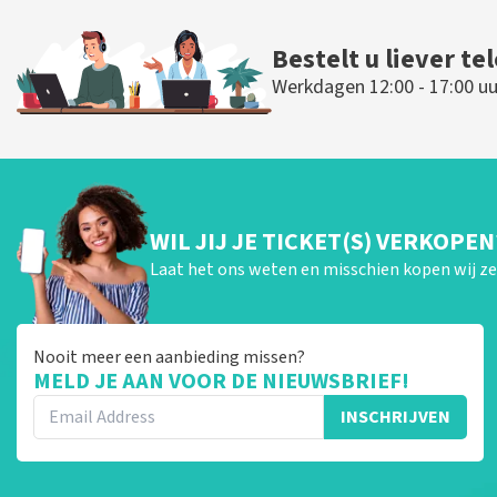
BESTEL NU
BESTEL N
Bestelt u liever te
Werkdagen 12:00 - 17:00 uu
WIL JIJ JE TICKET(S) VERKOPEN
Laat het ons weten en misschien kopen wij ze 
Nooit meer een aanbieding missen?
MELD JE AAN VOOR DE NIEUWSBRIEF!
INSCHRIJVEN