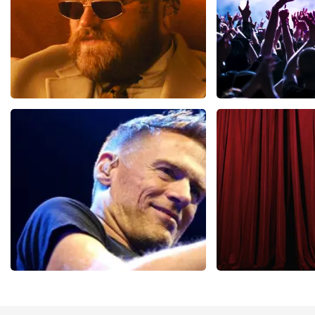
Teddy Swims
Megadet
329
laatste 30 minuten
107
laatste 30
BESTEL NU
BESTEL N
Bryan Adams
Cirque Du Sol
43
laatste 30 minuten
42
laatste 30 