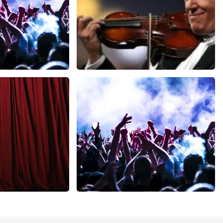
h
Andre Rieu
 minuten
65
laatste 30 minuten
U
BESTEL NU
eil Ovo
milk inc
minuten
41
laatste 30 minuten