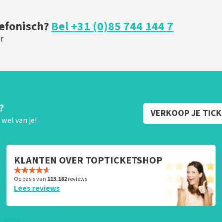
U
BESTEL NU
lefonisch?
Bel +31 (0)85 744 144 7
r
?
VERKOOP JE TIC
wel van je!
KLANTEN OVER TOPTICKETSHOP
Op basis van
113.182
reviews
Lees reviews