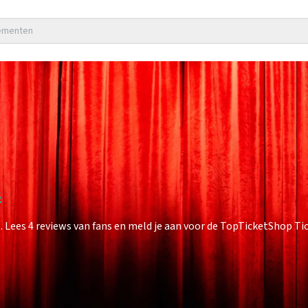
nementen
s
ees 4 reviews van fans en meld je aan voor de TopTicketShop Tick