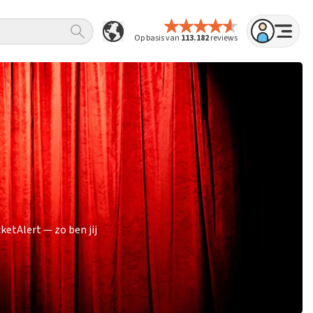
Op basis van
113.182
reviews
etAlert — zo ben jij