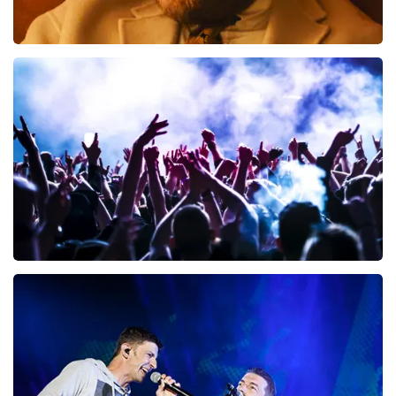
Teddy Swims
300
laatste 30 minuten
BESTEL NU
Megadeth
98
laatste 30 minuten
BESTEL NU