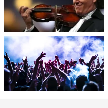
Andre Rieu
64
laatste 30 minuten
BESTEL NU
milk inc
56
laatste 30 minuten