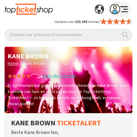
Op basis van
113.242
reviews
Zoeken naar artiesten of evenementen
KANE BROWN
/
Home
Kane Brown
Lees alle 1 review
Er zijn momenteel geen aankomende shows van Kane Brown. Lees
1 review van fans en meld je aan voor de TopTicketShop
TicketAlert — zo ben jij als eerste op de hoogte als er nieuwe
shows komen!
KANE BROWN
TICKETALERT
Beste Kane Brown fan,