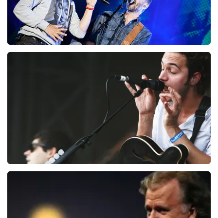
Clouseau
72
laatste 30 minuten
BESTEL NU
Editors
70
laatste 30 minuten
BESTEL NU