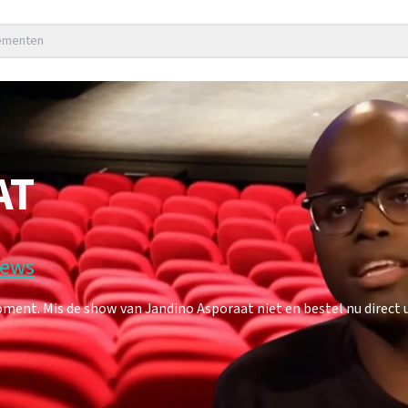
nementen
AT
iews
ent. Mis de show van Jandino Asporaat niet en bestel nu direct u