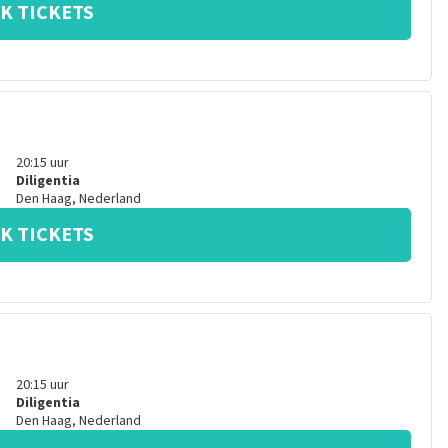
K TICKETS
20:15
uur
Diligentia
Den Haag
,
Nederland
K TICKETS
20:15
uur
Diligentia
Den Haag
,
Nederland