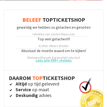
BELEEF
TOPTICKETSHOP
geweldig we hebben zo gelachen en genoten
rebekka van zanten
Maarssen
Top veel gelachen!!!
Esther Albers
Druten
Absoluut de moeite waard om te kijken!
Mohamedfaroek Karamatali
Lelystad
Lees alle 499+ reviews
DAAROM
TOP
TICKETSHOP
Altijd
op tijd geleverd
Service
op maat
Deskundig
advies