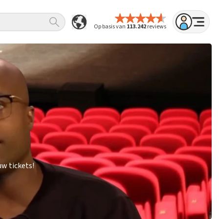
Op basis van
113.242
reviews
w tickets!