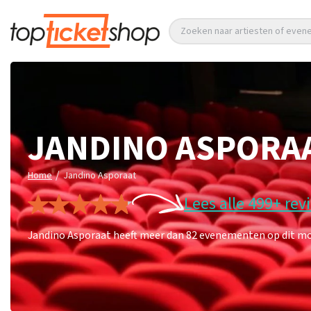
Zoeken naar artiesten of eve
JANDINO ASPORA
/
Home
Jandino Asporaat
Lees alle 499+ rev
Jandino Asporaat heeft meer dan 82 evenementen op dit mom