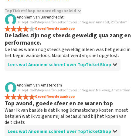
TopTicketShop beoordelingsbeleid
Anoniem
van
Barendrecht
TopTicketShop verzamelt reviews van echte klanten. Het is
Bij TopTicketShop kaarten gekocht voor En Vogue in Annabel, Rotterdam
niet mogelijk om een review achter te laten als je geen
Geverifieerde aankoop
De ladies zijn nog steeds geweldig qua zang en
tickets hebt aangeschaft bij TopTicketShop. Reviews met
grof taalgebruik en/of onwaarheden worden niet geplaatst.
performance.
Het kan enkele weken duren voordat een review wordt
De ladies waren nog steeds geweldig alleen was het geluid in
geplaatst.
het begin waardeloos. Maar dat werd vrij snel opgelost.
Lees wat Anoniem schreef over TopTicketShop
Beoordeling van Anoniem over
TopTicketShop
Anoniem
van
Amsterdam
Bij TopTicketShop kaarten gekocht voor En Vogue in Melkweg, Amsterdam
Top
Geverifieerde aankoop
Snelle service en goed
Top avond, goede sfeer en ze waren top
Waar ik van baalde is dat ik nog lidmaatschap kosten moest
betalen wat ik volgens mij al betaald had bij het kopen van
de tickets
Lees wat Anoniem schreef over TopTicketShop