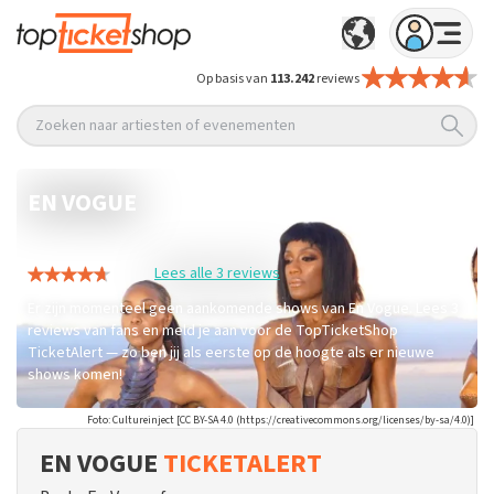
Op basis van
113.242
reviews
Zoeken naar artiesten of evenementen
EN VOGUE
/
Home
En Vogue
Lees alle 3 reviews
Er zijn momenteel geen aankomende shows van En Vogue. Lees 3
reviews van fans en meld je aan voor de TopTicketShop
TicketAlert — zo ben jij als eerste op de hoogte als er nieuwe
shows komen!
Foto: Cultureinject [CC BY-SA 4.0 (https://creativecommons.org/licenses/by-sa/4.0)]
EN VOGUE
TICKETALERT