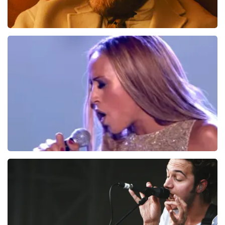
Teddy Swims
286
laatste 30 minuten
BESTEL NU
Glennis Grace
164
laatste 30 minuten
BESTEL NU