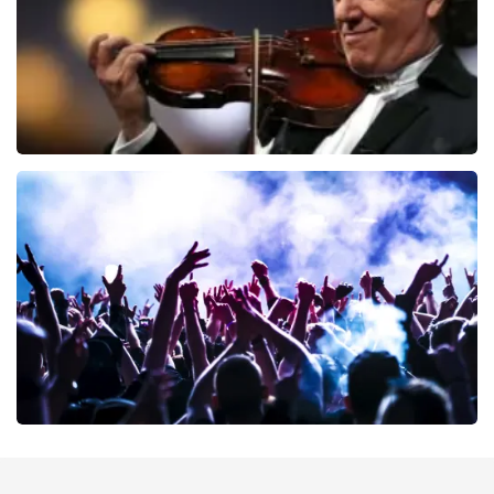
Andre Rieu
68
laatste 30 minuten
BESTEL NU
milk inc
68
laatste 30 minuten