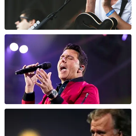
Editors
128
laatste 30 minuten
BESTEL NU
Jan Smit
95
laatste 30 minuten
BESTEL NU