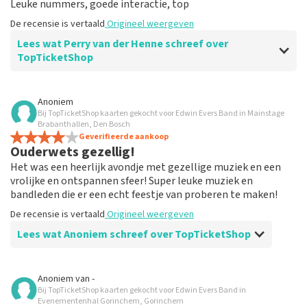
Leuke nummers, goede interactie, top
De recensie is vertaald
Origineel weergeven
Lees wat Perry van der Henne schreef over
TopTicketShop
Beoordeling van Perry van der Henne over
TopTicketShop
Anoniem
Bij TopTicketShop kaarten gekocht voor Edwin Evers Band in Mainstage
waar voor je geld
Brabanthallen, Den Bosch
Volgende keer weer
Geverifieerde aankoop
Ouderwets gezellig!
De recensie is vertaald
Origineel weergeven
Het was een heerlijk avondje met gezellige muziek en een
vrolijke en ontspannen sfeer! Super leuke muziek en
bandleden die er een echt feestje van proberen te maken!
De recensie is vertaald
Origineel weergeven
Lees wat Anoniem schreef over TopTicketShop
Beoordeling van Anoniem over
TopTicketShop
Anoniem
van
-
Bij TopTicketShop kaarten gekocht voor Edwin Evers Band in
Prima service, doen wat ze zeggen!
Evenementenhal Gorinchem, Gorinchem