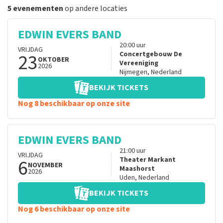
5 evenementen
op andere locaties
EDWIN EVERS BAND
20:00
uur
VRIJDAG
23
Concertgebouw De
OKTOBER
Vereeniging
2026
Nijmegen
,
Nederland
BEKIJK TICKETS
Nog 8 beschikbaar op onze site
EDWIN EVERS BAND
21:00
uur
VRIJDAG
6
Theater Markant
NOVEMBER
Maashorst
2026
Uden
,
Nederland
BEKIJK TICKETS
Nog 6 beschikbaar op onze site