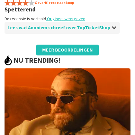
Erg goed.
Geverifieerde aankoop
Spetterend
De recensie is vertaald
Origineel weergeven
De recensie is vertaald
Origineel weergeven
Lees wat Anoniem schreef over TopTicketShop
Beoordeling van Anoniem over
TopTicketShop
MEER BEOORDELINGEN
Uitstekend
NU TRENDING!
De recensie is vertaald
Origineel weergeven