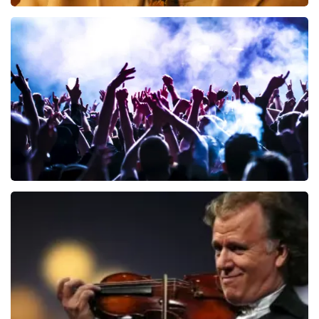
Teddy Swims
425
laatste 30 minuten
BESTEL NU
Megadeth
150
laatste 30 minuten
BESTEL NU