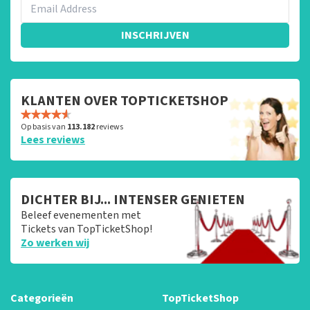
INSCHRIJVEN
KLANTEN OVER TOPTICKETSHOP
Op basis van
113.182
reviews
Lees reviews
DICHTER BIJ... INTENSER GENIETEN
Beleef evenementen met
Tickets van TopTicketShop!
Zo werken wij
Categorieën
TopTicketShop