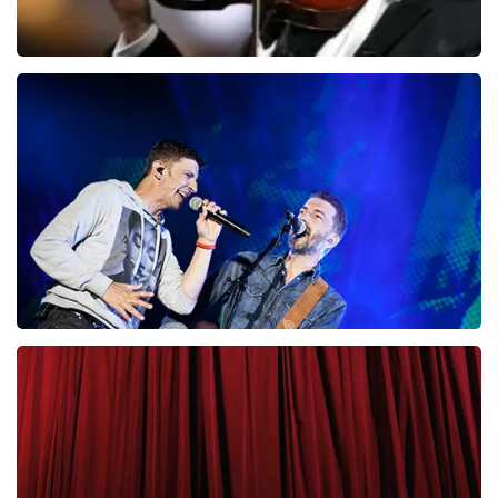
Andre Rieu
87
laatste 30 minuten
BESTEL NU
Clouseau
65
laatste 30 minuten
BESTEL NU