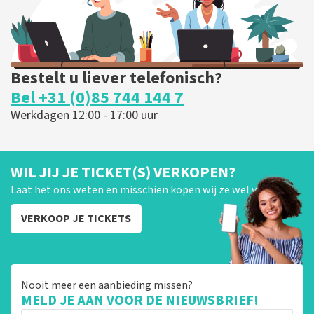
Bestelt u liever telefonisch?
Bel +31 (0)85 744 144 7
Werkdagen 12:00 - 17:00 uur
WIL JIJ JE TICKET(S) VERKOPEN?
Laat het ons weten en misschien kopen wij ze wel van je!
VERKOOP JE TICKETS
Nooit meer een aanbieding missen?
MELD JE AAN VOOR DE NIEUWSBRIEF!