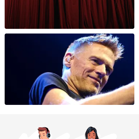
Cirque Du Soleil Ovo
56
laatste 30 minuten
BESTEL NU
Bryan Adams
52
laatste 30 minuten
BESTEL NU