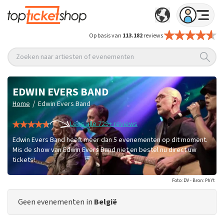
Op basis van
113.182
reviews
Zoeken naar artiesten of evenementen
EDWIN EVERS BAND
/
Home
Edwin Evers Band
Lees alle 729+ reviews
Edwin Evers Band heeft meer dan 5 evenementen op dit moment.
Mis de show van Edwin Evers Band niet en bestel nu direct uw
tickets!
Foto: DV - Bron: PhYt
Geen evenementen in
België