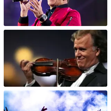
Jan Smit
95
laatste 30 minuten
BESTEL NU
Andre Rieu
68
laatste 30 minuten
BESTEL NU