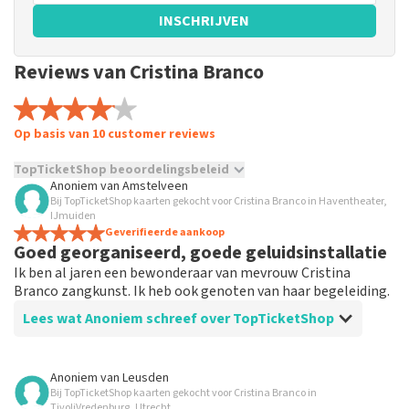
INSCHRIJVEN
Reviews van Cristina Branco
Op basis van 10 customer reviews
TopTicketShop beoordelingsbeleid
Anoniem
van
Amstelveen
Bij TopTicketShop kaarten gekocht voor Cristina Branco in Haventheater,
TopTicketShop verzamelt reviews van echte klanten. Het is
IJmuiden
niet mogelijk om een review achter te laten als je geen
Geverifieerde aankoop
tickets hebt aangeschaft bij TopTicketShop. Reviews met
Goed georganiseerd, goede geluidsinstallatie
grof taalgebruik en/of onwaarheden worden niet geplaatst.
Ik ben al jaren een bewonderaar van mevrouw Cristina
Het kan enkele weken duren voordat een review wordt
Branco zangkunst. Ik heb ook genoten van haar begeleiding.
geplaatst.
Lees wat Anoniem schreef over TopTicketShop
Beoordeling van Anoniem over
TopTicketShop
Anoniem
van
Leusden
Bij TopTicketShop kaarten gekocht voor Cristina Branco in
Prima, goed verzorgd
TivoliVredenburg, Utrecht