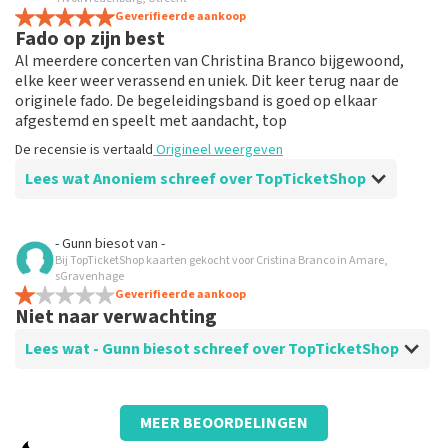
Na dit evenement, zal ik zeker vaker gebruik maken van
Geverifieerde aankoop
Fado op zijn best
TopTicketshop voor andere evenementen.
Al meerdere concerten van Christina Branco bijgewoond,
elke keer weer verassend en uniek. Dit keer terug naar de
originele fado. De begeleidingsband is goed op elkaar
afgestemd en speelt met aandacht, top
De recensie is vertaald
Origineel weergeven
Lees wat Anoniem schreef over TopTicketShop
Beoordeling van Anoniem over
TopTicketShop
- Gunn biesot
van
-
Bij TopTicketShop kaarten gekocht voor Cristina Branco in Amare,
Een verrassende kennismaking
sGravenhage
Nog niet eerder hier tickets besteld, waren te laat met
Geverifieerde aankoop
Niet naar verwachting
tickets kopen voor een concert waar we graag naar toe
zouden willen. Na wat speuren kwamen we bij
Lees wat - Gunn biesot schreef over TopTicketShop
topticketshop terecht. Tickets kwamen direct na
betalen in de mailbox. Tot onze grote verassing mooie
plaatsen. Een aanrader!
Beoordeling van - Gunn biesot over
TopTicketShop
De recensie is vertaald
Origineel weergeven
MEER BEOORDELINGEN
Heb € 74 per ticket betaald, terwijl er € 32