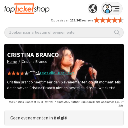
Op basis van
113.242
reviews
Zoeken naar artiesten of evenementen
CRISTINA BRANCO
/
Home
Cristina Branco
Lees alle 10 reviews
Cristina Branco heeft meer dan 6 evenementen op dit moment. Mis
de show van Cristina Branco niet en bestel nu direct uw tickets!
Foto: Cristina Branco at FMM Festival in Sines 2005. Author: Bunks (Wikimedia Commons, CC BY
3.0)
Geen evenementen in
België