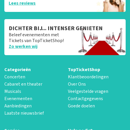
Lees reviews
DICHTER BIJ... INTENSER GENIETEN
Beleef evenementen met
Tickets van TopTicketShop!
Zo werken wij
Categorieën
TopTicketShop
Concerten
Klantbeoordelingen
Cabaret en theater
Over Ons
Musicals
Veelgestelde vragen
Evenementen
Contactgegevens
Aanbiedingen
Goede doelen
Laatste nieuwsbrief