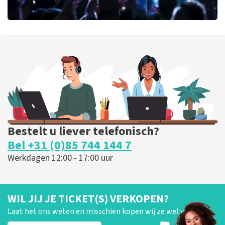
milk inc
68
laatste 30 minuten
BESTEL NU
Bestelt u liever telefonisch?
Bel +31 (0)85 744 144 7
Werkdagen 12:00 - 17:00 uur
WIL JIJ JE TICKET(S) VERKOPEN?
Laat het ons weten en misschien kopen wij ze wel van je!