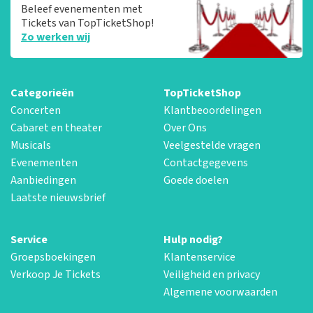
Beleef evenementen met
Tickets van TopTicketShop!
Zo werken wij
Categorieën
TopTicketShop
Concerten
Klantbeoordelingen
Cabaret en theater
Over Ons
Musicals
Veelgestelde vragen
Evenementen
Contactgegevens
Aanbiedingen
Goede doelen
Laatste nieuwsbrief
Service
Hulp nodig?
Groepsboekingen
Klantenservice
Verkoop Je Tickets
Veiligheid en privacy
Algemene voorwaarden