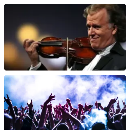
Jan Smit
95
laatste 30 minuten
BESTEL NU
Andre Rieu
68
laatste 30 minuten
BESTEL NU