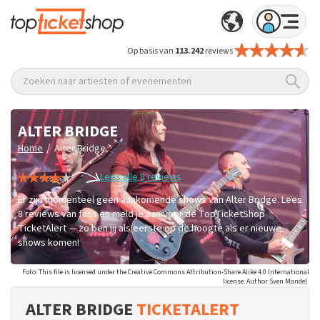
Op basis van
113.242
reviews
Zoeken naar artiesten of evenementen
ALTER BRIDGE
/
Home
Alter Bridge
Lees alle 8 reviews
Er zijn momenteel geen aankomende shows van Alter Bridge. Lees
8 reviews van fans en meld je aan voor de TopTicketShop
TicketAlert — zo ben jij als eerste op de hoogte als er nieuwe
shows komen!
Foto: This file is licensed under the Creative Commons Attribution-Share Alike 4.0 International
license. Author Sven Mandel
ALTER BRIDGE
TICKETALERT