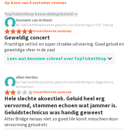
Op basis van 8 customer reviews
TopTicketShop beoordelingsbeleid
Anoniem
van
Arnhem
TopTicketShop verzamelt reviews van echte klanten. Het is
Bij TopTicketShop kaarten gekocht voor Alter Bridge in 013, Tilburg
niet mogelijk om een review achter te laten als je geen
Geverifieerde aankoop
Geweldig concert
tickets hebt aangeschaft bij TopTicketShop. Reviews met
grof taalgebruik en/of onwaarheden worden niet geplaatst.
Prachtige setlist en super strakke uitvoering. Goed geluid en
Het kan enkele weken duren voordat een review wordt
geweldige sfeer in de zaal
geplaatst.
Lees wat Anoniem schreef over TopTicketShop
Beoordeling van Anoniem over
TopTicketShop
ellen Herdes
Bij TopTicketShop kaarten gekocht voor Alter Bridge in Ziggo Dome,
Prima ticket service
Amsterdam
Snelle bestelling en afhandeling. Tickets snel besteld.
Geverifieerde aankoop
Hele slechte akoestiek. Geluid heel erg
Zeker vaker hier tickets bestellen
vervormd, stemmen echoen wat jammer is.
Geluidstechnicus was handig geweest
Alter Bridge helaas niet zo goed life komt misschien door
vervorming geluid etc