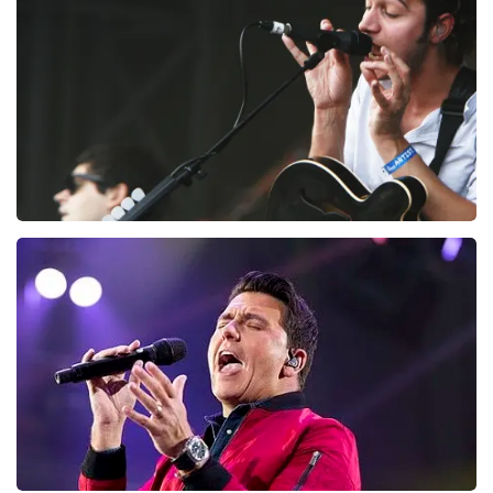
164
laatste 30 minuten
BESTEL NU
Editors
128
laatste 30 minuten
BESTEL NU