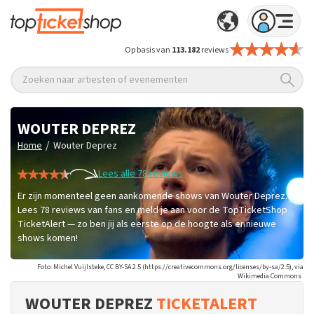
Op basis van
113.182
reviews
Zoeken naar artiesten of evenementen
WOUTER DEPREZ
/
Home
Wouter Deprez
Lees alle 78 reviews
Er zijn momenteel geen aankomende shows van Wouter Deprez.
Lees 78 reviews van fans en meld je aan voor de TopTicketShop
TicketAlert — zo ben jij als eerste op de hoogte als er nieuwe
shows komen!
Foto: Michel Vuijlsteke, CC BY-SA 2.5 (https://creativecommons.org/licenses/by-sa/2.5), via
Wikimedia Commons
WOUTER DEPREZ
TICKETALERT