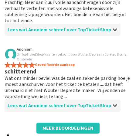
Prachtig. Meer dan 2 uur volle aandacht vragen door zijn
verhaal te vertellen met volwaardige betekenisvolle
sublieme grappige woorden. Het boeide me van het begon
tot het einde.
Lees wat Anoniem schreef over TopTicketShop
Beoordeling van Anoniem over
TopTicketShop
Anoniem
Bij TopTicketShop kaarten gekocht voor Wouter Deprez in Coretec Dome,
Goed georganiseerd
Oostende
Doet wat het belooft. Praktisch. Gemakkelijk ook voor
Geverifieerde aankoop
schitterend
wie niet het internet kent
Wat ons minder beviel was de zaal en zeker de parking hoe je
moest aanschuiven voor het ticket te betalen .... dat heeft
uiteraard niet met Wouter Deprez te maken. Wij vonden de
voorstelling wel iets te lang ...
Lees wat Anoniem schreef over TopTicketShop
Beoordeling van Anoniem over
TopTicketShop
MEER BEOORDELINGEN
zeer duur we hadden tickets van 37.5 € en