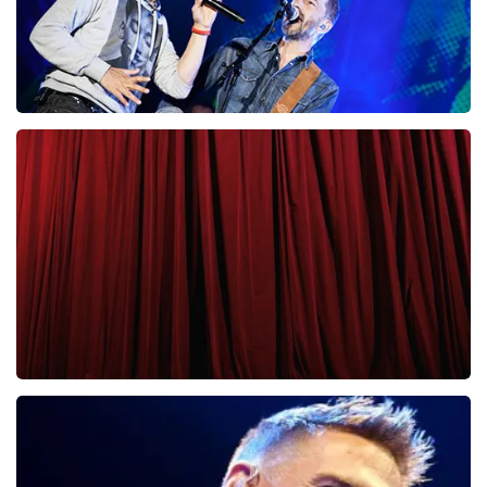
Clouseau
65
laatste 30 minuten
BESTEL NU
Cirque Du Soleil Ovo
56
laatste 30 minuten
BESTEL NU