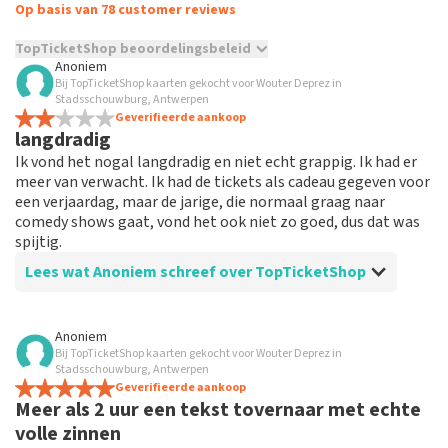
Op basis van 78 customer reviews
TopTicketShop beoordelingsbeleid
Anoniem
Bij TopTicketShop kaarten gekocht voor Wouter Deprez in
TopTicketShop verzamelt reviews van echte klanten. Het is
Stadsschouwburg, Antwerpen
niet mogelijk om een review achter te laten als je geen
Geverifieerde aankoop
tickets hebt aangeschaft bij TopTicketShop. Reviews met
langdradig
grof taalgebruik en/of onwaarheden worden niet geplaatst.
Ik vond het nogal langdradig en niet echt grappig. Ik had er
Het kan enkele weken duren voordat een review wordt
meer van verwacht. Ik had de tickets als cadeau gegeven voor
geplaatst.
een verjaardag, maar de jarige, die normaal graag naar
comedy shows gaat, vond het ook niet zo goed, dus dat was
spijtig.
Lees wat Anoniem schreef over TopTicketShop
Beoordeling van Anoniem over
TopTicketShop
Anoniem
Bij TopTicketShop kaarten gekocht voor Wouter Deprez in
tickets waren oké
Stadsschouwburg, Antwerpen
geen commentaar op de tickets zelf, noch op de
Geverifieerde aankoop
Meer als 2 uur een tekst tovernaar met echte
verzending ervan.
volle zinnen