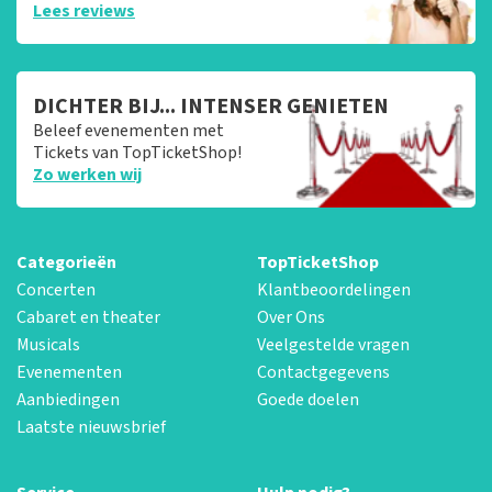
Lees reviews
DICHTER BIJ... INTENSER GENIETEN
Beleef evenementen met
Tickets van TopTicketShop!
Zo werken wij
Categorieën
TopTicketShop
Concerten
Klantbeoordelingen
Cabaret en theater
Over Ons
Musicals
Veelgestelde vragen
Evenementen
Contactgegevens
Aanbiedingen
Goede doelen
Laatste nieuwsbrief