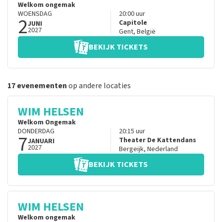
Welkom ongemak
WOENSDAG
20:00
uur
2
Capitole
JUNI
2027
Gent
,
België
BEKIJK TICKETS
17 evenementen
op andere locaties
WIM HELSEN
Welkom Ongemak
DONDERDAG
20:15
uur
7
Theater De Kattendans
JANUARI
2027
Bergeijk
,
Nederland
BEKIJK TICKETS
WIM HELSEN
Welkom ongemak