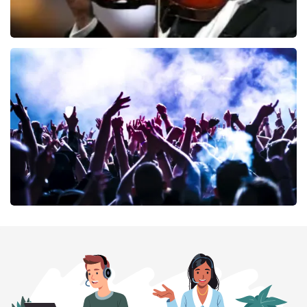
Andre Rieu
64
laatste 30 minuten
BESTEL NU
milk inc
56
laatste 30 minuten
BESTEL NU