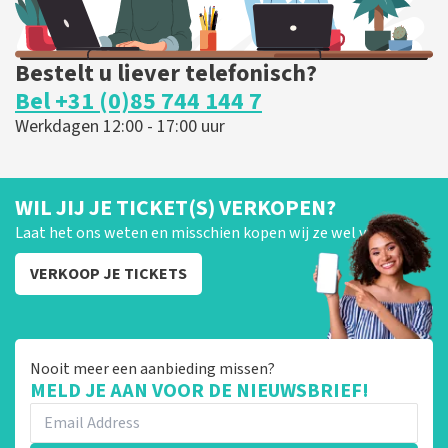
Bestelt u liever telefonisch?
Bel +31 (0)85 744 144 7
Werkdagen 12:00 - 17:00 uur
WIL JIJ JE TICKET(S) VERKOPEN?
Laat het ons weten en misschien kopen wij ze wel van je!
VERKOOP JE TICKETS
Nooit meer een aanbieding missen?
MELD JE AAN VOOR DE NIEUWSBRIEF!