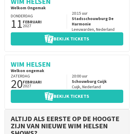
WIM HELSEN
Welkom Ongemak
20:15
uur
DONDERDAG
11
Stadsschouwburg De
FEBRUARI
Harmonie
2027
Leeuwarden
,
Nederland
BEKIJK TICKETS
WIM HELSEN
Welkon ongemak
ZATERDAG
20:00
uur
20
Schouwburg Cuijk
FEBRUARI
2027
Cuijk
,
Nederland
BEKIJK TICKETS
ALTIJD ALS EERSTE OP DE HOOGTE
ZIJN VAN NIEUWE WIM HELSEN
SHOWS?