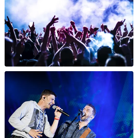
300
laatste 30 minuten
BESTEL NU
Megadeth
98
laatste 30 minuten
BESTEL NU