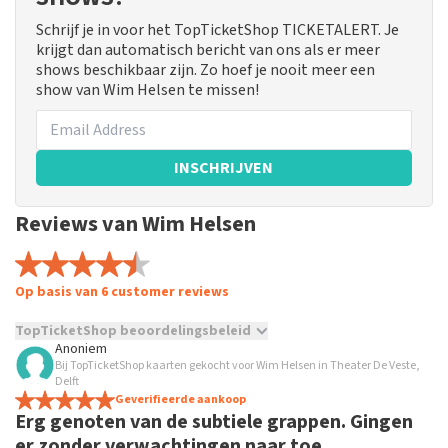
Schrijf je in voor het TopTicketShop TICKETALERT. Je
krijgt dan automatisch bericht van ons als er meer
shows beschikbaar zijn. Zo hoef je nooit meer een
show van Wim Helsen te missen!
INSCHRIJVEN
Reviews van Wim Helsen
Op basis van 6 customer reviews
TopTicketShop beoordelingsbeleid
Anoniem
Bij TopTicketShop kaarten gekocht voor Wim Helsen in Theater De Veste,
TopTicketShop verzamelt reviews van echte klanten. Het is
Delft
niet mogelijk om een review achter te laten als je geen
Geverifieerde aankoop
tickets hebt aangeschaft bij TopTicketShop. Reviews met
Erg genoten van de subtiele grappen. Gingen
grof taalgebruik en/of onwaarheden worden niet geplaatst.
er zonder verwachtingen naar toe.