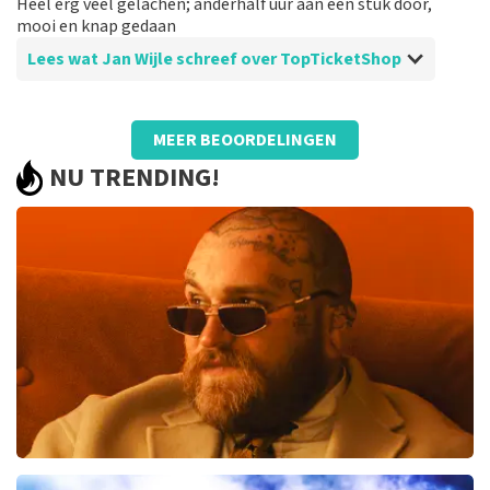
Heel erg veel gelachen; anderhalf uur aan één stuk door,
mooi en knap gedaan
Lees wat Jan Wijle schreef over TopTicketShop
Beoordeling van Jan Wijle over
TopTicketShop
MEER BEOORDELINGEN
verliep goed
NU TRENDING!
prima
Teddy Swims