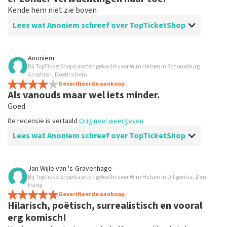
Het kan enkele weken duren voordat een review wordt
Kende hem niet zie boven
geplaatst.
Lees wat Anoniem schreef over TopTicketShop
Beoordeling van Anoniem over
TopTicketShop
Anoniem
Bij TopTicketShop kaarten gekocht voor Wim Helsen in Schouwburg
Goed
Amphion, Doetinchem
Geverifieerde aankoop
Als vanouds maar wel iets minder.
Goed
De recensie is vertaald
Origineel weergeven
Lees wat Anoniem schreef over TopTicketShop
Beoordeling van Anoniem over
TopTicketShop
Jan Wijle
van
's-Gravenhage
Bij TopTicketShop kaarten gekocht voor Wim Helsen in Diligentia, Den
Prima, helaas kun je geen plaatsen kiezen.
Haag
Prima
Geverifieerde aankoop
Hilarisch, poëtisch, surrealistisch en vooral
De recensie is vertaald
Origineel weergeven
erg komisch!