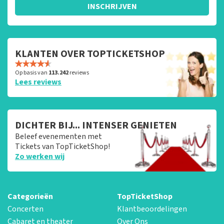
INSCHRIJVEN
KLANTEN OVER TOPTICKETSHOP
Op basis van
113.242
reviews
Lees reviews
DICHTER BIJ... INTENSER GENIETEN
Beleef evenementen met
Tickets van TopTicketShop!
Zo werken wij
Categorieën
TopTicketShop
Concerten
Klantbeoordelingen
Cabaret en theater
Over Ons