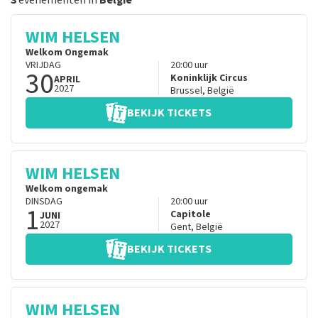
3
evenementen in
België
WIM HELSEN
Welkom Ongemak
VRIJDAG
20:00
uur
30
Koninklijk Circus
APRIL
2027
Brussel
,
België
BEKIJK TICKETS
WIM HELSEN
Welkom ongemak
DINSDAG
20:00
uur
1
Capitole
JUNI
2027
Gent
,
België
BEKIJK TICKETS
WIM HELSEN