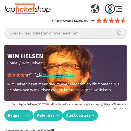
Op basis van
113.242
reviews
Zoeken naar artiesten of evenementen
WIM HELSEN
/
Home
Wim Helsen
Lees alle 6 reviews
Wim Helsen heeft meer dan 20 evenementen op dit moment. Mis
de show van Wim Helsen niet en bestel nu direct uw tickets!
Foto: Pepijn De Paepe, CC BY 3.0 (https://creativecommons.org/licenses/by/3.0), via Wikimedia
Commons
België
Kalender
Alle Locaties