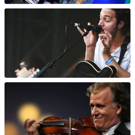
Clouseau
72
laatste 30 minuten
BESTEL NU
Editors
70
laatste 30 minuten
BESTEL NU