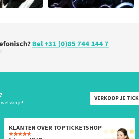
u
milk inc
minuten
56
laatste 30 minuten
BESTEL NU
lefonisch?
Bel +31 (0)85 744 144 7
r
?
VERKOOP JE TIC
wel van je!
KLANTEN OVER TOPTICKETSHOP