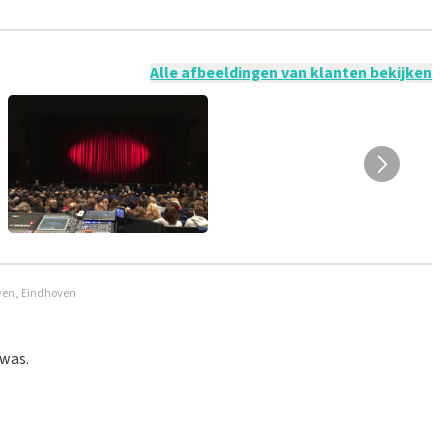
 mogelijk om een review achter te laten als je geen tickets
ruik en/of onwaarheden worden niet geplaatst. Het kan enkele
Alle afbeeldingen van klanten bekijken
oven, Eindhoven
 was.