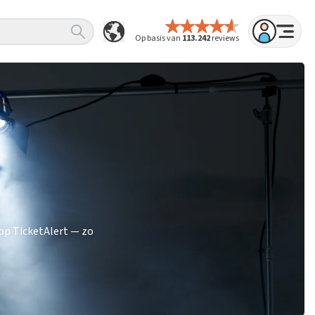
Op basis van
113.242
reviews
op TicketAlert — zo