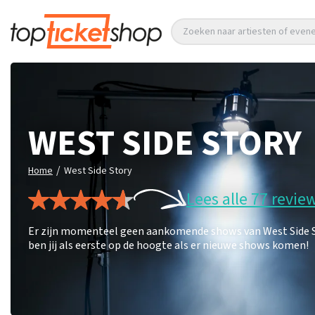
Zoeken naar artiesten of eve
WEST SIDE STORY
/
Home
West Side Story
Lees alle 77 revie
Er zijn momenteel geen aankomende shows van West Side Sto
ben jij als eerste op de hoogte als er nieuwe shows komen!