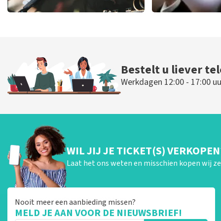
Editors
Andre Rie
70
laatste 30 minuten
64
laatste 30 
BESTEL NU
BESTEL NU
Bestelt u liever te
Werkdagen 12:00 - 17:00 uu
WIL JIJ JE TICKET(S) VERKOPEN
Laat het ons weten en misschien kopen wij ze 
Nooit meer een aanbieding missen?
MELD JE AAN VOOR DE NIEUWSBRIEF!