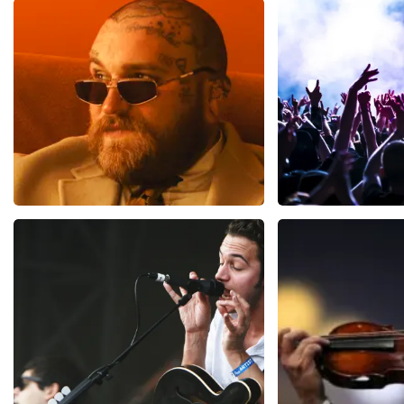
Reactie van TopTicketShop
Beste klant, Bedankt voor het schrijven van een review op on
ons zo onze dienstverlening te verbeteren en ook helpt u a
hebben uw review gelezen en willen er graag op reageren. He
komt doordat wij een wederverkoper zijn. Gelukkig heeft di
dat u ondanks de verwarring toch een fantastische avond he
Teddy Swims
Megadet
300
laatste 30 minuten
98
laatste 30 
BESTEL NU
BESTEL NU