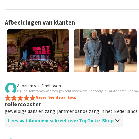
TopTicketShop verzamelt reviews van echte klanten. Het is niet
hebt aangeschaft bij TopTicketShop. Reviews met grof taalgeb
weken duren voordat een review wordt geplaatst.
Afbeeldingen van klanten
Anoniem
van
Eindhoven
Bij TopTicketShop kaarten gekocht voor West Side Story in Parktheater Eindh
Geverifieerde aankoop
rollercoaster
geweldige dans en zang. jammer dat de zang in het Nederlands
Lees wat Anoniem schreef over TopTicketShop
Beoordeling van Anoniem over
TopTicketShop