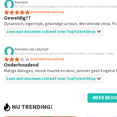
Anoniem
Bij TopTicketShop kaarten gekocht voor West Side Story in Parktheater Eindh
prima geregeld
Geverifieerde aankoop
weer een geweldige ervaring via Top TicketShop. alles weer 
Geweldig??
Dynamisch, eigentijds, geweldige acteurs. Wervelende show. Pra
Lees wat Anoniem schreef over TopTicketShop
Beoordeling van Anoniem over
TopTicketShop
Anoniem
van
Lelystad
Bij TopTicketShop kaarten gekocht voor West Side Story in De Spiegel, Zwolle
Geolied
Geverifieerde aankoop
Goede mailwisseling. En efficiënt geregeld. Gewoon goed g
Onderhoudend
Matige dialogen, mooie muziek en dans, jammer geen Engelse 
Lees wat Anoniem schreef over TopTicketShop
Beoordeling van Anoniem over
TopTicketShop
MEER BEOO
Vreemd die naam op het ticket
NU TRENDING!
Prima., goede service bij telefonische vragen naar aanleidin