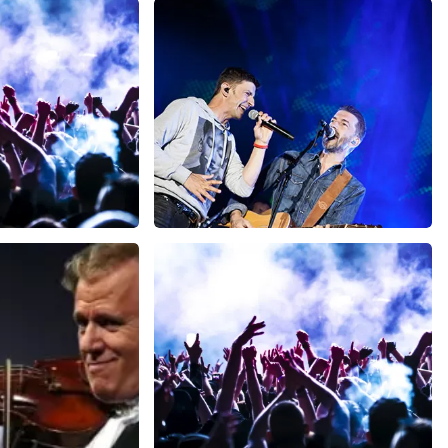
ze website. Uw feedback vinden wij erg belangrijk. U helpt
ndere consumenten met het maken van een beslissing. Wij
t klopt dat er een andere naam op het ticket staat. Dit
t geen invloed op uw toegang tot het evenement. Wij hopen
eft gehad. Met vriendelijke groeten, Johan Topticketshop
h
Clouseau
minuten
72
laatste 30 minuten
BESTEL NU