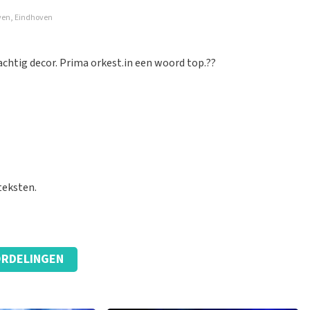
oven, Eindhoven
goed geregeld.
chtig decor. Prima orkest.in een woord top.??
eorganiseerd. Houden zo
teksten.
RDELINGEN
g van ontvangen ticket.