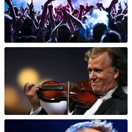
Megadeth
107
laatste 30 minuten
BESTEL NU
Andre Rieu