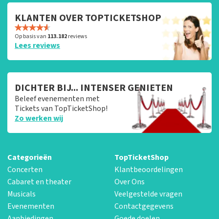
KLANTEN OVER TOPTICKETSHOP
Op basis van
113.182
reviews
Lees reviews
DICHTER BIJ... INTENSER GENIETEN
Beleef evenementen met
Tickets van TopTicketShop!
Zo werken wij
Categorieën
TopTicketShop
Concerten
Klantbeoordelingen
Cabaret en theater
Over Ons
Musicals
Veelgestelde vragen
Evenementen
Contactgegevens
Aanbiedingen
Goede doelen