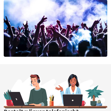
Cirque Du Soleil Ovo
42
laatste 30 minuten
BESTEL NU
milk inc
41
laatste 30 minuten
BESTEL NU