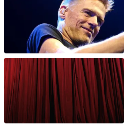
65
laatste 30 minuten
BESTEL NU
Bryan Adams
43
laatste 30 minuten
BESTEL NU