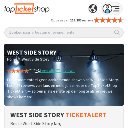
Op basis van
113.182
reviews
Zoeken naar artiesten of evenementen
WEST SIDE STORY
/
Home
West Side Story
Lees alle 77 reviews
Er zijn momenteel geen aankomende shows van West Side Story.
Lees 77 reviews van fans en meld je aan voor de TopTicketShop
TicketAlert — zo ben jij als eerste op de hoogte als er nieuwe
shows komen!
WEST SIDE STORY
TICKETALERT
Beste West Side Story fan,