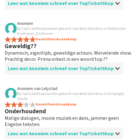
Lees wat Anoniem schreef over TopTicketShop
Beoordeling van Anoniem over
TopTicketShop
Anoniem
Bij TopTicketShop kaarten gekocht voor West Side Story in Parktheater
prima geregeld
Eindhoven, Eindhoven
weer een geweldige ervaring via Top TicketShop. alles
Geverifieerde aankoop
Geweldig??
weer goed geregeld.
Dynamisch, eigentijds, geweldige acteurs. Wervelende show.
Prachtig decor. Prima orkest.in een woord top.??
Lees wat Anoniem schreef over TopTicketShop
Beoordeling van Anoniem over
TopTicketShop
Anoniem
van
Lelystad
Bij TopTicketShop kaarten gekocht voor West Side Story in De Spiegel,
Geolied
Zwolle
Goede mailwisseling. En efficiënt geregeld. Gewoon
Geverifieerde aankoop
Onderhoudend
goed georganiseerd. Houden zo
Matige dialogen, mooie muziek en dans, jammer geen
Engelse teksten.
Lees wat Anoniem schreef over TopTicketShop