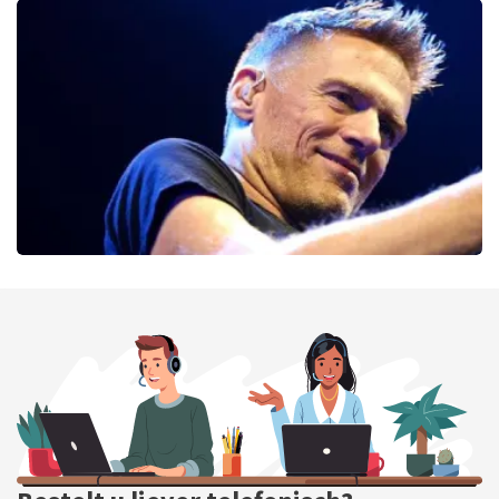
Alex Agnew
54
laatste 30 minuten
BESTEL NU
Bryan Adams
46
laatste 30 minuten
BESTEL NU