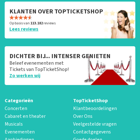
KLANTEN OVER TOPTICKETSHOP
Op basis van
113.182
reviews
Lees reviews
DICHTER BIJ... INTENSER GENIETEN
Beleef evenementen met
Tickets van TopTicketShop!
Zo werken wij
Categorieën
TopTicketShop
Concerten
Klantbeoordelingen
Cabaret en theater
Over Ons
Musicals
Veelgestelde vragen
Evenementen
Contactgegevens
Aanbiedingen
Goede doelen