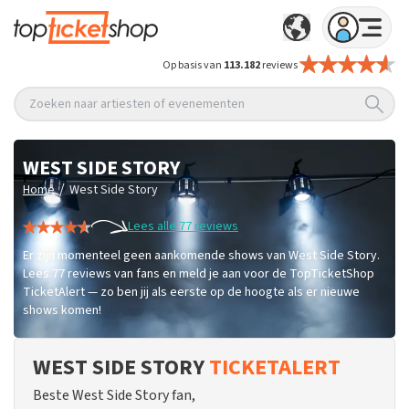
Op basis van
113.182
reviews
Zoeken naar artiesten of evenementen
WEST SIDE STORY
/
Home
West Side Story
Lees alle 77 reviews
Er zijn momenteel geen aankomende shows van West Side Story.
Lees 77 reviews van fans en meld je aan voor de TopTicketShop
TicketAlert — zo ben jij als eerste op de hoogte als er nieuwe
shows komen!
WEST SIDE STORY
TICKETALERT
Beste West Side Story fan,