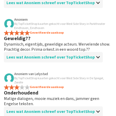
Lees wat Anoniem schreef over TopTicketShop
Beoordeling van Anoniem over
TopTicketShop
Anoniem
Bij TopTicketShop kaarten gekocht voor West Side Story in Parktheater
prima geregeld
Eindhoven, Eindhoven
weer een geweldige ervaring via Top TicketShop. alles
Geverifieerde aankoop
Geweldig??
weer goed geregeld.
Dynamisch, eigentijds, geweldige acteurs. Wervelende show.
Prachtig decor. Prima orkest.in een woord top.??
Lees wat Anoniem schreef over TopTicketShop
Beoordeling van Anoniem over
TopTicketShop
Anoniem
van
Lelystad
Bij TopTicketShop kaarten gekocht voor West Side Story in De Spiegel,
Geolied
Zwolle
Goede mailwisseling. En efficiënt geregeld. Gewoon
Geverifieerde aankoop
Onderhoudend
goed georganiseerd. Houden zo
Matige dialogen, mooie muziek en dans, jammer geen
Engelse teksten.
Lees wat Anoniem schreef over TopTicketShop