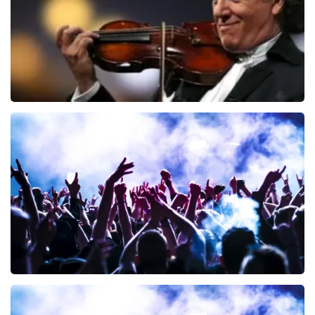
Andre Rieu
191
laatste 30 minuten
BESTEL NU
Megadeth