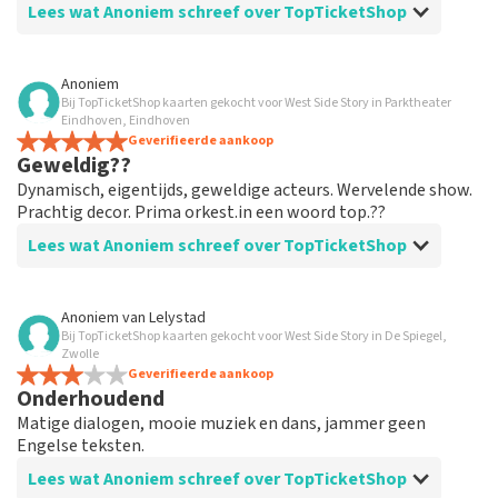
Lees wat Anoniem schreef over TopTicketShop
Beoordeling van Anoniem over
TopTicketShop
Anoniem
Bij TopTicketShop kaarten gekocht voor West Side Story in Parktheater
prima geregeld
Eindhoven, Eindhoven
weer een geweldige ervaring via Top TicketShop. alles
Geverifieerde aankoop
Geweldig??
weer goed geregeld.
Dynamisch, eigentijds, geweldige acteurs. Wervelende show.
Prachtig decor. Prima orkest.in een woord top.??
Lees wat Anoniem schreef over TopTicketShop
Beoordeling van Anoniem over
TopTicketShop
Anoniem
van
Lelystad
Bij TopTicketShop kaarten gekocht voor West Side Story in De Spiegel,
Geolied
Zwolle
Goede mailwisseling. En efficiënt geregeld. Gewoon
Geverifieerde aankoop
Onderhoudend
goed georganiseerd. Houden zo
Matige dialogen, mooie muziek en dans, jammer geen
Engelse teksten.
Lees wat Anoniem schreef over TopTicketShop