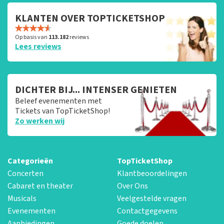
KLANTEN OVER TOPTICKETSHOP
Op basis van
113.182
reviews
Lees reviews
DICHTER BIJ... INTENSER GENIETEN
Beleef evenementen met
Tickets van TopTicketShop!
Zo werken wij
Categorieën
TopTicketShop
Concerten
Klantbeoordelingen
Cabaret en theater
Over Ons
Musicals
Veelgestelde vragen
Evenementen
Contactgegevens
Aanbiedingen
Goede doelen