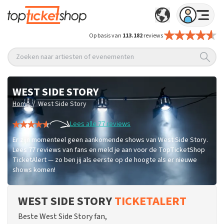
Op basis van
113.182
reviews
Zoeken naar artiesten of evenementen
WEST SIDE STORY
/
Home
West Side Story
Lees alle 77 reviews
Er zijn momenteel geen aankomende shows van West Side Story.
Lees 77 reviews van fans en meld je aan voor de TopTicketShop
TicketAlert — zo ben jij als eerste op de hoogte als er nieuwe
shows komen!
WEST SIDE STORY
TICKETALERT
Beste West Side Story fan,