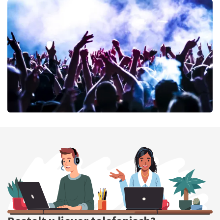
Cirque Du Soleil Ovo
42
laatste 30 minuten
BESTEL NU
milk inc
41
laatste 30 minuten
BESTEL NU