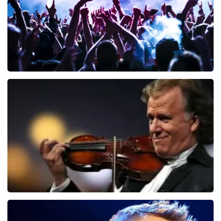
Megadeth
107
laatste 30 minuten
BESTEL NU
Andre Rieu