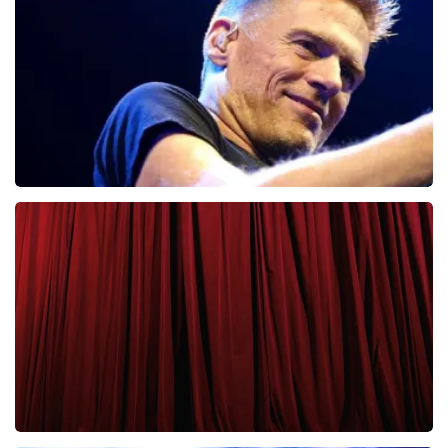
65
laatste 30 minuten
BESTEL NU
Bryan Adams
43
laatste 30 minuten
BESTEL NU