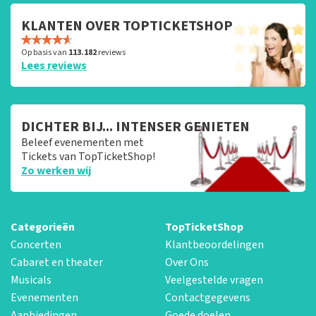
KLANTEN OVER TOPTICKETSHOP
Op basis van
113.182
reviews
Lees reviews
DICHTER BIJ... INTENSER GENIETEN
Beleef evenementen met
Tickets van TopTicketShop!
Zo werken wij
Categorieën
TopTicketShop
Concerten
Klantbeoordelingen
Cabaret en theater
Over Ons
Musicals
Veelgestelde vragen
Evenementen
Contactgegevens
Aanbiedingen
Goede doelen