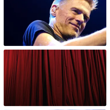
65
laatste 30 minuten
BESTEL NU
Bryan Adams
43
laatste 30 minuten
BESTEL NU