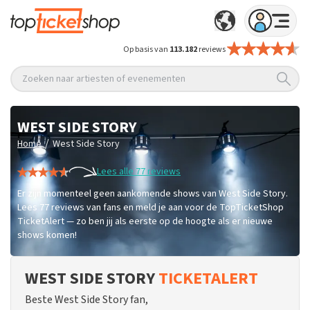
Op basis van
113.182
reviews
Zoeken naar artiesten of evenementen
WEST SIDE STORY
/
Home
West Side Story
Lees alle 77 reviews
Er zijn momenteel geen aankomende shows van West Side Story.
Lees 77 reviews van fans en meld je aan voor de TopTicketShop
TicketAlert — zo ben jij als eerste op de hoogte als er nieuwe
shows komen!
WEST SIDE STORY
TICKETALERT
Beste West Side Story fan,