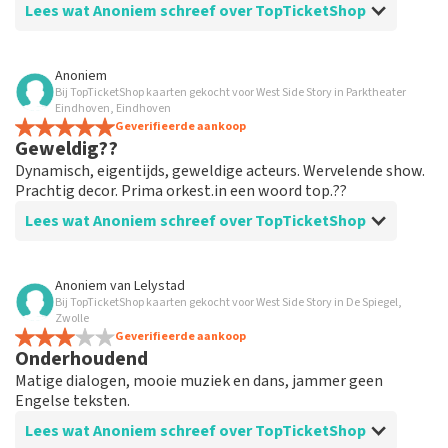
Lees wat Anoniem schreef over TopTicketShop
Beoordeling van Anoniem over
TopTicketShop
Anoniem
Bij TopTicketShop kaarten gekocht voor West Side Story in Parktheater
prima geregeld
Eindhoven, Eindhoven
weer een geweldige ervaring via Top TicketShop. alles
Geverifieerde aankoop
Geweldig??
weer goed geregeld.
Dynamisch, eigentijds, geweldige acteurs. Wervelende show.
Prachtig decor. Prima orkest.in een woord top.??
Lees wat Anoniem schreef over TopTicketShop
Beoordeling van Anoniem over
TopTicketShop
Anoniem
van
Lelystad
Bij TopTicketShop kaarten gekocht voor West Side Story in De Spiegel,
Geolied
Zwolle
Goede mailwisseling. En efficiënt geregeld. Gewoon
Geverifieerde aankoop
Onderhoudend
goed georganiseerd. Houden zo
Matige dialogen, mooie muziek en dans, jammer geen
Engelse teksten.
Lees wat Anoniem schreef over TopTicketShop