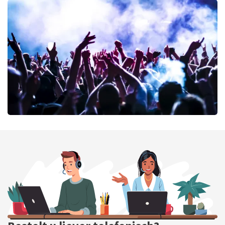
Cirque Du Soleil Ovo
42
laatste 30 minuten
BESTEL NU
milk inc
41
laatste 30 minuten
BESTEL NU