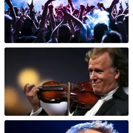
Megadeth
107
laatste 30 minuten
BESTEL NU
Andre Rieu