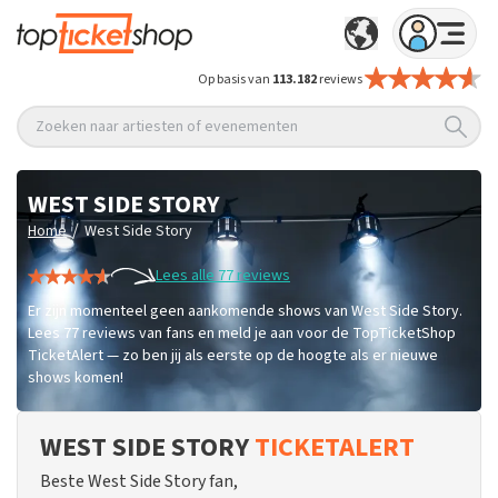
Op basis van
113.182
reviews
Zoeken naar artiesten of evenementen
WEST SIDE STORY
/
Home
West Side Story
Lees alle 77 reviews
Er zijn momenteel geen aankomende shows van West Side Story.
Lees 77 reviews van fans en meld je aan voor de TopTicketShop
TicketAlert — zo ben jij als eerste op de hoogte als er nieuwe
shows komen!
WEST SIDE STORY
TICKETALERT
Beste West Side Story fan,