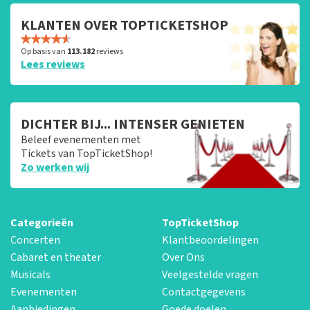
KLANTEN OVER TOPTICKETSHOP
Op basis van
113.182
reviews
Lees reviews
DICHTER BIJ... INTENSER GENIETEN
Beleef evenementen met
Tickets van TopTicketShop!
Zo werken wij
Categorieën
TopTicketShop
Concerten
Klantbeoordelingen
Cabaret en theater
Over Ons
Musicals
Veelgestelde vragen
Evenementen
Contactgegevens
Aanbiedingen
Goede doelen