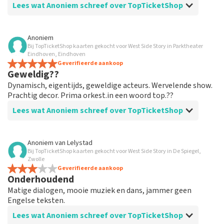
Lees wat Anoniem schreef over TopTicketShop
Beoordeling van Anoniem over
TopTicketShop
Anoniem
Bij TopTicketShop kaarten gekocht voor West Side Story in Parktheater
prima geregeld
Eindhoven, Eindhoven
weer een geweldige ervaring via Top TicketShop. alles
Geverifieerde aankoop
Geweldig??
weer goed geregeld.
Dynamisch, eigentijds, geweldige acteurs. Wervelende show.
Prachtig decor. Prima orkest.in een woord top.??
Lees wat Anoniem schreef over TopTicketShop
Beoordeling van Anoniem over
TopTicketShop
Anoniem
van
Lelystad
Bij TopTicketShop kaarten gekocht voor West Side Story in De Spiegel,
Geolied
Zwolle
Goede mailwisseling. En efficiënt geregeld. Gewoon
Geverifieerde aankoop
Onderhoudend
goed georganiseerd. Houden zo
Matige dialogen, mooie muziek en dans, jammer geen
Engelse teksten.
Lees wat Anoniem schreef over TopTicketShop