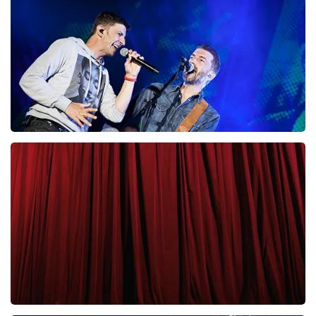
87
laatste 30 minuten
BESTEL NU
Clouseau
65
laatste 30 minuten
BESTEL NU