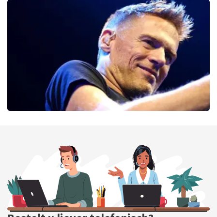
Cirque Du Soleil Ovo
56
laatste 30 minuten
BESTEL NU
Bryan Adams
52
laatste 30 minuten
BESTEL NU