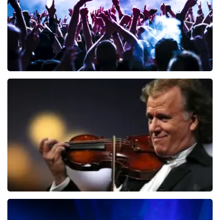
Megadeth
150
laatste 30 minuten
BESTEL NU
Andre Rieu