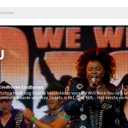
nementen
U
 Eindhoven
Eindhoven
ketshop heeft nog tickets beschikbaar voor We Will Rock You op 9
ominale waarde van deze tickets is
€61,- tot €69,-
. Het eerste ver