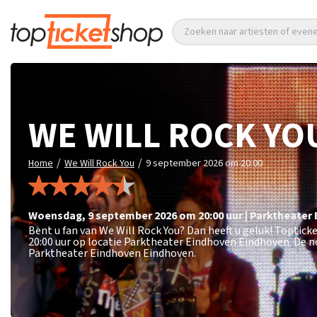
Zoeken naar artiesten of eve
WE WILL ROCK YO
/
/
Home
We Will Rock You
9 september 2026 om 20:00
woensdag
,
9 september 2026 om 20:00
uur
|
Parktheater
Bent u fan van We Will Rock You? Dan heeft u geluk! Toptic
20:00 uur op locatie Parktheater Eindhoven Eindhoven. De n
Parktheater Eindhoven Eindhoven.