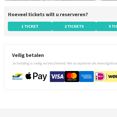
Hoeveel tickets wilt u reserveren?
1 TICKET
2 TICKETS
3 T
Veilig betalen
Je betaling is veilig en beschermd. We accepteren de meestgebru