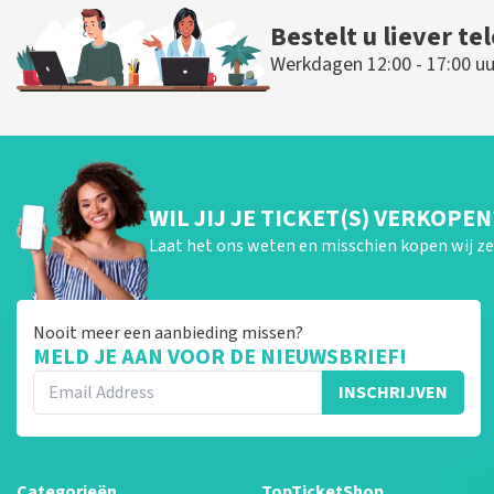
Bestelt u liever te
Werkdagen 12:00 - 17:00 uu
WIL JIJ JE TICKET(S) VERKOPEN
Laat het ons weten en misschien kopen wij ze 
Nooit meer een aanbieding missen?
MELD JE AAN VOOR DE NIEUWSBRIEF!
INSCHRIJVEN
Categorieën
TopTicketShop