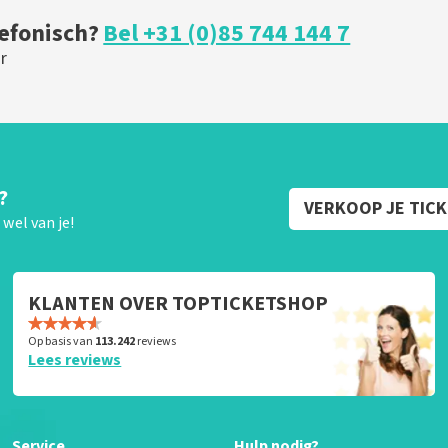
lefonisch?
Bel +31 (0)85 744 144 7
r
?
VERKOOP JE TIC
wel van je!
KLANTEN OVER TOPTICKETSHOP
Op basis van
113.242
reviews
Lees reviews
Service
Hulp nodig?