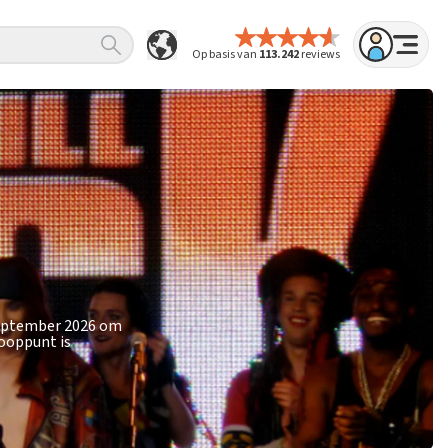
Op basis van
113.242
reviews
 september 2026 om
kooppunt is