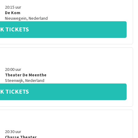
20:15
uur
De Kom
Nieuwegein
,
Nederland
K TICKETS
20:00
uur
Theater De Meenthe
Steenwijk
,
Nederland
K TICKETS
20:30
uur
Chasse Theater