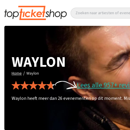
Zoeken naar artiesten of eve
WAYLON
/
Home
Waylon
Lees alle 957+ rev
Waylon heeft meer dan 26 evenementen op dit moment. Mis d