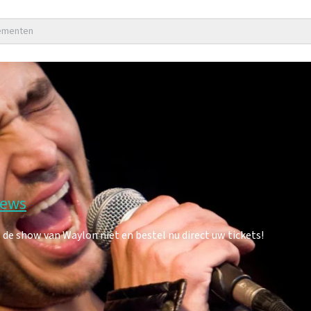
nementen
iews
e show van Waylon niet en bestel nu direct uw tickets!