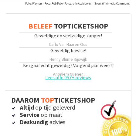
Foto: Waylon – Foto: Rob Feber Fotografie Apeldoorn – (Bron: Wikimedia Commons)
BELEEF
TOPTICKETSHOP
Geweldige en veelzijdige zanger!
Carlo Van Haaren
Oss
Geweldig feestje!
Henny Blume
Rijswijk
Kei gaaf echt geweldig ! Volgend jaar weer !!
Anoniem
Nuenen
Lees alle 957+ reviews
DAAROM
TOP
TICKETSHOP
Altijd
op tijd geleverd
Service
op maat
Deskundig
advies