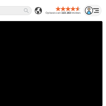
Op basis van
113.182
reviews