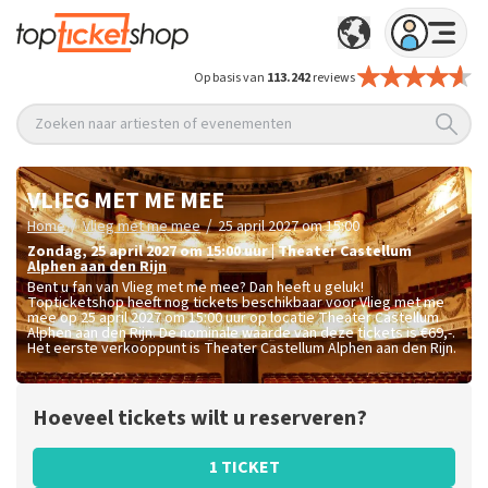
Op basis van
113.242
reviews
Zoeken naar artiesten of evenementen
VLIEG MET ME MEE
/
/
Home
Vlieg met me mee
25 april 2027 om 15:00
zondag
,
25 april 2027 om 15:00
uur
|
Theater Castellum
Alphen aan den Rijn
Bent u fan van Vlieg met me mee? Dan heeft u geluk!
Topticketshop heeft nog tickets beschikbaar voor Vlieg met me
mee op 25 april 2027 om 15:00 uur op locatie Theater Castellum
Alphen aan den Rijn. De nominale waarde van deze tickets is
€69,-
.
Het eerste verkooppunt is Theater Castellum Alphen aan den Rijn.
Hoeveel tickets wilt u reserveren?
1 TICKET