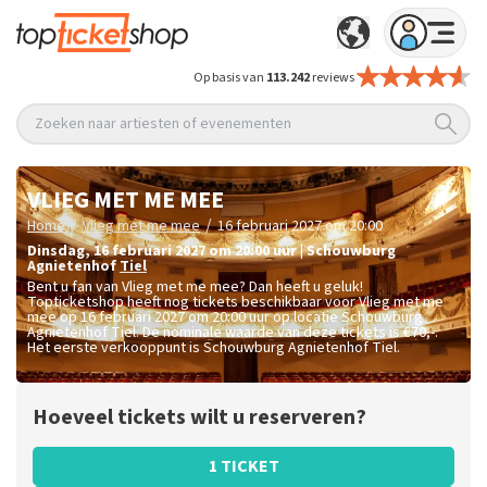
Op basis van
113.242
reviews
Zoeken naar artiesten of evenementen
VLIEG MET ME MEE
/
/
Home
Vlieg met me mee
16 februari 2027 om 20:00
dinsdag
,
16 februari 2027 om 20:00
uur
|
Schouwburg
Agnietenhof
Tiel
Bent u fan van Vlieg met me mee? Dan heeft u geluk!
Topticketshop heeft nog tickets beschikbaar voor Vlieg met me
mee op 16 februari 2027 om 20:00 uur op locatie Schouwburg
Agnietenhof Tiel. De nominale waarde van deze tickets is
€70,-
.
Het eerste verkooppunt is Schouwburg Agnietenhof Tiel.
Hoeveel tickets wilt u reserveren?
1 TICKET