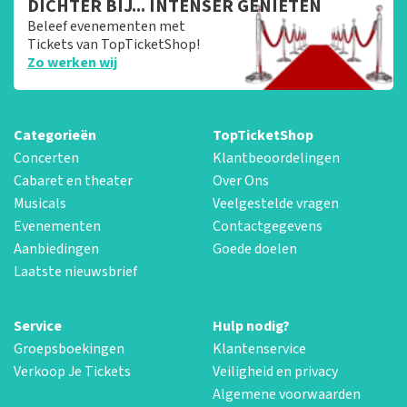
DICHTER BIJ... INTENSER GENIETEN
Beleef evenementen met
Tickets van TopTicketShop!
Zo werken wij
Categorieën
TopTicketShop
Concerten
Klantbeoordelingen
Cabaret en theater
Over Ons
Musicals
Veelgestelde vragen
Evenementen
Contactgegevens
Aanbiedingen
Goede doelen
Laatste nieuwsbrief
Service
Hulp nodig?
Groepsboekingen
Klantenservice
Verkoop Je Tickets
Veiligheid en privacy
Algemene voorwaarden