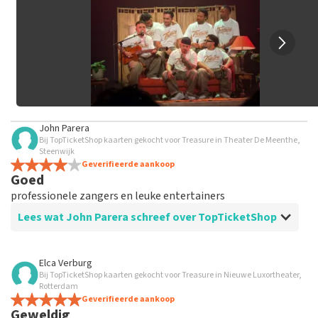
Het kan enkele weken duren voordat een review wordt
geplaatst.
John Parera
Bij TopTicketShop kaarten gekocht voor Treasure in Theater De Meenthe,
Steenwijk
Geverifieerde aankoop
Goed
professionele zangers en leuke entertainers
Lees wat John Parera schreef over TopTicketShop
Beoordeling van John Parera over
TopTicketShop
Elca Verburg
Bij TopTicketShop kaarten gekocht voor Treasure in Nieuwe Luxortheater,
goed
Rotterdam
Geverifieerde aankoop
Geweldig