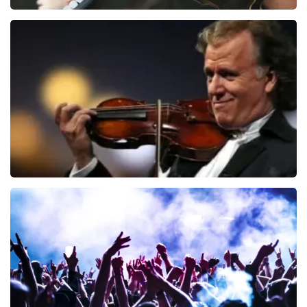
Editors
73
laatste 30 minuten
BESTEL NU
Andre Rieu
69
laatste 30 minuten
BESTEL NU