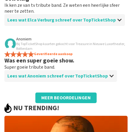
Ik ken ze van tv tribute band. Ze weten een heerlijke sfeer
neer te zetten.
Lees wat Elca Verburg schreef over TopTicketShop
Beoordeling van Elca Verburg over
TopTicketShop
Anoniem
Bij TopTicketShop kaarten gekocht voor Treasure in Nieuwe Luxortheater,
Heel goed
Rotterdam
Geverifieerde aankoop
Was een super goeie show.
Super goeie tribute band.
Lees wat Anoniem schreef over TopTicketShop
Beoordeling van Anoniem over
TopTicketShop
MEER BEOORDELINGEN
Prima
NU TRENDING!