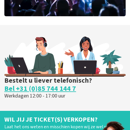
milk inc
59
laatste 30 minuten
BESTEL NU
Bestelt u liever telefonisch?
Bel +31 (0)85 744 144 7
Werkdagen 12:00 - 17:00 uur
WIL JIJ JE TICKET(S) VERKOPEN?
Laat het ons weten en misschien kopen wij ze wel van je!