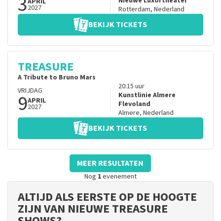
3
Nieuwe Luxortheater
APRIL
2027
Rotterdam
,
Nederland
BEKIJK TICKETS
TREASURE
A Tribute to Bruno Mars
20:15
uur
VRIJDAG
9
Kunstlinie Almere
APRIL
Flevoland
2027
Almere
,
Nederland
BEKIJK TICKETS
MEER RESULTATEN
Nog
1
evenement
ALTIJD ALS EERSTE OP DE HOOGTE
ZIJN VAN NIEUWE TREASURE
SHOWS?