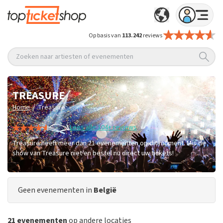
Op basis van
113.242
reviews
Zoeken naar artiesten of evenementen
TREASURE
/
Home
Treasure
Lees alle 104+ reviews
Treasure heeft meer dan 21 evenementen op dit moment. Mis de
show van Treasure niet en bestel nu direct uw tickets!
Geen evenementen in
België
21 evenementen
op andere locaties