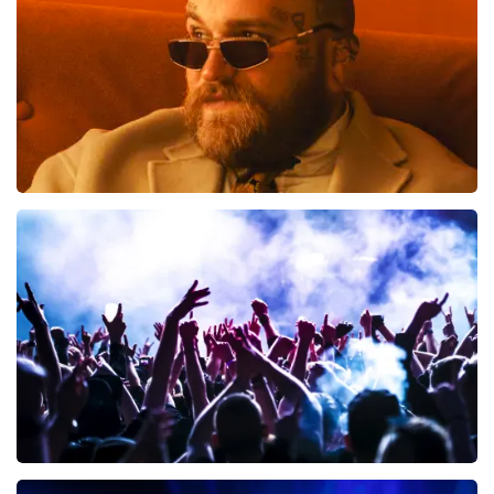
Teddy Swims
314
laatste 30 minuten
BESTEL NU
Megadeth