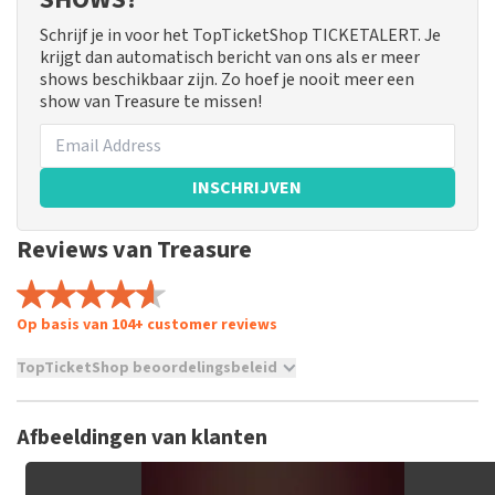
Schrijf je in voor het TopTicketShop TICKETALERT. Je
krijgt dan automatisch bericht van ons als er meer
shows beschikbaar zijn. Zo hoef je nooit meer een
show van Treasure te missen!
INSCHRIJVEN
Reviews van Treasure
Op basis van 104+ customer reviews
TopTicketShop beoordelingsbeleid
TopTicketShop verzamelt reviews van echte klanten. Het is
niet mogelijk om een review achter te laten als je geen
Afbeeldingen van klanten
tickets hebt aangeschaft bij TopTicketShop. Reviews met
grof taalgebruik en/of onwaarheden worden niet geplaatst.