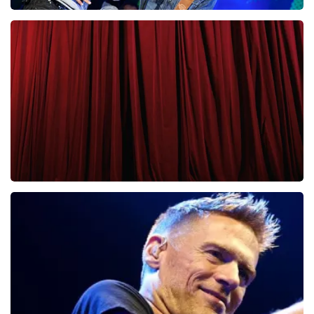
Clouseau
65
laatste 30 minuten
BESTEL NU
Cirque Du Soleil Ovo
56
laatste 30 minuten
BESTEL NU