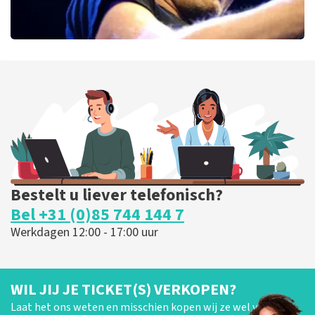
Bryan Adams
52
laatste 30 minuten
BESTEL NU
Bestelt u liever telefonisch?
Bel +31 (0)85 744 144 7
Werkdagen 12:00 - 17:00 uur
WIL JIJ JE TICKET(S) VERKOPEN?
Laat het ons weten en misschien kopen wij ze wel van je!