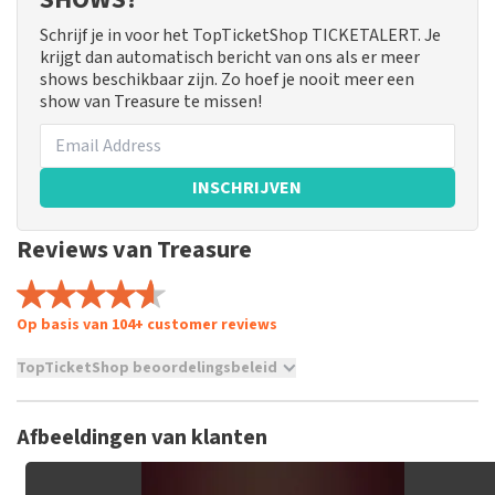
Schrijf je in voor het TopTicketShop TICKETALERT. Je
krijgt dan automatisch bericht van ons als er meer
shows beschikbaar zijn. Zo hoef je nooit meer een
show van Treasure te missen!
INSCHRIJVEN
Reviews van Treasure
Op basis van 104+ customer reviews
TopTicketShop beoordelingsbeleid
TopTicketShop verzamelt reviews van echte klanten. Het is
niet mogelijk om een review achter te laten als je geen
Afbeeldingen van klanten
tickets hebt aangeschaft bij TopTicketShop. Reviews met
grof taalgebruik en/of onwaarheden worden niet geplaatst.