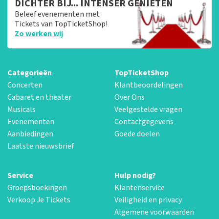
DICHTER BIJ... INTENSER GENIETEN
Beleef evenementen met
Tickets van TopTicketShop!
Zo werken wij
Categorieën
TopTicketShop
Concerten
Klantbeoordelingen
Cabaret en theater
Over Ons
Musicals
Veelgestelde vragen
Evenementen
Contactgegevens
Aanbiedingen
Goede doelen
Laatste nieuwsbrief
Service
Hulp nodig?
Groepsboekingen
Klantenservice
Verkoop Je Tickets
Veiligheid en privacy
Algemene voorwaarden