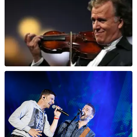
150
laatste 30 minuten
BESTEL NU
Andre Rieu
87
laatste 30 minuten
BESTEL NU