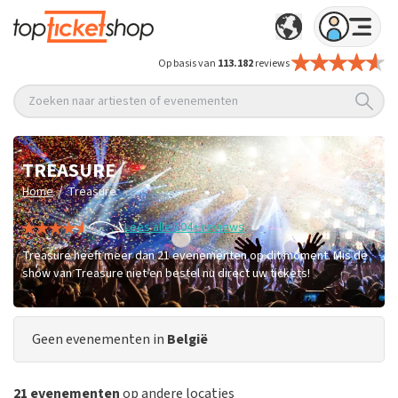
Op basis van
113.182
reviews
Zoeken naar artiesten of evenementen
TREASURE
/
Home
Treasure
Lees alle 104+ reviews
Treasure heeft meer dan 21 evenementen op dit moment. Mis de
show van Treasure niet en bestel nu direct uw tickets!
Geen evenementen in
België
21 evenementen
op andere locaties