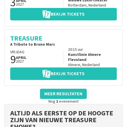
3
Nieuwe Luxortheater
APRIL
2027
Rotterdam
,
Nederland
BEKIJK TICKETS
TREASURE
A Tribute to Bruno Mars
20:15
uur
VRIJDAG
9
Kunstlinie Almere
APRIL
Flevoland
2027
Almere
,
Nederland
BEKIJK TICKETS
MEER RESULTATEN
Nog
1
evenement
ALTIJD ALS EERSTE OP DE HOOGTE
ZIJN VAN NIEUWE TREASURE
SHOWS?