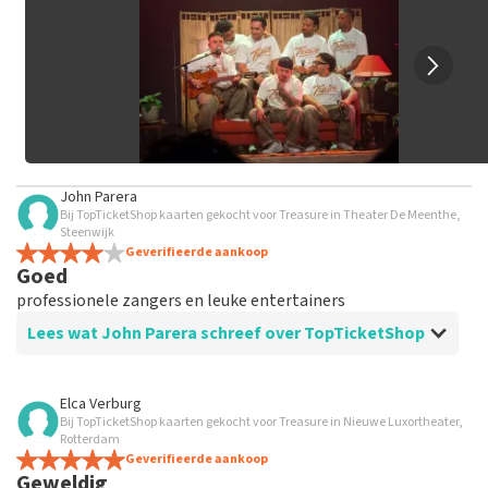
Het kan enkele weken duren voordat een review wordt
geplaatst.
John Parera
Bij TopTicketShop kaarten gekocht voor Treasure in Theater De Meenthe,
Steenwijk
Geverifieerde aankoop
Goed
professionele zangers en leuke entertainers
Lees wat John Parera schreef over TopTicketShop
Beoordeling van John Parera over
TopTicketShop
Elca Verburg
Bij TopTicketShop kaarten gekocht voor Treasure in Nieuwe Luxortheater,
goed
Rotterdam
Geverifieerde aankoop
Geweldig