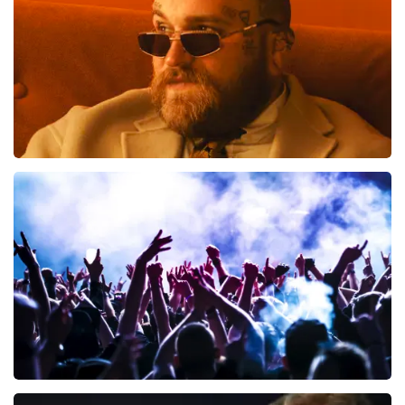
Teddy Swims
425
laatste 30 minuten
BESTEL NU
Megadeth