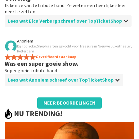
Ik ken ze van tv tribute band. Ze weten een heerlijke sfeer
neer te zetten.
Lees wat Elca Verburg schreef over TopTicketShop
Beoordeling van Elca Verburg over
TopTicketShop
Anoniem
Bij TopTicketShop kaarten gekocht voor Treasure in Nieuwe Luxortheater,
Heel goed
Rotterdam
Geverifieerde aankoop
Was een super goeie show.
Super goeie tribute band.
Lees wat Anoniem schreef over TopTicketShop
Beoordeling van Anoniem over
TopTicketShop
MEER BEOORDELINGEN
Prima
NU TRENDING!