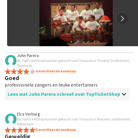
Het kan enkele weken duren voordat een review wordt
geplaatst.
John Parera
Bij TopTicketShop kaarten gekocht voor Treasure in Theater De Meenthe,
Steenwijk
Geverifieerde aankoop
Goed
professionele zangers en leuke entertainers
Lees wat John Parera schreef over TopTicketShop
Beoordeling van John Parera over
TopTicketShop
Elca Verburg
Bij TopTicketShop kaarten gekocht voor Treasure in Nieuwe Luxortheater,
goed
Rotterdam
Geverifieerde aankoop
Geweldig