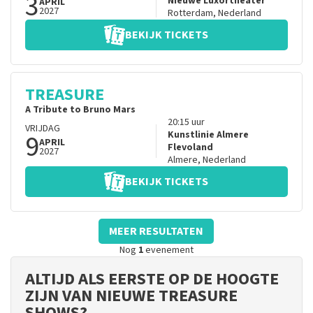
3
Nieuwe Luxortheater
APRIL
2027
Rotterdam
,
Nederland
BEKIJK TICKETS
TREASURE
A Tribute to Bruno Mars
20:15
uur
VRIJDAG
9
Kunstlinie Almere
APRIL
Flevoland
2027
Almere
,
Nederland
BEKIJK TICKETS
MEER RESULTATEN
Nog
1
evenement
ALTIJD ALS EERSTE OP DE HOOGTE
ZIJN VAN NIEUWE TREASURE
SHOWS?