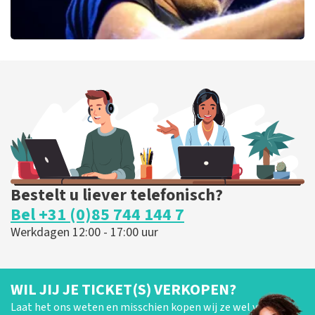
Bryan Adams
52
laatste 30 minuten
BESTEL NU
Bestelt u liever telefonisch?
Bel +31 (0)85 744 144 7
Werkdagen 12:00 - 17:00 uur
WIL JIJ JE TICKET(S) VERKOPEN?
Laat het ons weten en misschien kopen wij ze wel van je!