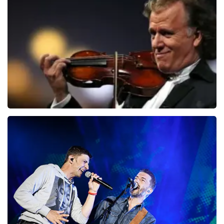
150
laatste 30 minuten
BESTEL NU
Andre Rieu
87
laatste 30 minuten
BESTEL NU