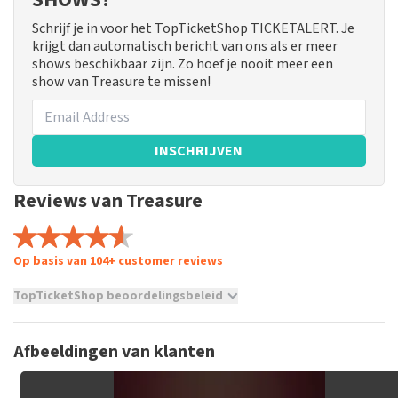
Schrijf je in voor het TopTicketShop TICKETALERT. Je
krijgt dan automatisch bericht van ons als er meer
shows beschikbaar zijn. Zo hoef je nooit meer een
show van Treasure te missen!
INSCHRIJVEN
Reviews van Treasure
Op basis van 104+ customer reviews
TopTicketShop beoordelingsbeleid
TopTicketShop verzamelt reviews van echte klanten. Het is
niet mogelijk om een review achter te laten als je geen
Afbeeldingen van klanten
tickets hebt aangeschaft bij TopTicketShop. Reviews met
grof taalgebruik en/of onwaarheden worden niet geplaatst.