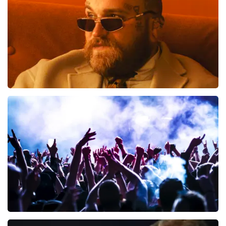
Teddy Swims
425
laatste 30 minuten
BESTEL NU
Megadeth