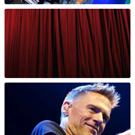
Clouseau
65
laatste 30 minuten
BESTEL NU
Cirque Du Soleil Ovo
56
laatste 30 minuten
BESTEL NU