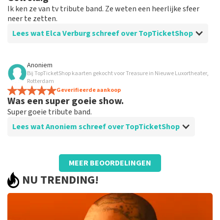
Ik ken ze van tv tribute band. Ze weten een heerlijke sfeer
neer te zetten.
Lees wat Elca Verburg schreef over TopTicketShop
Beoordeling van Elca Verburg over
TopTicketShop
Anoniem
Bij TopTicketShop kaarten gekocht voor Treasure in Nieuwe Luxortheater,
Heel goed
Rotterdam
Geverifieerde aankoop
Was een super goeie show.
Super goeie tribute band.
Lees wat Anoniem schreef over TopTicketShop
Beoordeling van Anoniem over
TopTicketShop
MEER BEOORDELINGEN
Prima
NU TRENDING!