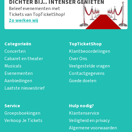
DICHTER BIJ... INTENSER GENIETEN
Beleef evenementen met
Tickets van TopTicketShop!
Zo werken wij
Categorieën
TopTicketShop
Concerten
Klantbeoordelingen
Cabaret en theater
Over Ons
Musicals
Veelgestelde vragen
Evenementen
Contactgegevens
Aanbiedingen
Goede doelen
Laatste nieuwsbrief
Service
Hulp nodig?
Groepsboekingen
Klantenservice
Verkoop Je Tickets
Veiligheid en privacy
Algemene voorwaarden