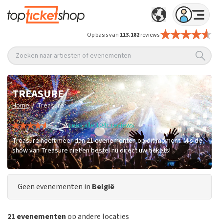
Op basis van
113.182
reviews
Zoeken naar artiesten of evenementen
TREASURE
/
Home
Treasure
Lees alle 104+ reviews
Treasure heeft meer dan 21 evenementen op dit moment. Mis de
show van Treasure niet en bestel nu direct uw tickets!
Geen evenementen in
België
21 evenementen
op andere locaties