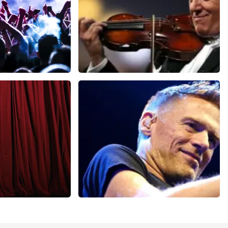
h
Andre Rieu
 minuten
87
laatste 30 minuten
U
BESTEL NU
eil Ovo
Bryan Adams
minuten
52
laatste 30 minuten