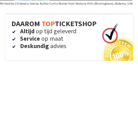
 Attribution 2.0 Generic license. Author Curtis Palmer from Vestavia Hills (Birmingham), Alabama, USA
DAAROM
TOP
TICKETSHOP
Altijd
op tijd geleverd
Service
op maat
Deskundig
advies