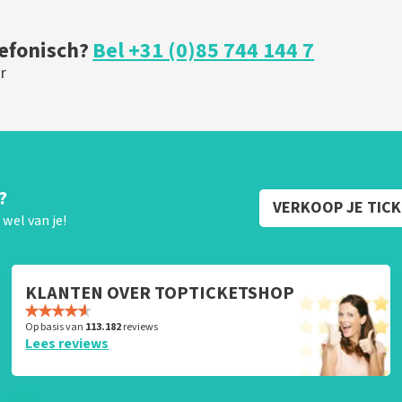
U
BESTEL NU
lefonisch?
Bel +31 (0)85 744 144 7
r
?
VERKOOP JE TIC
wel van je!
KLANTEN OVER TOPTICKETSHOP
Op basis van
113.182
reviews
Lees reviews