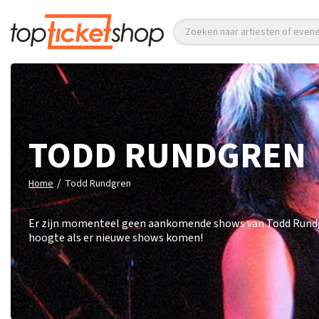
Zoeken naar artiesten of eve
TODD RUNDGREN
/
Home
Todd Rundgren
Er zijn momenteel geen aankomende shows van Todd Rundgren
hoogte als er nieuwe shows komen!