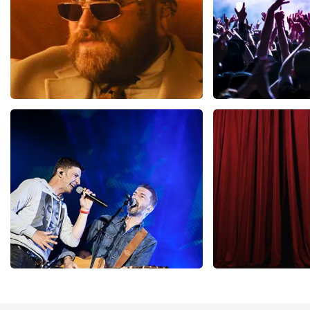
Teddy Swims
Megadet
425
laatste 30 minuten
150
laatste 30
BESTEL NU
BESTEL N
Clouseau
Cirque Du Sol
65
laatste 30 minuten
56
laatste 30 