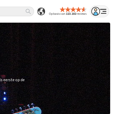
Op basis van
113.182
reviews
s eerste op de