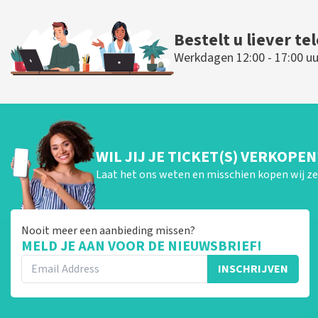
BESTEL NU
BESTEL N
Bestelt u liever te
Werkdagen 12:00 - 17:00 uu
WIL JIJ JE TICKET(S) VERKOPEN
Laat het ons weten en misschien kopen wij ze 
Nooit meer een aanbieding missen?
MELD JE AAN VOOR DE NIEUWSBRIEF!
INSCHRIJVEN