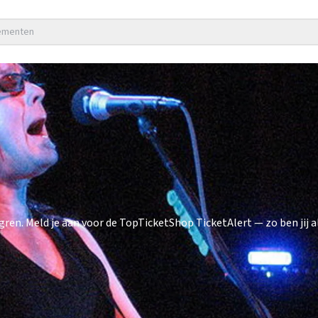
nementen
. Meld je aan voor de TopTicketShop TicketAlert — zo ben jij al