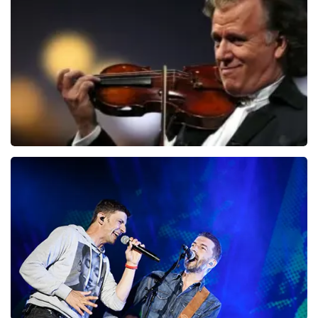
150
laatste 30 minuten
BESTEL NU
Andre Rieu
87
laatste 30 minuten
BESTEL NU