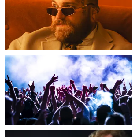
toch een fantastische avond heeft gehad. Met
vriendelijke groeten, Joost Topticketshop
Teddy Swims
425
laatste 30 minuten
BESTEL NU
Megadeth