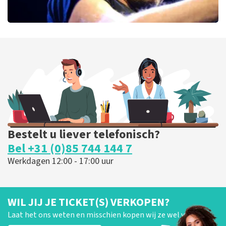
Bryan Adams
52
laatste 30 minuten
BESTEL NU
Bestelt u liever telefonisch?
Bel +31 (0)85 744 144 7
Werkdagen 12:00 - 17:00 uur
WIL JIJ JE TICKET(S) VERKOPEN?
Laat het ons weten en misschien kopen wij ze wel van je!