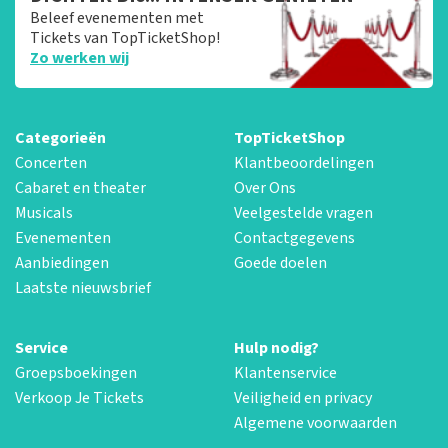
Beleef evenementen met
Tickets van TopTicketShop!
Zo werken wij
Categorieën
TopTicketShop
Concerten
Klantbeoordelingen
Cabaret en theater
Over Ons
Musicals
Veelgestelde vragen
Evenementen
Contactgegevens
Aanbiedingen
Goede doelen
Laatste nieuwsbrief
Service
Hulp nodig?
Groepsboekingen
Klantenservice
Verkoop Je Tickets
Veiligheid en privacy
Algemene voorwaarden