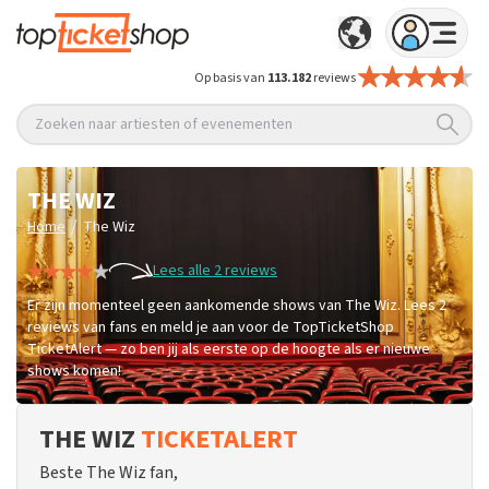
Op basis van
113.182
reviews
Zoeken naar artiesten of evenementen
THE WIZ
/
Home
The Wiz
Lees alle 2 reviews
Er zijn momenteel geen aankomende shows van The Wiz. Lees 2
reviews van fans en meld je aan voor de TopTicketShop
TicketAlert — zo ben jij als eerste op de hoogte als er nieuwe
shows komen!
THE WIZ
TICKETALERT
Beste The Wiz fan,