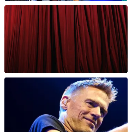
Clouseau
65
laatste 30 minuten
BESTEL NU
Cirque Du Soleil Ovo
56
laatste 30 minuten
BESTEL NU