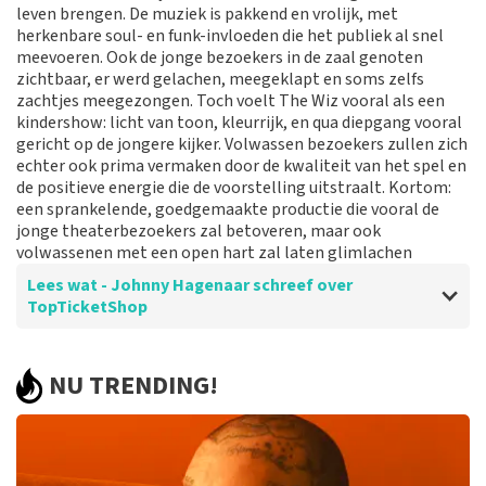
leven brengen. De muziek is pakkend en vrolijk, met
Reactie van TopTicketShop
herkenbare soul- en funk-invloeden die het publiek al snel
meevoeren. Ook de jonge bezoekers in de zaal genoten
Beste klant, Bedankt voor het schrijven van een review
zichtbaar, er werd gelachen, meegeklapt en soms zelfs
op onze website. Uw feedback vinden wij erg belangrijk.
zachtjes meegezongen. Toch voelt The Wiz vooral als een
U helpt ons zo onze dienstverlening te verbeteren en
kindershow: licht van toon, kleurrijk, en qua diepgang vooral
ook helpt u andere consumenten met het maken van
gericht op de jongere kijker. Volwassen bezoekers zullen zich
een beslissing. Wij hebben uw review gelezen en willen
echter ook prima vermaken door de kwaliteit van het spel en
er graag op reageren. Wij begrijpen dat u teleurgesteld
de positieve energie die de voorstelling uitstraalt. Kortom:
bent over de geboden plaatsen. Dit is vervelend. Maar
een sprankelende, goedgemaakte productie die vooral de
helaas gaan wij niet over de zaalindeling. Wij hebben de
jonge theaterbezoekers zal betoveren, maar ook
categorie geleverd die u besteld heeft. Mocht het een
volwassenen met een open hart zal laten glimlachen
mindere plaats zijn in deze categorie dan komt dit
doordat de betere plaatsen in deze categorie al
Lees wat - Johnny Hagenaar schreef over
verkocht waren aan de klanten voor u. Hier is helaas
TopTicketShop
niks aan te doen. Het klopt dat onze tickets soms
duurder zijn dan bij het originele punt. Wij maken
gebruik van dynamic pricing op basis van vraag en
Beoordeling van - Johnny Hagenaar over
TopTicketShop
NU TRENDING!
aanbod zoals ook normaal is in de vliegindustrie. Ook
Helder en snel
ticketmaster maakt hier gebruik van bij haar platinum
tickets. De andere naam die op het ticket staat is te
Prima jo
verklaren doordat wij een wederverkoper zijn van
doorverkochte tickets. Wij hopen dat u ondanks alles