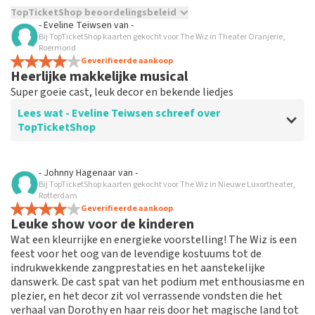
TopTicketShop beoordelingsbeleid
- Eveline Teiwsen
van
-
Bij TopTicketShop kaarten gekocht voor The Wiz in Theater Oranjerie,
TopTicketShop verzamelt reviews van echte klanten. Het is
Roermond
niet mogelijk om een review achter te laten als je geen
Geverifieerde aankoop
tickets hebt aangeschaft bij TopTicketShop. Reviews met
Heerlijke makkelijke musical
grof taalgebruik en/of onwaarheden worden niet geplaatst.
Super goeie cast, leuk decor en bekende liedjes
Het kan enkele weken duren voordat een review wordt
geplaatst.
Lees wat - Eveline Teiwsen schreef over
TopTicketShop
Beoordeling van - Eveline Teiwsen over
TopTicketShop
- Johnny Hagenaar
van
-
Bij TopTicketShop kaarten gekocht voor The Wiz in Nieuwe Luxortheater,
Te duur! Slechte plaatsen! Geen
Rotterdam
annulering mogelijk.
Geverifieerde aankoop
Leuke show voor de kinderen
Nooit meer top tickets! Slechte plaatsen! Veel te snel
Wat een kleurrijke en energieke voorstelling! The Wiz is een
gekocht waardoor ik annulering niet gelezen had
feest voor het oog van de levendige kostuums tot de
endus niet meer mogelijk was. Rechtstreeks bij theater
indrukwekkende zangprestaties en het aanstekelijke
was 45,- volwassenen en kind gratis!! Top tickets
danswerk. De cast spat van het podium met enthousiasme en
waren 80,- per volwassene!! Schandalig wat ze er aan
plezier, en het decor zit vol verrassende vondsten die het
verdienen. Nooit doen want is echt niet top!!!!
verhaal van Dorothy en haar reis door het magische land tot