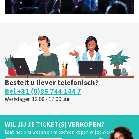
milk inc
56
laatste 30 minuten
BESTEL NU
Bestelt u liever telefonisch?
Bel +31 (0)85 744 144 7
Werkdagen 12:00 - 17:00 uur
WIL JIJ JE TICKET(S) VERKOPEN?
Laat het ons weten en misschien kopen wij ze wel van je!