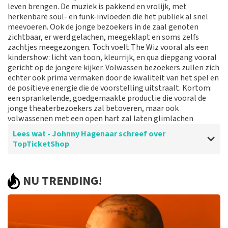
leven brengen. De muziek is pakkend en vrolijk, met
Reactie van TopTicketShop
herkenbare soul- en funk-invloeden die het publiek al snel
meevoeren. Ook de jonge bezoekers in de zaal genoten
Beste klant, Bedankt voor het schrijven van een review
zichtbaar, er werd gelachen, meegeklapt en soms zelfs
op onze website. Uw feedback vinden wij erg belangrijk.
zachtjes meegezongen. Toch voelt The Wiz vooral als een
U helpt ons zo onze dienstverlening te verbeteren en
kindershow: licht van toon, kleurrijk, en qua diepgang vooral
ook helpt u andere consumenten met het maken van
gericht op de jongere kijker. Volwassen bezoekers zullen zich
een beslissing. Wij hebben uw review gelezen en willen
echter ook prima vermaken door de kwaliteit van het spel en
er graag op reageren. Wij begrijpen dat u teleurgesteld
de positieve energie die de voorstelling uitstraalt. Kortom:
bent over de geboden plaatsen. Dit is vervelend. Maar
een sprankelende, goedgemaakte productie die vooral de
helaas gaan wij niet over de zaalindeling. Wij hebben de
jonge theaterbezoekers zal betoveren, maar ook
categorie geleverd die u besteld heeft. Mocht het een
volwassenen met een open hart zal laten glimlachen
mindere plaats zijn in deze categorie dan komt dit
doordat de betere plaatsen in deze categorie al
Lees wat - Johnny Hagenaar schreef over
verkocht waren aan de klanten voor u. Hier is helaas
TopTicketShop
niks aan te doen. Het klopt dat onze tickets soms
duurder zijn dan bij het originele punt. Wij maken
gebruik van dynamic pricing op basis van vraag en
Beoordeling van - Johnny Hagenaar over
TopTicketShop
NU TRENDING!
aanbod zoals ook normaal is in de vliegindustrie. Ook
Helder en snel
ticketmaster maakt hier gebruik van bij haar platinum
tickets. De andere naam die op het ticket staat is te
Prima jo
verklaren doordat wij een wederverkoper zijn van
doorverkochte tickets. Wij hopen dat u ondanks alles