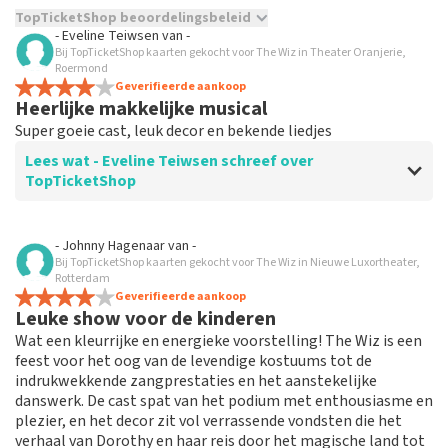
TopTicketShop beoordelingsbeleid
- Eveline Teiwsen
van
-
Bij TopTicketShop kaarten gekocht voor The Wiz in Theater Oranjerie,
TopTicketShop verzamelt reviews van echte klanten. Het is
Roermond
niet mogelijk om een review achter te laten als je geen
Geverifieerde aankoop
tickets hebt aangeschaft bij TopTicketShop. Reviews met
Heerlijke makkelijke musical
grof taalgebruik en/of onwaarheden worden niet geplaatst.
Super goeie cast, leuk decor en bekende liedjes
Het kan enkele weken duren voordat een review wordt
geplaatst.
Lees wat - Eveline Teiwsen schreef over
TopTicketShop
Beoordeling van - Eveline Teiwsen over
TopTicketShop
- Johnny Hagenaar
van
-
Bij TopTicketShop kaarten gekocht voor The Wiz in Nieuwe Luxortheater,
Te duur! Slechte plaatsen! Geen
Rotterdam
annulering mogelijk.
Geverifieerde aankoop
Leuke show voor de kinderen
Nooit meer top tickets! Slechte plaatsen! Veel te snel
Wat een kleurrijke en energieke voorstelling! The Wiz is een
gekocht waardoor ik annulering niet gelezen had
feest voor het oog van de levendige kostuums tot de
endus niet meer mogelijk was. Rechtstreeks bij theater
indrukwekkende zangprestaties en het aanstekelijke
was 45,- volwassenen en kind gratis!! Top tickets
danswerk. De cast spat van het podium met enthousiasme en
waren 80,- per volwassene!! Schandalig wat ze er aan
plezier, en het decor zit vol verrassende vondsten die het
verdienen. Nooit doen want is echt niet top!!!!
verhaal van Dorothy en haar reis door het magische land tot