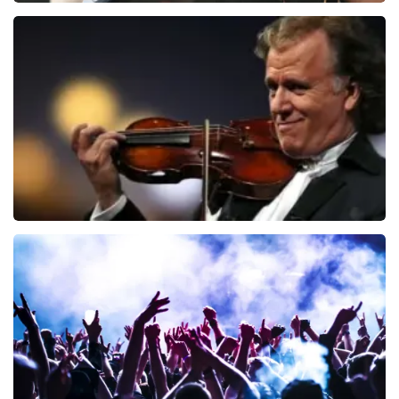
Editors
70
laatste 30 minuten
BESTEL NU
Andre Rieu
64
laatste 30 minuten
BESTEL NU