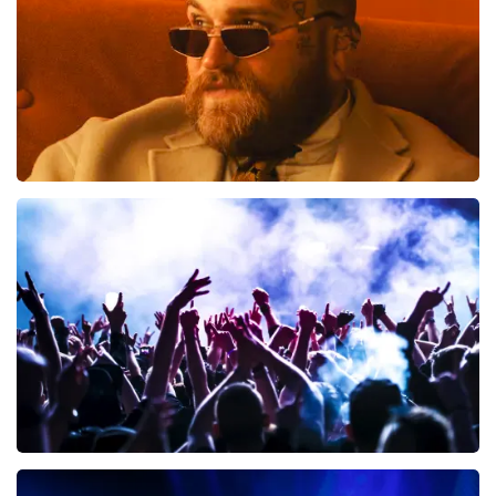
toch een fantastische avond heeft gehad. Met
vriendelijke groeten, Joost Topticketshop
Teddy Swims
300
laatste 30 minuten
BESTEL NU
Megadeth