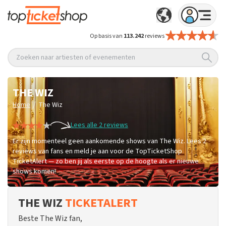
Op basis van
113.242
reviews
Zoeken naar artiesten of evenementen
THE WIZ
/
Home
The Wiz
Lees alle 2 reviews
Er zijn momenteel geen aankomende shows van The Wiz. Lees 2
reviews van fans en meld je aan voor de TopTicketShop
TicketAlert — zo ben jij als eerste op de hoogte als er nieuwe
shows komen!
THE WIZ
TICKETALERT
Beste The Wiz fan,