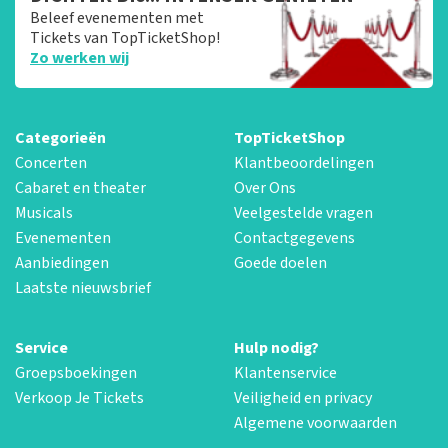
Beleef evenementen met
Tickets van TopTicketShop!
Zo werken wij
Categorieën
TopTicketShop
Concerten
Klantbeoordelingen
Cabaret en theater
Over Ons
Musicals
Veelgestelde vragen
Evenementen
Contactgegevens
Aanbiedingen
Goede doelen
Laatste nieuwsbrief
Service
Hulp nodig?
Groepsboekingen
Klantenservice
Verkoop Je Tickets
Veiligheid en privacy
Algemene voorwaarden