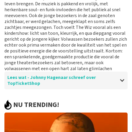
leven brengen. De muziek is pakkend en vrolijk, met
Reactie van TopTicketShop
herkenbare soul- en funk-invloeden die het publiek al snel
meevoeren. Ook de jonge bezoekers in de zaal genoten
Beste klant, Bedankt voor het schrijven van een review
zichtbaar, er werd gelachen, meegeklapt en soms zelfs
op onze website. Uw feedback vinden wij erg belangrijk.
zachtjes meegezongen. Toch voelt The Wiz vooral als een
U helpt ons zo onze dienstverlening te verbeteren en
kindershow: licht van toon, kleurrijk, en qua diepgang vooral
ook helpt u andere consumenten met het maken van
gericht op de jongere kijker. Volwassen bezoekers zullen zich
een beslissing. Wij hebben uw review gelezen en willen
echter ook prima vermaken door de kwaliteit van het spel en
er graag op reageren. Wij begrijpen dat u teleurgesteld
de positieve energie die de voorstelling uitstraalt. Kortom:
bent over de geboden plaatsen. Dit is vervelend. Maar
een sprankelende, goedgemaakte productie die vooral de
helaas gaan wij niet over de zaalindeling. Wij hebben de
jonge theaterbezoekers zal betoveren, maar ook
categorie geleverd die u besteld heeft. Mocht het een
volwassenen met een open hart zal laten glimlachen
mindere plaats zijn in deze categorie dan komt dit
doordat de betere plaatsen in deze categorie al
Lees wat - Johnny Hagenaar schreef over
verkocht waren aan de klanten voor u. Hier is helaas
TopTicketShop
niks aan te doen. Het klopt dat onze tickets soms
duurder zijn dan bij het originele punt. Wij maken
gebruik van dynamic pricing op basis van vraag en
Beoordeling van - Johnny Hagenaar over
TopTicketShop
NU TRENDING!
aanbod zoals ook normaal is in de vliegindustrie. Ook
Helder en snel
ticketmaster maakt hier gebruik van bij haar platinum
tickets. De andere naam die op het ticket staat is te
Prima jo
verklaren doordat wij een wederverkoper zijn van
doorverkochte tickets. Wij hopen dat u ondanks alles