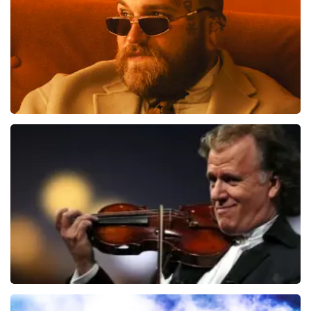
toch een fantastische avond heeft gehad. Met
vriendelijke groeten, Joost Topticketshop
Teddy Swims
535
laatste 30 minuten
BESTEL NU
Andre Rieu