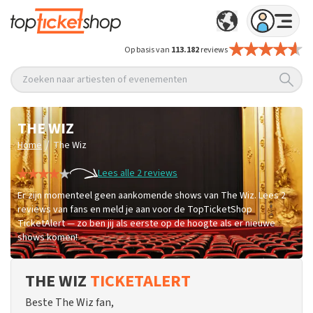
Op basis van
113.182
reviews
Zoeken naar artiesten of evenementen
THE WIZ
/
Home
The Wiz
Lees alle 2 reviews
Er zijn momenteel geen aankomende shows van The Wiz. Lees 2
reviews van fans en meld je aan voor de TopTicketShop
TicketAlert — zo ben jij als eerste op de hoogte als er nieuwe
shows komen!
THE WIZ
TICKETALERT
Beste The Wiz fan,