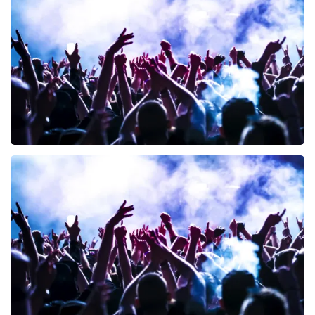
191
laatste 30 minuten
BESTEL NU
Megadeth
148
laatste 30 minuten
BESTEL NU