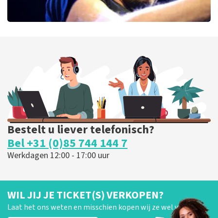
Bryan Adams
46
laatste 30 minuten
BESTEL NU
Bestelt u liever telefonisch?
Bel +31 (0)85 744 144 7
Werkdagen 12:00 - 17:00 uur
WIL JIJ JE TICKET(S) VERKOPEN?
Laat het ons weten en misschien kopen wij ze wel van je!