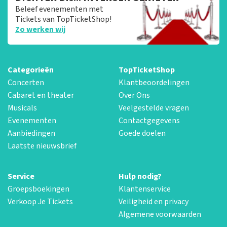
Beleef evenementen met
Tickets van TopTicketShop!
Zo werken wij
Categorieën
TopTicketShop
Concerten
Klantbeoordelingen
Cabaret en theater
Over Ons
Musicals
Veelgestelde vragen
Evenementen
Contactgegevens
Aanbiedingen
Goede doelen
Laatste nieuwsbrief
Service
Hulp nodig?
Groepsboekingen
Klantenservice
Verkoop Je Tickets
Veiligheid en privacy
Algemene voorwaarden