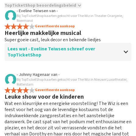
TopTicketShop beoordelingsbeleid
- Eveline Teiwsen
van
-
Bij TopTicketShop kaarten gekocht voor The Wiz in Theater Oranjerie,
TopTicketShop verzamelt reviews van echte klanten. Het is
Roermond
niet mogelijk om een review achter te laten als je geen
Geverifieerde aankoop
tickets hebt aangeschaft bij TopTicketShop. Reviews met
Heerlijke makkelijke musical
grof taalgebruik en/of onwaarheden worden niet geplaatst.
Super goeie cast, leuk decor en bekende liedjes
Het kan enkele weken duren voordat een review wordt
geplaatst.
Lees wat - Eveline Teiwsen schreef over
TopTicketShop
Beoordeling van - Eveline Teiwsen over
TopTicketShop
- Johnny Hagenaar
van
-
Bij TopTicketShop kaarten gekocht voor The Wiz in Nieuwe Luxortheater,
Te duur! Slechte plaatsen! Geen
Rotterdam
annulering mogelijk.
Geverifieerde aankoop
Leuke show voor de kinderen
Nooit meer top tickets! Slechte plaatsen! Veel te snel
Wat een kleurrijke en energieke voorstelling! The Wiz is een
gekocht waardoor ik annulering niet gelezen had
feest voor het oog van de levendige kostuums tot de
endus niet meer mogelijk was. Rechtstreeks bij theater
indrukwekkende zangprestaties en het aanstekelijke
was 45,- volwassenen en kind gratis!! Top tickets
danswerk. De cast spat van het podium met enthousiasme en
waren 80,- per volwassene!! Schandalig wat ze er aan
plezier, en het decor zit vol verrassende vondsten die het
verdienen. Nooit doen want is echt niet top!!!!
verhaal van Dorothy en haar reis door het magische land tot