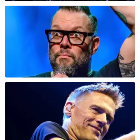
milk inc
61
laatste 30 minuten
BESTEL NU
Alex Agnew
54
laatste 30 minuten
BESTEL NU