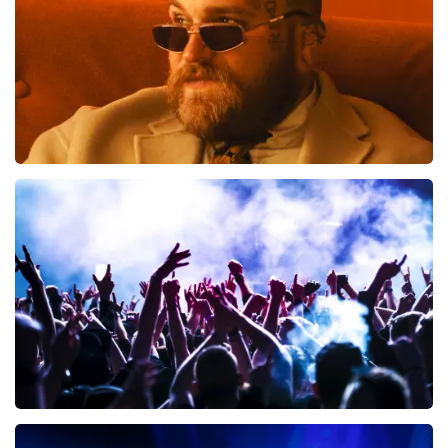
toch een fantastische avond heeft gehad. Met
vriendelijke groeten, Joost Topticketshop
Teddy Swims
367
laatste 30 minuten
BESTEL NU
Megadeth