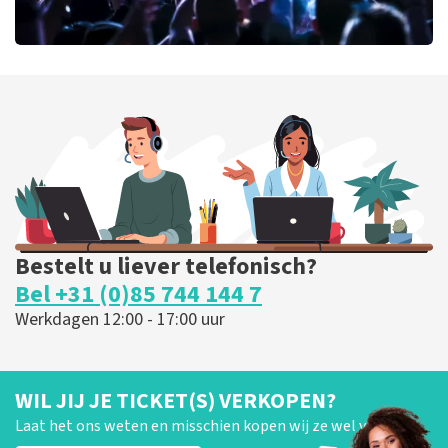
milk inc
51
laatste 30 minuten
BESTEL NU
Bestelt u liever telefonisch?
Bel +31 (0)85 744 144 7
Werkdagen 12:00 - 17:00 uur
WIL JIJ JE TICKET(S) VERKOPEN?
Laat het ons weten en misschien kopen wij ze wel van je!