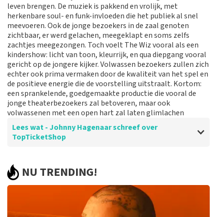
leven brengen. De muziek is pakkend en vrolijk, met
Reactie van TopTicketShop
herkenbare soul- en funk-invloeden die het publiek al snel
meevoeren. Ook de jonge bezoekers in de zaal genoten
Beste klant, Bedankt voor het schrijven van een review
zichtbaar, er werd gelachen, meegeklapt en soms zelfs
op onze website. Uw feedback vinden wij erg belangrijk.
zachtjes meegezongen. Toch voelt The Wiz vooral als een
U helpt ons zo onze dienstverlening te verbeteren en
kindershow: licht van toon, kleurrijk, en qua diepgang vooral
ook helpt u andere consumenten met het maken van
gericht op de jongere kijker. Volwassen bezoekers zullen zich
een beslissing. Wij hebben uw review gelezen en willen
echter ook prima vermaken door de kwaliteit van het spel en
er graag op reageren. Wij begrijpen dat u teleurgesteld
de positieve energie die de voorstelling uitstraalt. Kortom:
bent over de geboden plaatsen. Dit is vervelend. Maar
een sprankelende, goedgemaakte productie die vooral de
helaas gaan wij niet over de zaalindeling. Wij hebben de
jonge theaterbezoekers zal betoveren, maar ook
categorie geleverd die u besteld heeft. Mocht het een
volwassenen met een open hart zal laten glimlachen
mindere plaats zijn in deze categorie dan komt dit
doordat de betere plaatsen in deze categorie al
Lees wat - Johnny Hagenaar schreef over
verkocht waren aan de klanten voor u. Hier is helaas
TopTicketShop
niks aan te doen. Het klopt dat onze tickets soms
duurder zijn dan bij het originele punt. Wij maken
gebruik van dynamic pricing op basis van vraag en
Beoordeling van - Johnny Hagenaar over
TopTicketShop
NU TRENDING!
aanbod zoals ook normaal is in de vliegindustrie. Ook
Helder en snel
ticketmaster maakt hier gebruik van bij haar platinum
tickets. De andere naam die op het ticket staat is te
Prima jo
verklaren doordat wij een wederverkoper zijn van
doorverkochte tickets. Wij hopen dat u ondanks alles