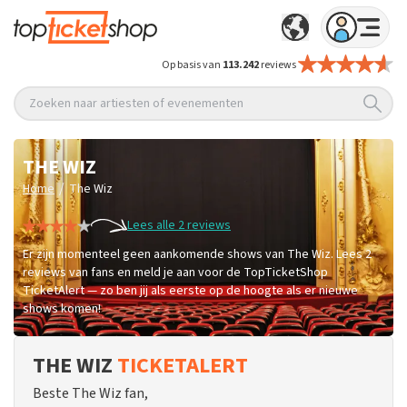
Op basis van
113.242
reviews
Zoeken naar artiesten of evenementen
THE WIZ
/
Home
The Wiz
Lees alle 2 reviews
Er zijn momenteel geen aankomende shows van The Wiz. Lees 2
reviews van fans en meld je aan voor de TopTicketShop
TicketAlert — zo ben jij als eerste op de hoogte als er nieuwe
shows komen!
THE WIZ
TICKETALERT
Beste The Wiz fan,