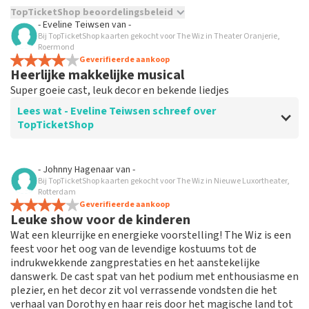
TopTicketShop beoordelingsbeleid
- Eveline Teiwsen
van
-
Bij TopTicketShop kaarten gekocht voor The Wiz in Theater Oranjerie,
TopTicketShop verzamelt reviews van echte klanten. Het is
Roermond
niet mogelijk om een review achter te laten als je geen
Geverifieerde aankoop
tickets hebt aangeschaft bij TopTicketShop. Reviews met
Heerlijke makkelijke musical
grof taalgebruik en/of onwaarheden worden niet geplaatst.
Super goeie cast, leuk decor en bekende liedjes
Het kan enkele weken duren voordat een review wordt
geplaatst.
Lees wat - Eveline Teiwsen schreef over
TopTicketShop
Beoordeling van - Eveline Teiwsen over
TopTicketShop
- Johnny Hagenaar
van
-
Bij TopTicketShop kaarten gekocht voor The Wiz in Nieuwe Luxortheater,
Te duur! Slechte plaatsen! Geen
Rotterdam
annulering mogelijk.
Geverifieerde aankoop
Leuke show voor de kinderen
Nooit meer top tickets! Slechte plaatsen! Veel te snel
Wat een kleurrijke en energieke voorstelling! The Wiz is een
gekocht waardoor ik annulering niet gelezen had
feest voor het oog van de levendige kostuums tot de
endus niet meer mogelijk was. Rechtstreeks bij theater
indrukwekkende zangprestaties en het aanstekelijke
was 45,- volwassenen en kind gratis!! Top tickets
danswerk. De cast spat van het podium met enthousiasme en
waren 80,- per volwassene!! Schandalig wat ze er aan
plezier, en het decor zit vol verrassende vondsten die het
verdienen. Nooit doen want is echt niet top!!!!
verhaal van Dorothy en haar reis door het magische land tot