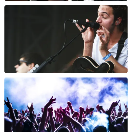
Andre Rieu
94
laatste 30 minuten
BESTEL NU
Editors
53
laatste 30 minuten
BESTEL NU