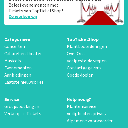
Beleef evenementen met
Tickets van TopTicketShop!
Zo werken wij
Categorieën
TopTicketShop
Concerten
Klantbeoordelingen
Cabaret en theater
Over Ons
Musicals
Veelgestelde vragen
Evenementen
Contactgegevens
Aanbiedingen
Goede doelen
Laatste nieuwsbrief
Service
Hulp nodig?
Groepsboekingen
Klantenservice
Verkoop Je Tickets
Veiligheid en privacy
Algemene voorwaarden