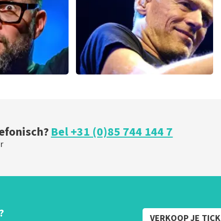
U
BESTEL NU
w
Bryan Adams
minuten
46
laatste 30 minuten
BESTEL NU
lefonisch?
Bel +31 (0)85 744 144 7
r
?
VERKOOP JE TIC