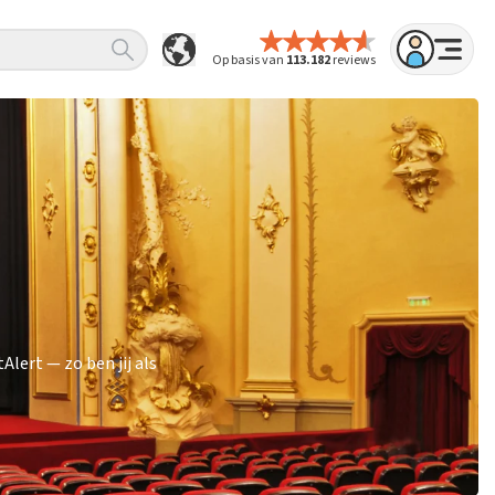
Op basis van
113.182
reviews
lert — zo ben jij als