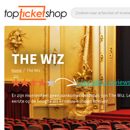
Zoeken naar artiesten of eve
THE WIZ
/
Home
The Wiz
Lees alle 2 review
Er zijn momenteel geen aankomende shows van The Wiz. Lees 
eerste op de hoogte als er nieuwe shows komen!