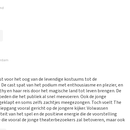
 mogelijk om een review achter te laten als je geen tickets
ond
ruik en/of onwaarheden worden niet geplaatst. Het kan enkele
terdam
gelijk.
cht waardoor ik annulering niet gelezen had endus niet meer
en kind gratis!! Top tickets waren 80,- per volwassene!!
est voor het oog van de levendige kostuums tot de
iet top!!!!
 De cast spat van het podium met enthousiasme en plezier, en
thy en haar reis door het magische land tot leven brengen. De
loeden die het publiek al snel meevoeren. Ook de jonge
egeklapt en soms zelfs zachtjes meegezongen. Toch voelt The
ze website. Uw feedback vinden wij erg belangrijk. U helpt
 diepgang vooral gericht op de jongere kijker. Volwassen
ndere consumenten met het maken van een beslissing. Wij
it van het spel en de positieve energie die de voorstelling
j begrijpen dat u teleurgesteld bent over de geboden
 die vooral de jonge theaterbezoekers zal betoveren, maar ook
zaalindeling. Wij hebben de categorie geleverd die u besteld
an komt dit doordat de betere plaatsen in deze categorie al