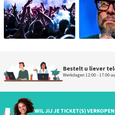
BESTEL NU
BESTEL N
milk inc
Alex Agne
61
laatste 30 minuten
54
laatste 30 
BESTEL NU
BESTEL NU
Bestelt u liever te
Werkdagen 12:00 - 17:00 uu
WIL JIJ JE TICKET(S) VERKOPEN