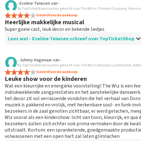
- Eveline Teiwsen
van
-
TopTicketShop verzamelt reviews van echte klanten. Het is niet
Bij TopTicketShop kaarten gekocht voor The Wiz in Theater Oranjerie, Roerm
hebt aangeschaft bij TopTicketShop. Reviews met grof taalgeb
Geverifieerde aankoop
Heerlijke makkelijke musical
weken duren voordat een review wordt geplaatst.
Super goeie cast, leuk decor en bekende liedjes
Lees wat - Eveline Teiwsen schreef over TopTicketShop
Beoordeling van - Eveline Teiwsen over
TopTicketShop
- Johnny Hagenaar
van
-
Bij TopTicketShop kaarten gekocht voor The Wiz in Nieuwe Luxortheater, Rot
Te duur! Slechte plaatsen! Geen annulering mo
Geverifieerde aankoop
Nooit meer top tickets! Slechte plaatsen! Veel te snel geko
Leuke show voor de kinderen
mogelijk was. Rechtstreeks bij theater was 45,- volwassenen 
Wat een kleurrijke en energieke voorstelling! The Wiz is een fe
Schandalig wat ze er aan verdienen. Nooit doen want is echt n
indrukwekkende zangprestaties en het aanstekelijke danswerk.
het decor zit vol verrassende vondsten die het verhaal van Doro
Reactie van TopTicketShop
muziek is pakkend en vrolijk, met herkenbare soul- en funk-inv
bezoekers in de zaal genoten zichtbaar, er werd gelachen, me
Beste klant, Bedankt voor het schrijven van een review op on
Wiz vooral als een kindershow: licht van toon, kleurrijk, en qua
ons zo onze dienstverlening te verbeteren en ook helpt u a
bezoekers zullen zich echter ook prima vermaken door de kwalite
hebben uw review gelezen en willen er graag op reageren. Wi
uitstraalt. Kortom: een sprankelende, goedgemaakte productie
plaatsen. Dit is vervelend. Maar helaas gaan wij niet over de 
volwassenen met een open hart zal laten glimlachen
heeft. Mocht het een mindere plaats zijn in deze categorie d