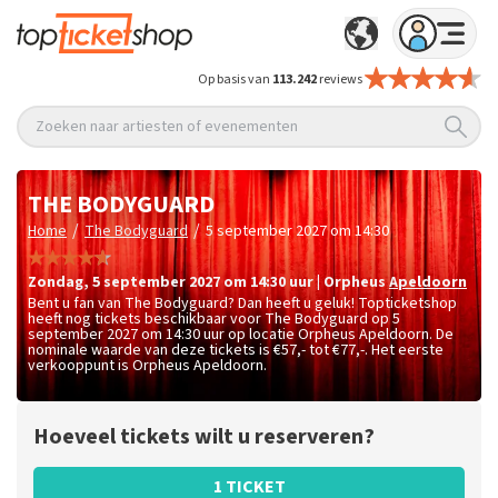
Op basis van
113.242
reviews
Zoeken naar artiesten of evenementen
THE BODYGUARD
/
/
Home
The Bodyguard
5 september 2027 om 14:30
zondag
,
5 september 2027 om 14:30
uur
|
Orpheus
Apeldoorn
Bent u fan van The Bodyguard? Dan heeft u geluk! Topticketshop
heeft nog tickets beschikbaar voor The Bodyguard op 5
september 2027 om 14:30 uur op locatie Orpheus Apeldoorn. De
nominale waarde van deze tickets is
€57,- tot €77,-
. Het eerste
verkooppunt is Orpheus Apeldoorn.
Hoeveel tickets wilt u reserveren?
1 TICKET