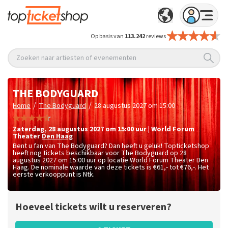
Op basis van
113.242
reviews
Zoeken naar artiesten of evenementen
THE BODYGUARD
/
/
Home
The Bodyguard
28 augustus 2027 om 15:00
zaterdag
,
28 augustus 2027 om 15:00
uur
|
World Forum
Theater
Den Haag
Bent u fan van The Bodyguard? Dan heeft u geluk! Topticketshop
heeft nog tickets beschikbaar voor The Bodyguard op 28
augustus 2027 om 15:00 uur op locatie World Forum Theater Den
Haag. De nominale waarde van deze tickets is
€61,- tot €76,-
. Het
eerste verkooppunt is Ntk.
Hoeveel tickets wilt u reserveren?