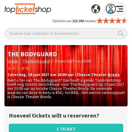
Op basis van
113.242
reviews
Zoeken naar artiesten of evenementen
THE BODYGUARD
/
/
Home
The Bodyguard
19 juni 2027 om 20:00
zaterdag
,
19 juni 2027 om 20:00
uur
|
Chasse Theater
Breda
Bent u fan van The Bodyguard? Dan heeft u geluk! Topticketshop
heeft nog tickets beschikbaar voor The Bodyguard op 19 juni 2027
om 20:00 uur op locatie Chasse Theater Breda. De nominale
waarde van deze tickets is
€58,- tot €80,-
. Het eerste verkooppunt
is Chasse Theater Breda.
Hoeveel tickets wilt u reserveren?
1 TICKET