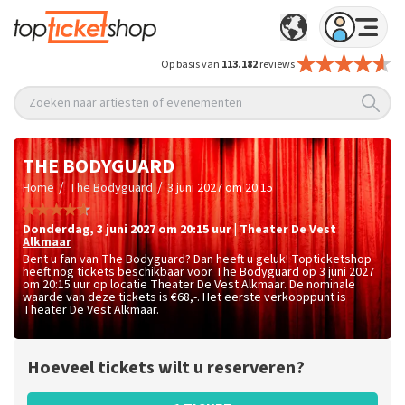
Op basis van
113.182
reviews
Zoeken naar artiesten of evenementen
THE BODYGUARD
/
/
Home
The Bodyguard
3 juni 2027 om 20:15
donderdag
,
3 juni 2027 om 20:15
uur
|
Theater De Vest
Alkmaar
Bent u fan van The Bodyguard? Dan heeft u geluk! Topticketshop
heeft nog tickets beschikbaar voor The Bodyguard op 3 juni 2027
om 20:15 uur op locatie Theater De Vest Alkmaar. De nominale
waarde van deze tickets is
€68,-
. Het eerste verkooppunt is
Theater De Vest Alkmaar.
Hoeveel tickets wilt u reserveren?