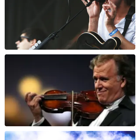
BESTEL NU
Editors
70
laatste 30 minuten
BESTEL NU
Andre Rieu