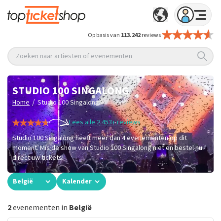
Op basis van
113.242
reviews
Zoeken naar artiesten of evenementen
STUDIO 100 SINGALONG
/
Home
Studio 100 Singalong
Lees alle 2.453+ reviews
Studio 100 Singalong heeft meer dan 4 evenementen op dit
moment. Mis de show van Studio 100 Singalong niet en bestel nu
direct uw tickets!
België
Kalender
2
evenementen in
België