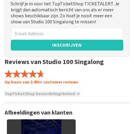
Schrijf je in voor het TopTicketShop TICKETALERT. Je
krijgt dan automatisch bericht van ons als er meer
shows beschikbaar zijn. Zo hoef je nooit meer een
show van Studio 100 Singalong te missen!
INSCHRIJVEN
Reviews van Studio 100 Singalong
Op basis van 2.453+ customer reviews
TopTicketShop beoordelingsbeleid
TopTicketShop verzamelt reviews van echte klanten. Het is
niet mogelijk om een review achter te laten als je geen
Afbeeldingen van klanten
tickets hebt aangeschaft bij TopTicketShop. Reviews met
grof taalgebruik en/of onwaarheden worden niet geplaatst.
Het kan enkele weken duren voordat een review wordt