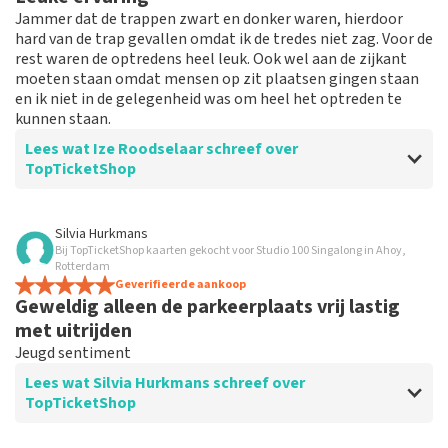
Jammer dat de trappen zwart en donker waren, hierdoor
hard van de trap gevallen omdat ik de tredes niet zag. Voor de
rest waren de optredens heel leuk. Ook wel aan de zijkant
moeten staan omdat mensen op zit plaatsen gingen staan
en ik niet in de gelegenheid was om heel het optreden te
kunnen staan.
Lees wat Ize Roodselaar schreef over
TopTicketShop
Beoordeling van Ize Roodselaar over
TopTicketShop
Silvia Hurkmans
Bij TopTicketShop kaarten gekocht voor Studio 100 Singalong in Ahoy,
Prima
Rotterdam
Geverifieerde aankoop
Geweldig alleen de parkeerplaats vrij lastig
met uitrijden
Jeugd sentiment
Lees wat Silvia Hurkmans schreef over
TopTicketShop