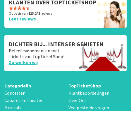
KLANTEN OVER TOPTICKETSHOP
Op basis van
113.242
reviews
Lees reviews
DICHTER BIJ... INTENSER GENIETEN
Beleef evenementen met
Tickets van TopTicketShop!
Zo werken wij
Categorieën
TopTicketShop
Concerten
Klantbeoordelingen
Cabaret en theater
Over Ons
Musicals
Veelgestelde vragen
Evenementen
Contactgegevens
Aanbiedingen
Goede doelen
Laatste nieuwsbrief