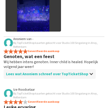
geplaatst.
Alle afbeeldingen van klanten
Anoniem
van
-
bekijken
Bij TopTicketShop kaarten gekocht voor Studio 100 Singalong in Ahoy,
Rotterdam
Geverifieerde aankoop
Genoten, wat een feest
Wij hebben intens genoten. Inner child is healed. Hopelijk
volgend jaar weer!
Lees wat Anoniem schreef over TopTicketShop
Beoordeling van Anoniem over
TopTicketShop
Ize Roodselaar
Bij TopTicketShop kaarten gekocht voor Studio 100 Singalong in Ahoy,
Goed geregeld
Rotterdam
Goede plekken, betrouwbare site.
Geverifieerde aankoop
Leuke ervaring