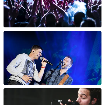
Megadeth
98
laatste 30 minuten
BESTEL NU
Clouseau
72
laatste 30 minuten