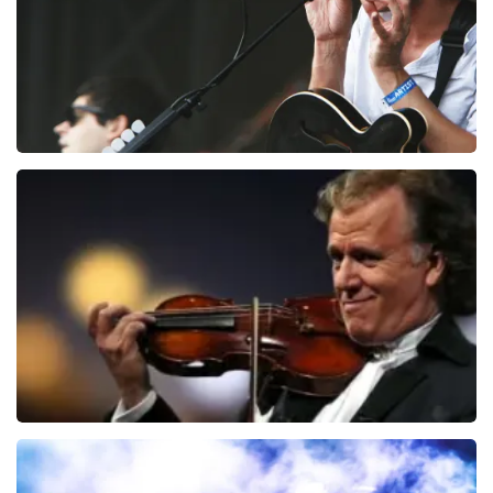
Editors
70
laatste 30 minuten
BESTEL NU
Andre Rieu
64
laatste 30 minuten