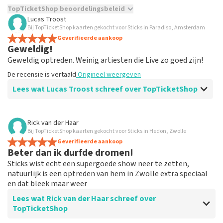
TopTicketShop beoordelingsbeleid
Lucas Troost
TopTicketShop verzamelt reviews van echte klanten. Het is
Bij TopTicketShop kaarten gekocht voor Sticks in Paradiso, Amsterdam
niet mogelijk om een review achter te laten als je geen
Geverifieerde aankoop
Geweldig!
tickets hebt aangeschaft bij TopTicketShop. Reviews met
grof taalgebruik en/of onwaarheden worden niet geplaatst.
Geweldig optreden. Weinig artiesten die Live zo goed zijn!
Het kan enkele weken duren voordat een review wordt
De recensie is vertaald
Origineel weergeven
geplaatst.
Lees wat Lucas Troost schreef over TopTicketShop
Beoordeling van Lucas Troost over
TopTicketShop
Rick van der Haar
Bij TopTicketShop kaarten gekocht voor Sticks in Hedon, Zwolle
Prima!
Geverifieerde aankoop
Wel wat duurder dan normaal, maar dit staat duidelijk
Beter dan ik durfde dromen!
overal aangegeven. Goede klantenservice ook!
Sticks wist echt een supergoede show neer te zetten,
De recensie is vertaald
Origineel weergeven
natuurlijk is een optreden van hem in Zwolle extra speciaal
en dat bleek maar weer
Reactie van TopTicketShop
Lees wat Rick van der Haar schreef over
Beste Lucas, Bedankt voor het schrijven van een review
TopTicketShop
op onze website. Uw feedback vinden wij erg belangrijk.