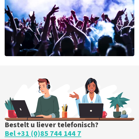
BESTEL NU
milk inc
56
laatste 30 minuten
BESTEL NU
Bestelt u liever telefonisch?
Bel +31 (0)85 744 144 7