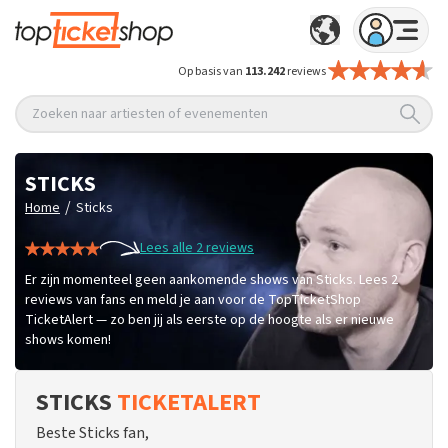
Op basis van
113.242
reviews
Zoeken naar artiesten of evenementen
STICKS
/
Home
Sticks
Lees alle 2 reviews
Er zijn momenteel geen aankomende shows van Sticks. Lees 2
reviews van fans en meld je aan voor de TopTicketShop
TicketAlert — zo ben jij als eerste op de hoogte als er nieuwe
shows komen!
STICKS
TICKETALERT
Beste Sticks fan,