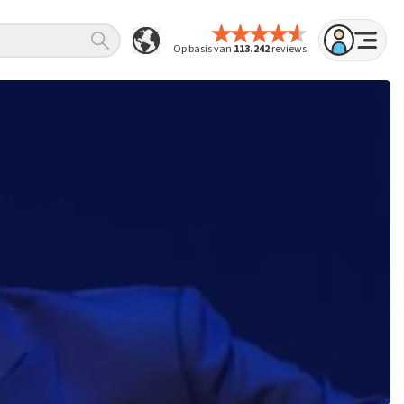
Op basis van
113.242
reviews