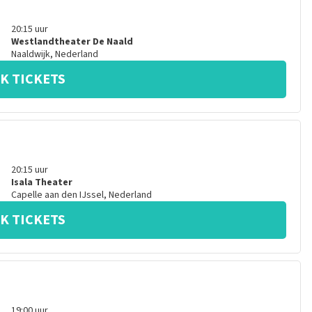
20:15
uur
Westlandtheater De Naald
Naaldwijk
,
Nederland
K TICKETS
20:15
uur
Isala Theater
Capelle aan den IJssel
,
Nederland
K TICKETS
19:00
uur