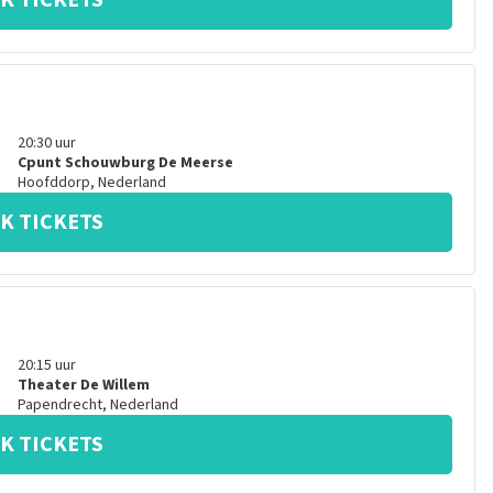
K TICKETS
20:30
uur
Cpunt Schouwburg De Meerse
Hoofddorp
,
Nederland
K TICKETS
20:15
uur
Theater De Willem
Papendrecht
,
Nederland
K TICKETS