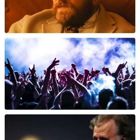
Teddy Swims
425
laatste 30 minuten
BESTEL NU
Megadeth
150
laatste 30 minuten