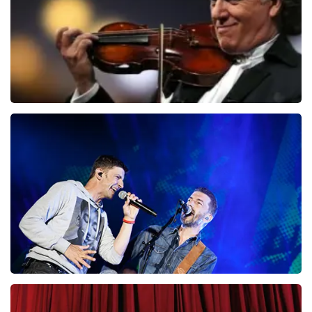
BESTEL NU
Andre Rieu
87
laatste 30 minuten
BESTEL NU
Clouseau