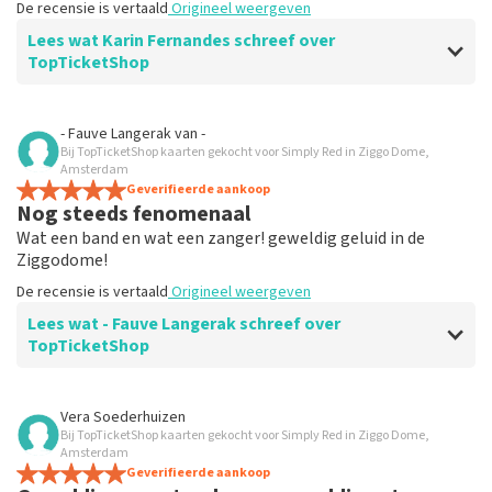
De recensie is vertaald
Origineel weergeven
Lees wat Karin Fernandes schreef over
TopTicketShop
Beoordeling van Karin Fernandes over
TopTicketShop
- Fauve Langerak
van
-
Bij TopTicketShop kaarten gekocht voor Simply Red in Ziggo Dome,
Helemaal top
Amsterdam
De recensie is vertaald
Geverifieerde aankoop
Origineel weergeven
Nog steeds fenomenaal
Wat een band en wat een zanger! geweldig geluid in de
Ziggodome!
De recensie is vertaald
Origineel weergeven
Lees wat - Fauve Langerak schreef over
TopTicketShop
Beoordeling van - Fauve Langerak over
TopTicketShop
Vera Soederhuizen
Bij TopTicketShop kaarten gekocht voor Simply Red in Ziggo Dome,
Fijn
Amsterdam
Bestellen en betalen ging prima, maar je krijgt de
Geverifieerde aankoop