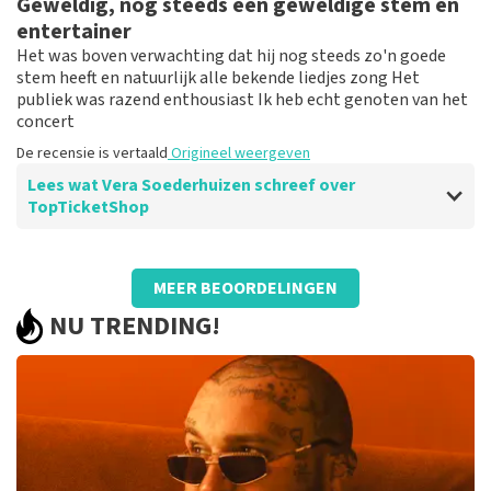
Geweldig, nog steeds een geweldige stem en
officiële tickets pas vrij laat.
De recensie is vertaald
Origineel weergeven
entertainer
Het was boven verwachting dat hij nog steeds zo'n goede
stem heeft en natuurlijk alle bekende liedjes zong Het
publiek was razend enthousiast Ik heb echt genoten van het
concert
De recensie is vertaald
Origineel weergeven
Lees wat Vera Soederhuizen schreef over
TopTicketShop
Beoordeling van Vera Soederhuizen over
TopTicketShop
MEER BEOORDELINGEN
goed
NU TRENDING!
De recensie is vertaald
Origineel weergeven