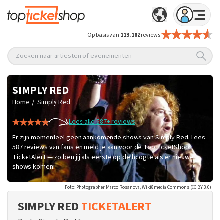
Op basis van
113.182
reviews
Zoeken naar artiesten of evenementen
SIMPLY RED
/
Home
Simply Red
Lees alle 587+ reviews
Er zijn momenteel geen aankomende shows van Simply Red. Lees
587 reviews van fans en meld je aan voor de TopTicketShop
TicketAlert — zo ben jij als eerste op de hoogte als er nieuwe
shows komen!
Foto: Photographer Marco Rosanova, Wiki8media Commons (CC BY 3.0)
SIMPLY RED
TICKETALERT