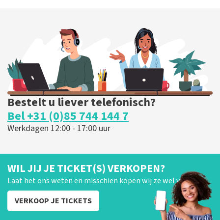
Bryan Adams
52
laatste 30 minuten
BESTEL NU
Bestelt u liever telefonisch?
Bel +31 (0)85 744 144 7
Werkdagen 12:00 - 17:00 uur
WIL JIJ JE TICKET(S) VERKOPEN?
Laat het ons weten en misschien kopen wij ze wel van je!
VERKOOP JE TICKETS