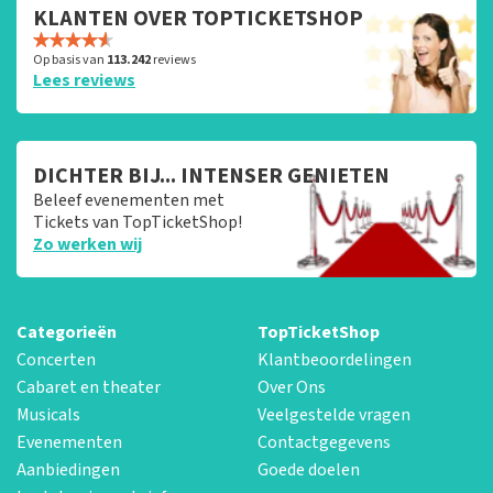
KLANTEN OVER TOPTICKETSHOP
Op basis van
113.242
reviews
Lees reviews
DICHTER BIJ... INTENSER GENIETEN
Beleef evenementen met
Tickets van TopTicketShop!
Zo werken wij
Categorieën
TopTicketShop
Concerten
Klantbeoordelingen
Cabaret en theater
Over Ons
Musicals
Veelgestelde vragen
Evenementen
Contactgegevens
Aanbiedingen
Goede doelen