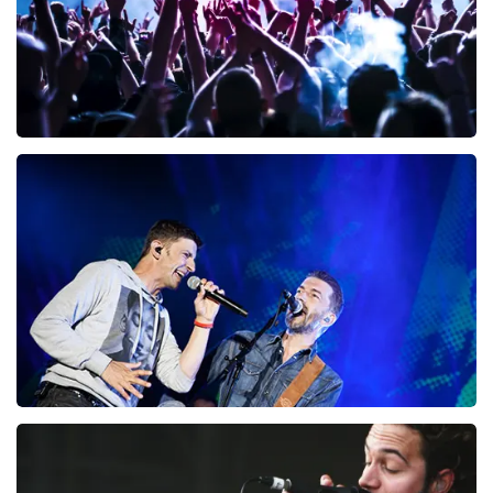
Megadeth
98
laatste 30 minuten
BESTEL NU
Clouseau
72
laatste 30 minuten