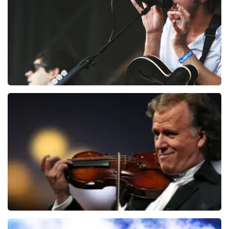
BESTEL NU
Editors
70
laatste 30 minuten
BESTEL NU
Andre Rieu