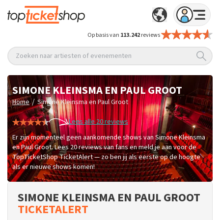
Op basis van
113.242
reviews
Zoeken naar artiesten of evenementen
SIMONE KLEINSMA EN PAUL GROOT
/
Home
Simone Kleinsma en Paul Groot
Lees alle 20 reviews
Er zijn momenteel geen aankomende shows van Simone Kleinsma
en Paul Groot. Lees 20 reviews van fans en meld je aan voor de
TopTicketShop TicketAlert — zo ben jij als eerste op de hoogte
als er nieuwe shows komen!
SIMONE KLEINSMA EN PAUL GROOT
TICKETALERT