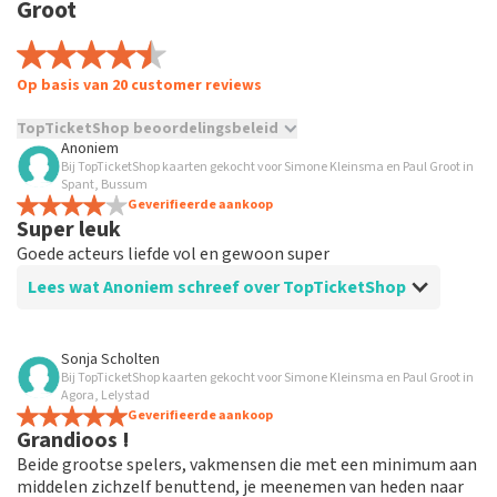
Groot
Op basis van 20 customer reviews
TopTicketShop beoordelingsbeleid
Anoniem
Bij TopTicketShop kaarten gekocht voor Simone Kleinsma en Paul Groot in
TopTicketShop verzamelt reviews van echte klanten. Het is
Spant, Bussum
niet mogelijk om een review achter te laten als je geen
Geverifieerde aankoop
tickets hebt aangeschaft bij TopTicketShop. Reviews met
Super leuk
grof taalgebruik en/of onwaarheden worden niet geplaatst.
Goede acteurs liefde vol en gewoon super
Het kan enkele weken duren voordat een review wordt
geplaatst.
Lees wat Anoniem schreef over TopTicketShop
Beoordeling van Anoniem over
TopTicketShop
Sonja Scholten
Bij TopTicketShop kaarten gekocht voor Simone Kleinsma en Paul Groot in
Dat was nogal duur ,het dubbele bedrag
Agora, Lelystad
Ik schrijf nooit naar vrienden
Geverifieerde aankoop
Grandioos !
Beide grootse spelers, vakmensen die met een minimum aan
middelen zichzelf benuttend, je meenemen van heden naar