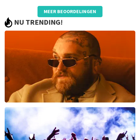
Beoordeling van karel Schmidt over
TopTicketShop
MEER BEOORDELINGEN
Goed
NU TRENDING!
Jammer dat wij de plaatsen niet uit konden zoeken
Teddy Swims
300
laatste 30 minuten
BESTEL NU