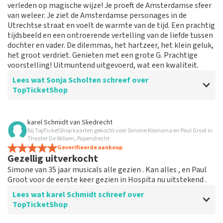
verleden op magische wijze! Je proeft de Amsterdamse sfeer
van weleer. Je ziet de Amsterdamse personages in de
Utrechtse straat en voelt de warmte van de tijd. Een prachtig
tijdsbeeld en een ontroerende vertelling van de liefde tussen
dochter en vader. De dilemmas, het hartzeer, het klein geluk,
het groot verdriet. Genieten met een grote G. Prachtige
voorstelling! Uitmuntend uitgevoerd, wat een kwaliteit.
Lees wat Sonja Scholten schreef over
TopTicketShop
Beoordeling van Sonja Scholten over
TopTicketShop
karel Schmidt
van
Sliedrecht
Bij TopTicketShop kaarten gekocht voor Simone Kleinsma en Paul Groot in
Goede service
Theater De Willem, Papendrecht
Geverifieerde aankoop
Gezellig uitverkocht
Simone van 35 jaar musicals alle gezien . Kan alles , en Paul
Groot voor de eerste keer gezien in Hospita nu uitstekend .
Lees wat karel Schmidt schreef over
TopTicketShop