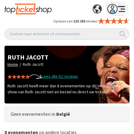
Op basis van
113.182
reviews
Zoeken naar artiesten of evenementen
RUTH JACOTT
/
Home
Ruth Jacott
Lees alle 82 reviews
Ruth Jacott heeft meer dan 8 evenementen op dit moment. Mis de
show van Ruth Jacott niet en bestel nu direct uw tickets!
Geen evenementen in
België
8 evenementen
op andere locaties