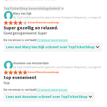
TopTicketShop beoordelingsbeleid
Mary Van Dijk
TopTicketShop verzamelt reviews van echte klanten. Het is
Bij TopTicketShop kaarten gekocht voor Pinkpop in Megaland, Landgraaf
niet mogelijk om een review achter te laten als je geen
Geverifieerde aankoop
Super gezellig en relaxed.
tickets hebt aangeschaft bij TopTicketShop. Reviews met
grof taalgebruik en/of onwaarheden worden niet geplaatst.
Goed georganiseerd. Super
Het kan enkele weken duren voordat een review wordt
De recensie is vertaald
Origineel weergeven
geplaatst.
Lees wat Mary Van Dijk schreef over TopTicketShop
Beoordeling van Mary Van Dijk over
TopTicketShop
Anoniem
van
Amsterdam
Bij TopTicketShop kaarten gekocht voor Pinkpop in Megaland, Landgraaf
Super goed en gezellig evenement.
Geverifieerde aankoop
Goede en juiste informatie dus voor gerggaling vatbaar.
top evenement
De recensie is vertaald
Origineel weergeven
top
De recensie is vertaald
Origineel weergeven
Lees wat Anoniem schreef over TopTicketShop