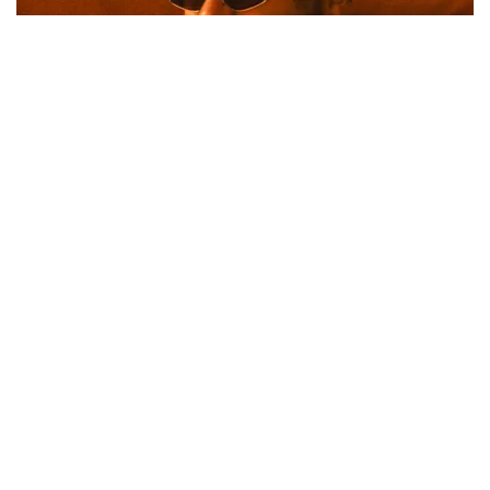
Teddy Swims
367
laatste 30 minuten
BESTEL NU
Megadeth
151
laatste 30 minuten