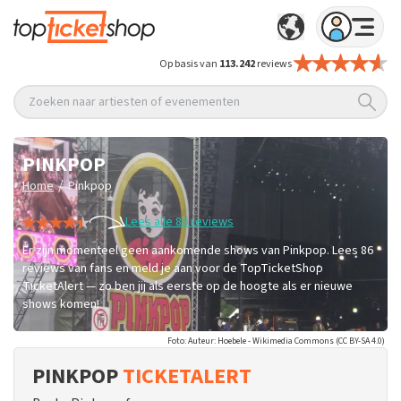
Op basis van
113.242
reviews
Zoeken naar artiesten of evenementen
PINKPOP
/
Home
Pinkpop
Lees alle 86 reviews
Er zijn momenteel geen aankomende shows van Pinkpop. Lees 86
reviews van fans en meld je aan voor de TopTicketShop
TicketAlert — zo ben jij als eerste op de hoogte als er nieuwe
shows komen!
Foto: Auteur: Hoebele - Wikimedia Commons (CC BY-SA 4.0)
PINKPOP
TICKETALERT