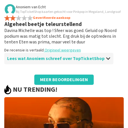
Beoordeling van Anoniem over
TopTicketShop
Anoniem
van
Echt
Bij TopTicketShop kaarten gekocht voor Pinkpop in Megaland, Landgraaf
Via ticket shop kaarten gekregen tegen
Geverifieerde aankoop
nominale prijs, en kon die probleemloos in
Algeheel beetje teleurstellend
ticketmaster downloaden
Davina Michelle was top ! Sfeer was goed. Geluid op Noord
Ik zag in de referenties dat kaarten via Ticketshop vaak
podium was matig tot slecht. Erg druk bij de optredens in
duurder zijn dan normaal, maar dat was in ons geval
tenten Eten was prima, maar veel te duur
niet zo. Is denk ik kwestie van vraag en aanbod.
De recensie is vertaald
Origineel weergeven
De recensie is vertaald
Origineel weergeven
Lees wat Anoniem schreef over TopTicketShop
Beoordeling van Anoniem over
TopTicketShop
MEER BEOORDELINGEN
Prima
NU TRENDING!
Prima
De recensie is vertaald
Origineel weergeven