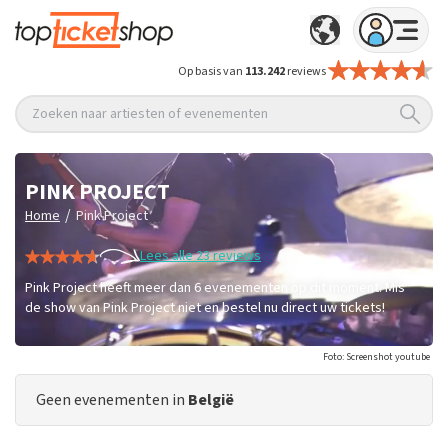
Op basis van
113.242
reviews
Zoeken naar artiesten of evenementen
PINK PROJECT
/
Home
Pink Project
Lees alle 23 reviews
Pink Project heeft meer dan 6 evenementen op dit moment. Mis
de show van Pink Project niet en bestel nu direct uw tickets!
Foto: Screenshot youtube
Geen evenementen in
België