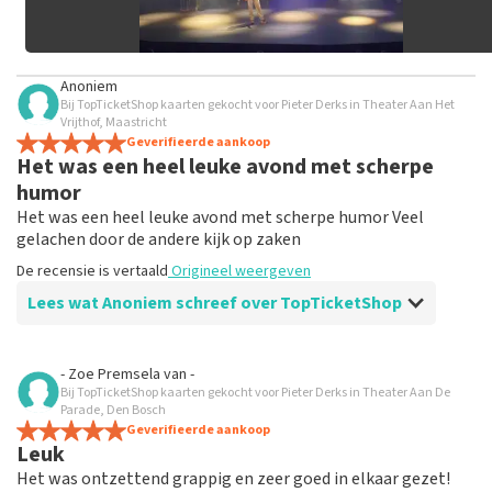
Anoniem
Bij TopTicketShop kaarten gekocht voor Pieter Derks in Theater Aan Het
Vrijthof, Maastricht
Geverifieerde aankoop
Het was een heel leuke avond met scherpe
humor
Het was een heel leuke avond met scherpe humor Veel
gelachen door de andere kijk op zaken
De recensie is vertaald
Origineel weergeven
Lees wat Anoniem schreef over TopTicketShop
Beoordeling van Anoniem over
TopTicketShop
- Zoe Premsela
van
-
Bij TopTicketShop kaarten gekocht voor Pieter Derks in Theater Aan De
Er in geluisd door TopTicketshop
Parade, Den Bosch
Veel te veel betaald voor kaartjes die je gewoon bij het
Geverifieerde aankoop
Leuk
Theater kunt bestellen.
De recensie is vertaald
Origineel weergeven
Het was ontzettend grappig en zeer goed in elkaar gezet!