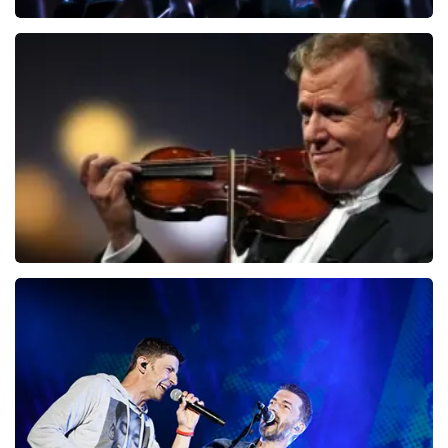
Megadeth
150
laatste 30 minuten
BESTEL NU
Andre Rieu
87
laatste 30 minuten
BESTEL NU