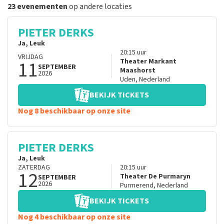
23 evenementen
op andere locaties
PIETER DERKS
Ja, Leuk
20:15
uur
VRIJDAG
11
Theater Markant
SEPTEMBER
Maashorst
2026
Uden
,
Nederland
BEKIJK TICKETS
Nog 8 beschikbaar op onze site
PIETER DERKS
Ja, Leuk
ZATERDAG
20:15
uur
12
Theater De Purmaryn
SEPTEMBER
2026
Purmerend
,
Nederland
BEKIJK TICKETS
Nog 4 beschikbaar op onze site