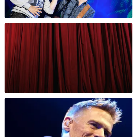
Clouseau
65
laatste 30 minuten
BESTEL NU
Cirque Du Soleil Ovo
56
laatste 30 minuten
BESTEL NU