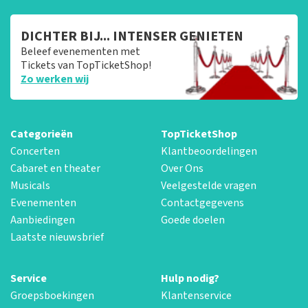
DICHTER BIJ... INTENSER GENIETEN
Beleef evenementen met
Tickets van TopTicketShop!
Zo werken wij
Categorieën
TopTicketShop
Concerten
Klantbeoordelingen
Cabaret en theater
Over Ons
Musicals
Veelgestelde vragen
Evenementen
Contactgegevens
Aanbiedingen
Goede doelen
Laatste nieuwsbrief
Service
Hulp nodig?
Groepsboekingen
Klantenservice