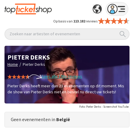
Op basis van
113.182
reviews
Zoeken naar artiesten of evenementen
PIETER DERKS
/
Home
Pieter Derks
Lees alle 190+ reviews
Pieter Derks heeft meer dan 23 evenementen op dit moment. Mis
de show van Pieter Derks niet en bestel nu direct uw tickets!
Foto: Pieter Derks - Screenshot YouTube
Geen evenementen in
België