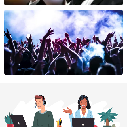
Andre Rieu
68
laatste 30 minuten
BESTEL NU
milk inc
68
laatste 30 minuten
BESTEL NU