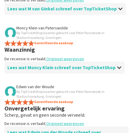
De recensie is vertaald
Origineel weergeven
Lees wat M van Ginkel schreef over TopTicketShop
Beoordeling van M van Ginkel over
TopTicketShop
Moncy Klein
van
Paterswolde
Bij TopTicketShop kaarten gekocht voor Peter Pannekoek in
Prima
Stadsschouwburg, Groningen
De recensie is vertaald
Geverifieerde aankoop
Origineel weergeven
Waanzinnig
De recensie is vertaald
Origineel weergeven
Lees wat Moncy Klein schreef over TopTicketShop
Beoordeling van Moncy Klein over
TopTicketShop
Edwin van der Woude
Bij TopTicketShop kaarten gekocht voor Peter Pannekoek in
Uitstekend
Stadsschouwburg, Groningen
De recensie is vertaald
Geverifieerde aankoop
Origineel weergeven
Onvergetelijk ervaring
Scherp, gevat en geen seconde verveeld.
De recensie is vertaald
Origineel weergeven
Lees wat Edwin van der Woude schreef over