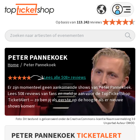
Op basis van
113.242
reviews
Zoeken naar artiesten of evenementen
PETER PANNEKOEK
/
Home
Peter Pannekoek
Lees alle 508+ reviews
Er zijn momenteel geen aankomende shows van Peter Pannekoek.
Lees 508 reviews van fans en meld je aan voor de TopTicketShop
TicketAlert — zo ben jij als eerste op de hoogte als er nieuwe
shows komen!
Foto: Dit bestand is gelicenseerd onder de Creative Commons-licentie Naamsvermelding 3.0
Unported Auteur DWDD
PETER PANNEKOEK
TICKETALERT