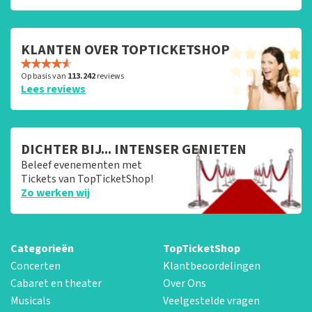
KLANTEN OVER TOPTICKETSHOP
Op basis van
113.242
reviews
Lees reviews
DICHTER BIJ... INTENSER GENIETEN
Beleef evenementen met
Tickets van TopTicketShop!
Zo werken wij
Categorieën
TopTicketShop
Concerten
Klantbeoordelingen
Cabaret en theater
Over Ons
Musicals
Veelgestelde vragen