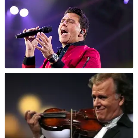
Editors
128
laatste 30 minuten
BESTEL NU
Jan Smit
95
laatste 30 minuten
BESTEL NU