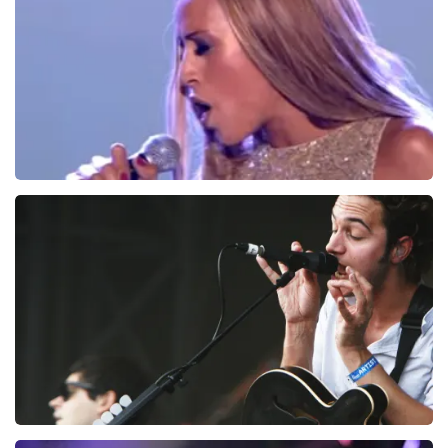
BESTEL NU
Glennis Grace
164
laatste 30 minuten
BESTEL NU