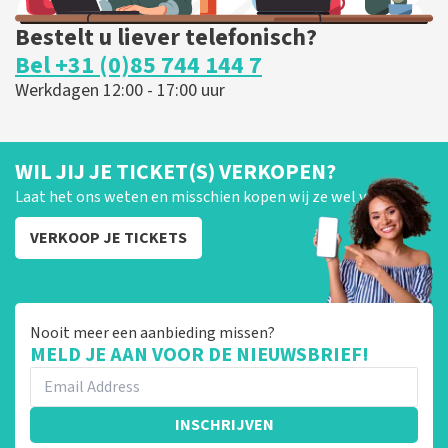
Bestelt u liever telefonisch?
Bel +31 (0)85 744 144 7
Werkdagen 12:00 - 17:00 uur
WIL JIJ JE TICKET(S) VERKOPEN?
Laat het ons weten en misschien kopen wij ze wel van je!
VERKOOP JE TICKETS
Nooit meer een aanbieding missen?
MELD JE AAN VOOR DE NIEUWSBRIEF!
INSCHRIJVEN