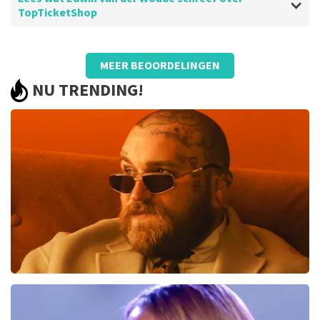
TopTicketShop
Beoordeling van Edwin van der Woude over
TopTicketShop
MEER BEOORDELINGEN
Probleemloos verlopen.
NU TRENDING!
Niks op aan te merken. Ga zo door.
De recensie is vertaald
Origineel weergeven
Teddy Swims
286
laatste 30 minuten