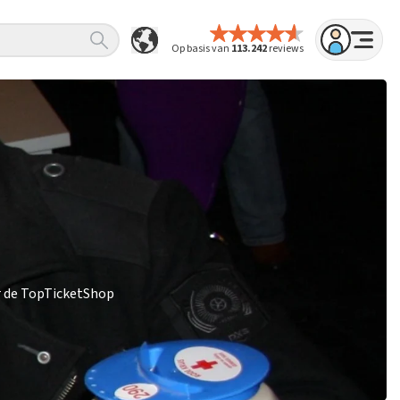
Op basis van
113.242
reviews
r de TopTicketShop