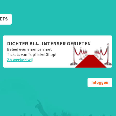
KETS
DICHTER BIJ... INTENSER GENIETEN
Beleef evenementen met
Tickets van TopTicketShop!
Zo werken wij
Inloggen