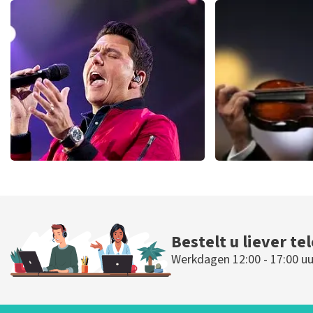
Teddy Swims
Glennis Gr
naar het originele verkooppunt. Meer kunnen wij niet doen. 
fantastische avond heeft gehad. Met vriendelijke groeten, J
286
laatste 30 minuten
164
laatste 30
BESTEL NU
BESTEL N
Jan Smit
Andre Rie
95
laatste 30 minuten
68
laatste 30 
BESTEL NU
BESTEL NU
Bestelt u liever te
Werkdagen 12:00 - 17:00 uu