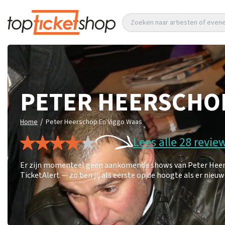
Zoeken naar artiesten of eve
PETER HEERSCHO
/
Home
Peter Heerschop En Viggo Waas
Lees alle 28 revie
Er zijn momenteel geen aankomende shows van Peter Heersc
TicketAlert — zo ben jij als eerste op de hoogte als er nie