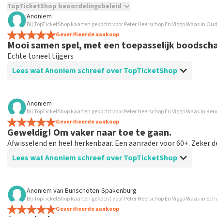
TopTicketShop beoordelingsbeleid
Anoniem
TopTicketShop verzamelt reviews van echte klanten. Het is niet
Bij TopTicketShop kaarten gekocht voor Peter Heerschop En Viggo Waas in Ou
hebt aangeschaft bij TopTicketShop. Reviews met grof taalgeb
Geverifieerde aankoop
Mooi samen spel, met een toepasselijk boodsch
weken duren voordat een review wordt geplaatst.
Echte toneel tijgers
Lees wat Anoniem schreef over TopTicketShop
Beoordeling van Anoniem over
TopTicketShop
Anoniem
Bij TopTicketShop kaarten gekocht voor Peter Heerschop En Viggo Waas in Ke
Nette service
Geverifieerde aankoop
Geweldig! Om vaker naar toe te gaan.
Afwisselend en heel herkenbaar. Een aanrader voor 60+. Zeker de
Lees wat Anoniem schreef over TopTicketShop
Beoordeling van Anoniem over
TopTicketShop
Anoniem
van
Bunschoten-Spakenburg
Bij TopTicketShop kaarten gekocht voor Peter Heerschop En Viggo Waas in Sch
Veel te veel betaald voor de kaartjes. Schandal
Geverifieerde aankoop
Zal nooit meer kaartjes bestellen via de site.