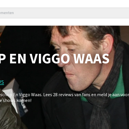
nementen
P EN VIGGO WAAS
ws
hop En Viggo Waas. Lees 28 reviews van fans en meld je aan voo
uwe shows komen!