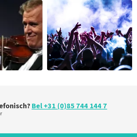
ace
Editors
Wij hopen dat u ondanks de hogere prijs toch een
oost Topticketshop
 minuten
128
laatste 30 minuten
U
BESTEL NU
u
milk inc
minuten
68
laatste 30 minuten
BESTEL NU
lefonisch?
Bel +31 (0)85 744 144 7
r