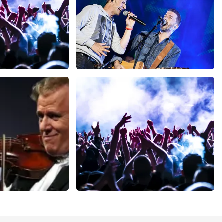
h
Clouseau
minuten
72
laatste 30 minuten
BESTEL NU
u
milk inc
minuten
56
laatste 30 minuten