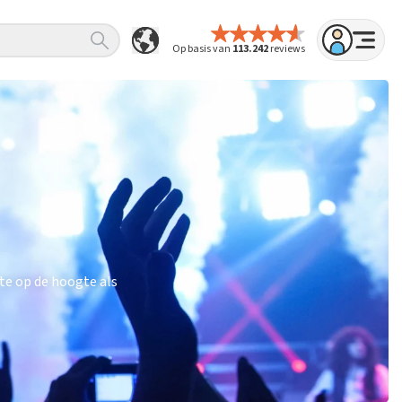
Op basis van
113.242
reviews
te op de hoogte als