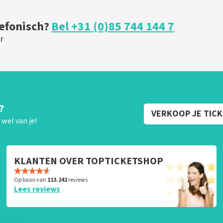
BESTEL NU
lefonisch?
Bel +31 (0)85 744 144 7
r
?
VERKOOP JE TIC
wel van je!
KLANTEN OVER TOPTICKETSHOP
Op basis van
113.242
reviews
Lees reviews