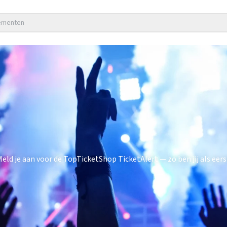
nementen
d je aan voor de TopTicketShop TicketAlert — zo ben jij als eers