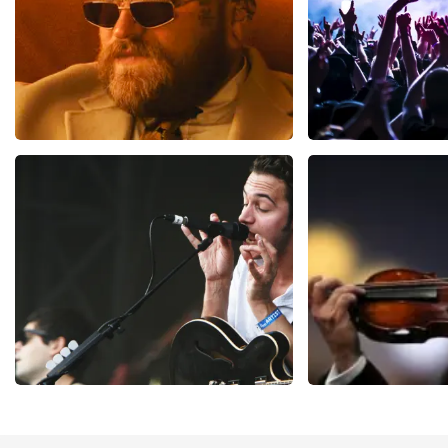
Teddy Swims
Megadet
300
laatste 30 minuten
98
laatste 30 
BESTEL NU
BESTEL NU
Editors
Andre Rie
70
laatste 30 minuten
64
laatste 30 