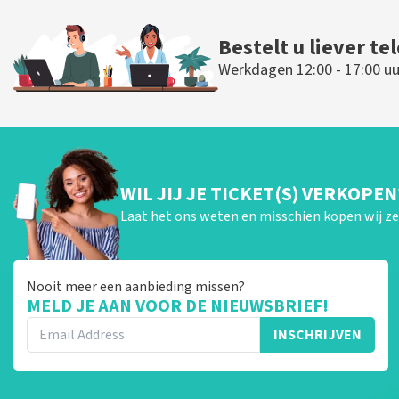
BESTEL NU
BESTEL NU
Bestelt u liever te
Werkdagen 12:00 - 17:00 uu
WIL JIJ JE TICKET(S) VERKOPEN
Laat het ons weten en misschien kopen wij ze 
Nooit meer een aanbieding missen?
MELD JE AAN VOOR DE NIEUWSBRIEF!
INSCHRIJVEN