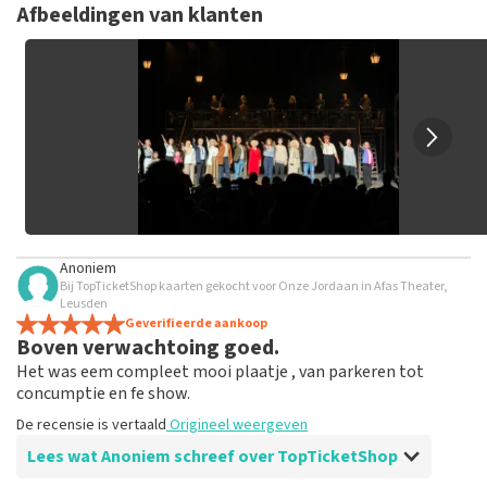
niet mogelijk om een review achter te laten als je geen
Afbeeldingen van klanten
tickets hebt aangeschaft bij TopTicketShop. Reviews met
grof taalgebruik en/of onwaarheden worden niet geplaatst.
Het kan enkele weken duren voordat een review wordt
geplaatst.
Anoniem
Bij TopTicketShop kaarten gekocht voor Onze Jordaan in Afas Theater,
Leusden
Geverifieerde aankoop
Boven verwachtoing goed.
Het was eem compleet mooi plaatje , van parkeren tot
concumptie en fe show.
De recensie is vertaald
Origineel weergeven
Lees wat Anoniem schreef over TopTicketShop