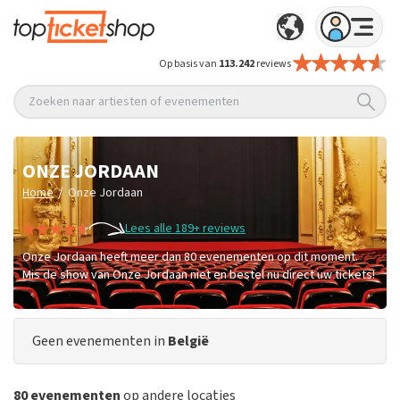
Op basis van
113.242
reviews
Zoeken naar artiesten of evenementen
ONZE JORDAAN
/
Home
Onze Jordaan
Lees alle 189+ reviews
Onze Jordaan heeft meer dan 80 evenementen op dit moment.
Mis de show van Onze Jordaan niet en bestel nu direct uw tickets!
Geen evenementen in
België
80 evenementen
op andere locaties