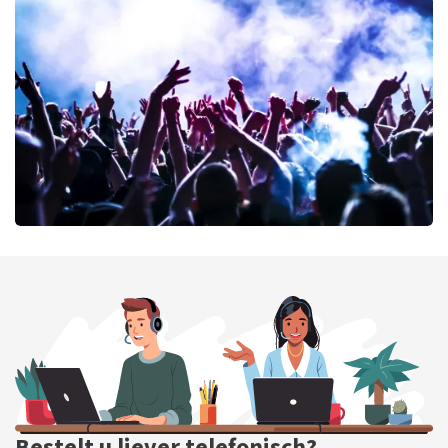
Andre Rieu
64
laatste 30 minuten
BESTEL NU
milk inc
56
laatste 30 minuten
BESTEL NU
Bestelt u liever telefonisch?