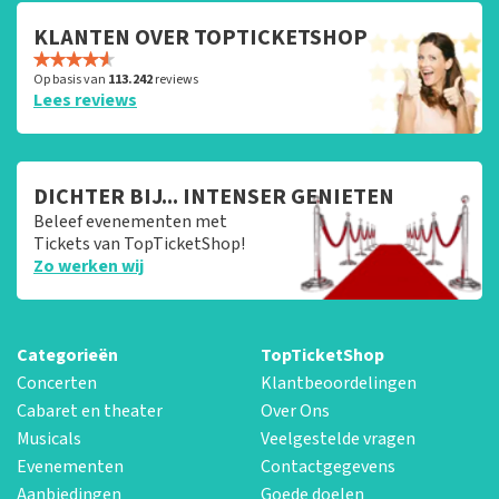
KLANTEN OVER TOPTICKETSHOP
Op basis van
113.242
reviews
Lees reviews
DICHTER BIJ... INTENSER GENIETEN
Beleef evenementen met
Tickets van TopTicketShop!
Zo werken wij
Categorieën
TopTicketShop
Concerten
Klantbeoordelingen
Cabaret en theater
Over Ons
Musicals
Veelgestelde vragen
Evenementen
Contactgegevens
Aanbiedingen
Goede doelen