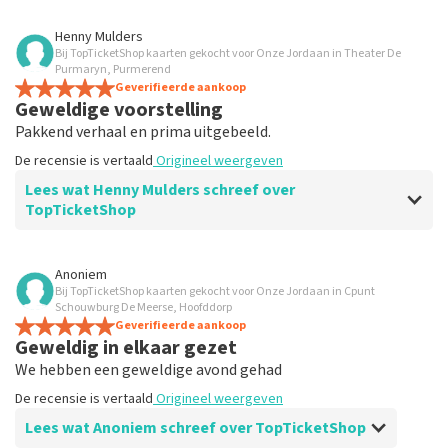
Beoordeling van Anoniem over
TopTicketShop
Henny Mulders
Bij TopTicketShop kaarten gekocht voor Onze Jordaan in Theater De
Gewoon goed.
Purmaryn, Purmerend
De recensie is vertaald
Geverifieerde aankoop
Origineel weergeven
Geweldige voorstelling
Pakkend verhaal en prima uitgebeeld.
De recensie is vertaald
Origineel weergeven
Lees wat Henny Mulders schreef over
TopTicketShop
Beoordeling van Henny Mulders over
TopTicketShop
Anoniem
Bij TopTicketShop kaarten gekocht voor Onze Jordaan in Cpunt
Goed
Schouwburg De Meerse, Hoofddorp
De recensie is vertaald
Geverifieerde aankoop
Origineel weergeven
Geweldig in elkaar gezet
We hebben een geweldige avond gehad
De recensie is vertaald
Origineel weergeven
Lees wat Anoniem schreef over TopTicketShop