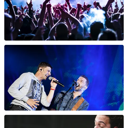
Megadeth
98
laatste 30 minuten
BESTEL NU
Clouseau
72
laatste 30 minuten